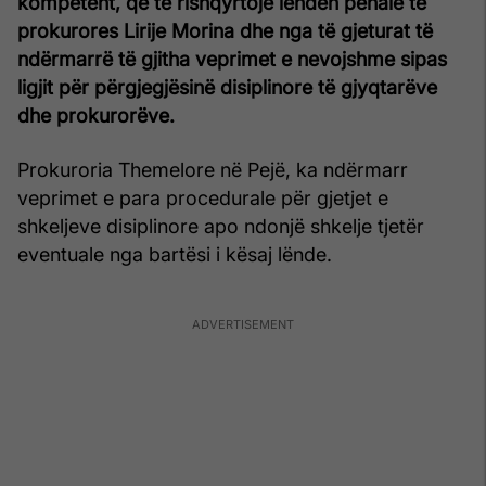
kompetent, që të rishqyrtojë lëndën penale të
prokurores Lirije Morina dhe nga të gjeturat të
ndërmarrë të gjitha veprimet e nevojshme sipas
ligjit për përgjegjësinë disiplinore të gjyqtarëve
dhe prokurorëve.
Prokuroria Themelore në Pejë, ka ndërmarr
veprimet e para procedurale për gjetjet e
shkeljeve disiplinore apo ndonjë shkelje tjetër
eventuale nga bartësi i kësaj lënde.