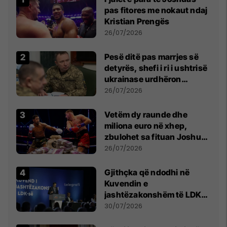
pas fitores me nokaut ndaj
Kristian Prengës
26/07/2026
Pesë ditë pas marrjes së
detyrës, shefi i ri i ushtrisë
ukrainase urdhëron
kontroll të madh
26/07/2026
Vetëm dy raunde dhe
miliona euro në xhep,
zbulohet sa fituan Joshua
e Prenga
26/07/2026
Gjithçka që ndodhi në
Kuvendin e
jashtëzakonshëm të LDK-
së
30/07/2026