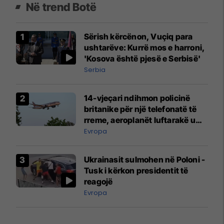
Në trend Botë
Sërish kërcënon, Vuçiq para
ushtarëve: Kurrë mos e harroni,
'Kosova është pjesë e Serbisë'
Serbia
14-vjeçari ndihmon policinë
britanike për një telefonatë të
rreme, aeroplanët luftarakë u
ngritën në ajër për të
Evropa
interceptuar fluturaken e Qatar
Airways që po shkonte drejt
Ukrainasit sulmohen në Poloni -
Mançesterit
Tusk i kërkon presidentit të
reagojë
Evropa