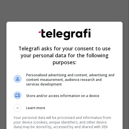
Telegrafi asks for your consent to use
your personal data for the following
purposes:
Personalised advertising and content, advertising and
content measurement, audience research and
services development
Florije Zatriqi
Dhunim
Prokuroria Themelore E Pejës
Store and/or access information on a device
Learn more
Your personal data will be processed and information from
your device (cookies, unique identifiers, and other device
data) may be stored by, accessed by and shared with 369