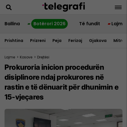
Ballina
Botërori 2026
Të fundit
Lajme
Prishtina
Prizreni
Peja
Ferizaj
Gjakova
Mitrov
Lajme
>
Kosove
>
Drejtësi
Prokuroria inicion procedurën
disiplinore ndaj prokurores në
rastin e të dënuarit për dhunimin e
15-vjeçares