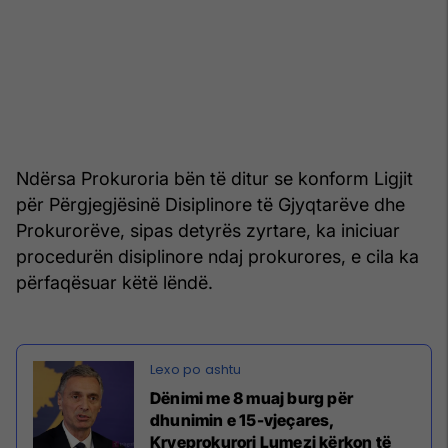
Ndërsa Prokuroria bën të ditur se konform Ligjit
për Përgjegjësinë Disiplinore të Gjyqtarëve dhe
Prokurorëve, sipas detyrës zyrtare, ka iniciuar
procedurën disiplinore ndaj prokurores, e cila ka
përfaqësuar këtë lëndë.
Dënimi me 8 muaj burg për
dhunimin e 15-vjeçares,
Kryeprokurori Lumezi kërkon të