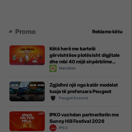
Promo
Reklamo këtu
Këtë herë me kartelë
gërvishtëse plotësisht digjitale
dhe mbi 40 mijë shpërblime
instant!
Meridian
Zgjidhni një nga katër modelet
tuaja të preferuara Peugeot
Peugot Kosova
IPKO vazhdon partneritetin me
Sunny Hill Festival 2026
IPKO