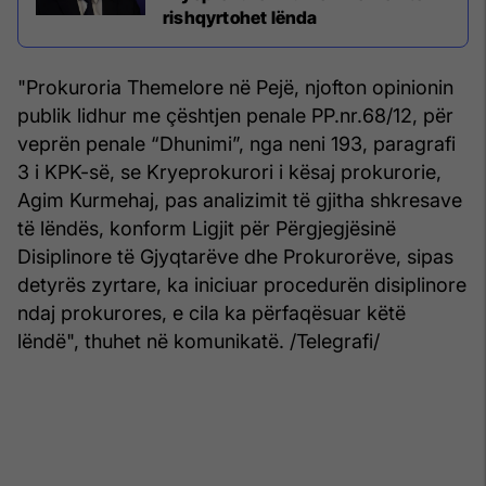
rishqyrtohet lënda
"Prokuroria Themelore në Pejë, njofton opinionin
publik lidhur me çështjen penale PP.nr.68/12, për
veprën penale “Dhunimi”, nga neni 193, paragrafi
3 i KPK-së, se Kryeprokurori i kësaj prokurorie,
Agim Kurmehaj, pas analizimit të gjitha shkresave
të lëndës, konform Ligjit për Përgjegjësinë
Disiplinore të Gjyqtarëve dhe Prokurorëve, sipas
detyrës zyrtare, ka iniciuar procedurën disiplinore
ndaj prokurores, e cila ka përfaqësuar këtë
lëndë", thuhet në komunikatë. /Telegrafi/