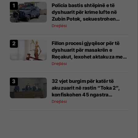
Policia bastis shtëpinë e të
dyshuarit për krime lufte në
Zubin Potok, sekuestrohen
prova
Drejtësi
Fillon procesi gjyqësor për të
dyshuarit për masakrën e
Reçakut, lexohet aktakuza me
të akuzuarit në mungesë
Drejtësi
32 vjet burgim për katër të
akuzuarit në rastin “Toka 2”,
konfiskohen 45 ngastra
kadastrale
Drejtësi