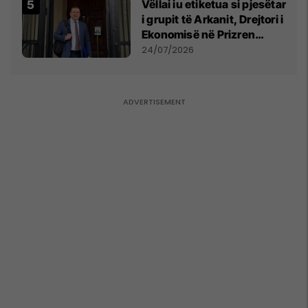
Vëllai iu etiketua si pjesëtar
i grupit të Arkanit, Drejtori i
Ekonomisë në Prizren
mohon pretendimet
24/07/2026