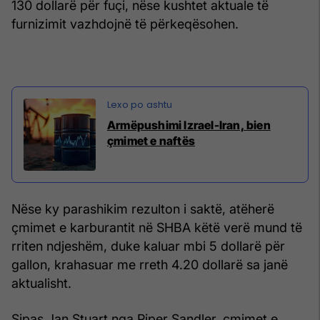
130 dollarë për fuçi, nëse kushtet aktuale të
furnizimit vazhdojnë të përkeqësohen.
Armëpushimi Izrael-Iran, bien
çmimet e naftës
Nëse ky parashikim rezulton i saktë, atëherë
çmimet e karburantit në SHBA këtë verë mund të
rriten ndjeshëm, duke kaluar mbi 5 dollarë për
gallon, krahasuar me rreth 4.20 dollarë sa janë
aktualisht.
Sipas Jan Stuart nga Piper Sandler, çmimet e