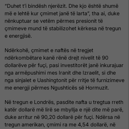
“Duhet t’i bindësh njerëzit. Dhe kjo është shumë
më e lehtë kur çmimet janë të larta”, tha ai, duke
nënkuptuar se vetëm përmes presionit të
çmimeve mund të stabilizohet kërkesa në tregun
e energjisë.
Ndërkohë, çmimet e naftës në tregjet
ndërkombëtare kanë rënë drejt nivelit të 90
dollarëve për fuçi, pasi investitorët janë inkurajuar
nga armëpushimi mes Iranit dhe Izraelit, si dhe
nga sinjalet e Uashingtonit për rritje të furnizimeve
me energji përmes Ngushticës së Hormuzit.
Në tregun e Londrës, pasdite nafta u tregtua rreth
katër dollarë më lirë se mbyllja e një dite më parë,
duke arritur në 90,20 dollarë për fuçi. Ndërsa në
tregun amerikan, çmimi ra me 4,54 dollarë, në