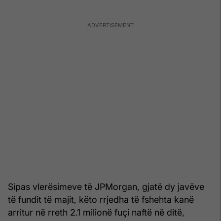
Sipas vlerësimeve të JPMorgan, gjatë dy javëve
të fundit të majit, këto rrjedha të fshehta kanë
arritur në rreth 2.1 milionë fuçi naftë në ditë,