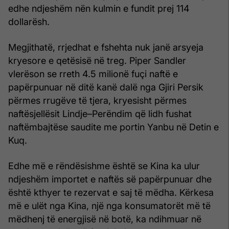
edhe ndjeshëm nën kulmin e fundit prej 114
dollarësh.
Megjithatë, rrjedhat e fshehta nuk janë arsyeja
kryesore e qetësisë në treg. Piper Sandler
vlerëson se rreth 4.5 milionë fuçi naftë e
papërpunuar në ditë kanë dalë nga Gjiri Persik
përmes rrugëve të tjera, kryesisht përmes
naftësjellësit Lindje–Perëndim që lidh fushat
naftëmbajtëse saudite me portin Yanbu në Detin e
Kuq.
Edhe më e rëndësishme është se Kina ka ulur
ndjeshëm importet e naftës së papërpunuar dhe
është kthyer te rezervat e saj të mëdha. Kërkesa
më e ulët nga Kina, një nga konsumatorët më të
mëdhenj të energjisë në botë, ka ndihmuar në