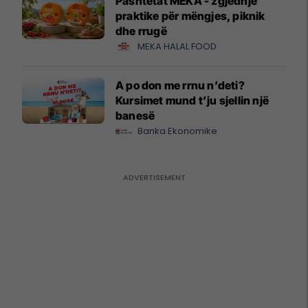
Pashtetat MEKA - zgjedhje
praktike për mëngjes, piknik
dhe rrugë
MEKA HALAL FOOD
A po don me rrnu n’deti?
Kursimet mund t’ju sjellin një
banesë
Banka Ekonomike