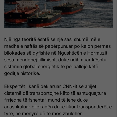
Një nga teoritë është se një sasi shumë më e
madhe e naftës së papërpunuar po kalon përmes
bllokadës së dyfishtë në Ngushticën e Hormuzit
sesa mendohej fillimisht, duke ndihmuar kështu
sistemin global energjetik të përballojë këtë
goditje historike.
Ekspertët i kanë deklaruar CNN-it se anijet
cisternë që transportojnë këto të ashtuquajtura
“rrjedha të fshehta” mund të jenë duke
anashkaluar bllokadën duke fikur transponderët e
tyre, në mënyrë që të mos zbulohen.