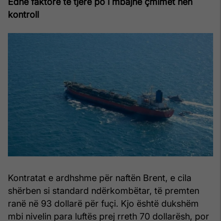
Edhe faktorë të tjerë po i mbajnë çmimet nën
kontroll
Kontratat e ardhshme për naftën Brent, e cila
shërben si standard ndërkombëtar, të premten
ranë në 93 dollarë për fuçi. Kjo është dukshëm
mbi nivelin para luftës prej rreth 70 dollarësh, por