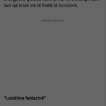
tani një krizë më të thellë të furnizimit.
“Lundrime fantazmë”