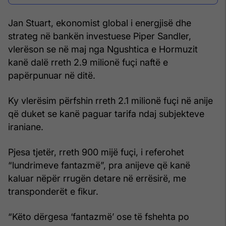
Jan Stuart, ekonomist global i energjisë dhe
strateg në bankën investuese Piper Sandler,
vlerëson se në maj nga Ngushtica e Hormuzit
kanë dalë rreth 2.9 milionë fuçi naftë e
papërpunuar në ditë.
Ky vlerësim përfshin rreth 2.1 milionë fuçi në anije
që duket se kanë paguar tarifa ndaj subjekteve
iraniane.
Pjesa tjetër, rreth 900 mijë fuçi, i referohet
“lundrimeve fantazmë”, pra anijeve që kanë
kaluar nëpër rrugën detare në errësirë, me
transponderët e fikur.
“Këto dërgesa ‘fantazmë’ ose të fshehta po