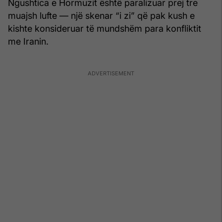
Ngushtica e Hormuzit është paralizuar prej tre
muajsh lufte — një skenar “i zi” që pak kush e
kishte konsideruar të mundshëm para konfliktit
me Iranin.