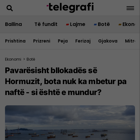
Ballina
Të fundit
Lajme
Botë
Ekono
Prishtina
Prizreni
Peja
Ferizaj
Gjakova
Mitrov
Ekonomi
>
Botë
Pavarësisht bllokadës së
Hormuzit, bota nuk ka mbetur pa
naftë - si është e mundur?