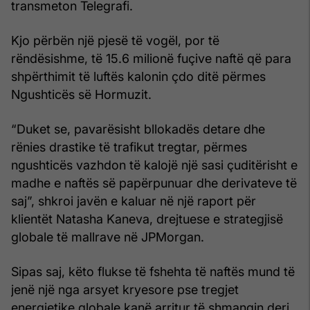
transmeton Telegrafi.
Kjo përbën një pjesë të vogël, por të
rëndësishme, të 15.6 milionë fuçive naftë që para
shpërthimit të luftës kalonin çdo ditë përmes
Ngushticës së Hormuzit.
“Duket se, pavarësisht bllokadës detare dhe
rënies drastike të trafikut tregtar, përmes
ngushticës vazhdon të kalojë një sasi çuditërisht e
madhe e naftës së papërpunuar dhe derivateve të
saj”, shkroi javën e kaluar në një raport për
klientët Natasha Kaneva, drejtuese e strategjisë
globale të mallrave në JPMorgan.
Sipas saj, këto flukse të fshehta të naftës mund të
jenë një nga arsyet kryesore pse tregjet
energjetike globale kanë arritur të shmangin deri