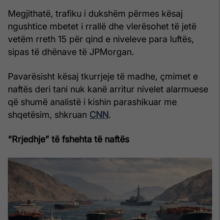
Megjithatë, trafiku i dukshëm përmes kësaj
ngushtice mbetet i rrallë dhe vlerësohet të jetë
vetëm rreth 15 për qind e niveleve para luftës,
sipas të dhënave të JPMorgan.
Pavarësisht kësaj tkurrjeje të madhe, çmimet e
naftës deri tani nuk kanë arritur nivelet alarmuese
që shumë analistë i kishin parashikuar me
shqetësim, shkruan
CNN
.
“Rrjedhje” të fshehta të naftës