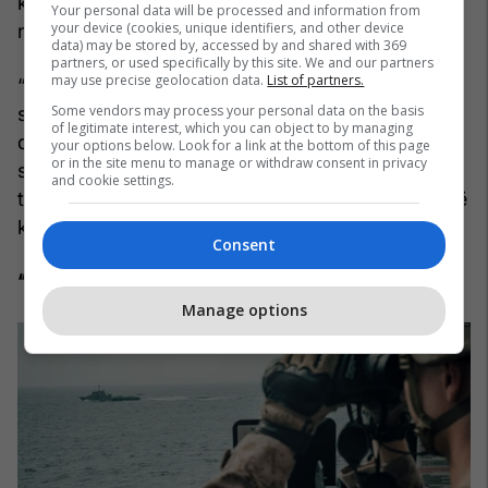
kërkesës sesa pritej, si dhe rezerva më të mëdha
Your personal data will be processed and information from
your device (cookies, unique identifiers, and other device
nga sa janë raportuar.
data) may be stored by, accessed by and shared with 369
partners, or used specifically by this site. We and our partners
may use precise geolocation data.
List of partners.
“Të gjitha këto përshtatje së bashku ndihmojnë të
Some vendors may process your personal data on the basis
shpjegojnë pse çmimet pranë 100 dollarëve nuk
of legitimate interest, which you can object to by managing
do të thonë se ndërprerja është e vogël”, ka
your options below. Look for a link at the bottom of this page
or in the site menu to manage or withdraw consent in privacy
shkruar Kaneva dhe shtoi se “përkundrazi, ato
and cookie settings.
tregojnë se tregu ka gjetur mënyra — edhe pse të
kushtueshme — për ta absorbuar atë”.
Consent
“Gjërat do të përkeqësohen”
Manage options