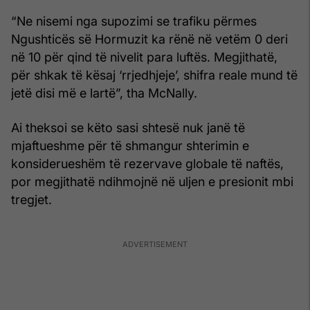
“Ne nisemi nga supozimi se trafiku përmes
Ngushticës së Hormuzit ka rënë në vetëm 0 deri
në 10 për qind të nivelit para luftës. Megjithatë,
për shkak të kësaj ‘rrjedhjeje’, shifra reale mund të
jetë disi më e lartë”, tha McNally.
Ai theksoi se këto sasi shtesë nuk janë të
mjaftueshme për të shmangur shterimin e
konsiderueshëm të rezervave globale të naftës,
por megjithatë ndihmojnë në uljen e presionit mbi
tregjet.