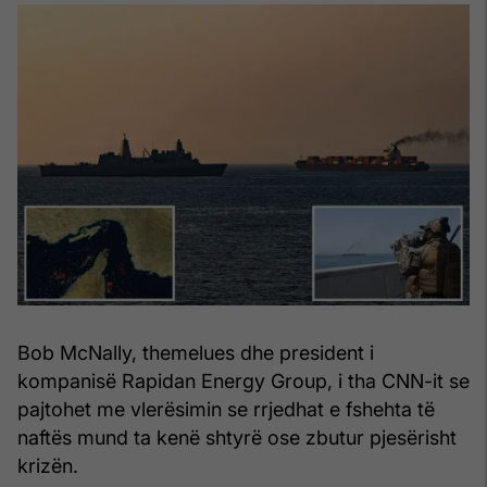
Bob McNally, themelues dhe president i
kompanisë Rapidan Energy Group, i tha CNN-it se
pajtohet me vlerësimin se rrjedhat e fshehta të
naftës mund ta kenë shtyrë ose zbutur pjesërisht
krizën.