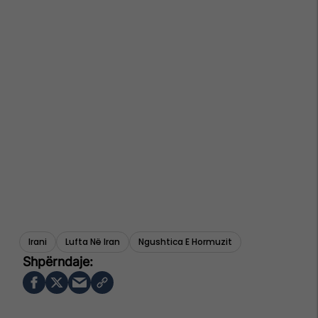
Irani
Lufta Në Iran
Ngushtica E Hormuzit