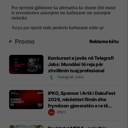
Promo
Reklamo këtu
Konkurset e javës në Telegrafi
Jobs: Mundësi të reja për
zhvillimin tuaj profesional
Telegrafi Jobs
IPKO, Sponsor i Artë i DokuFest
2026, mbështet filmin dhe
frymëzon gjeneratën e re të
krijuesve
IPKO