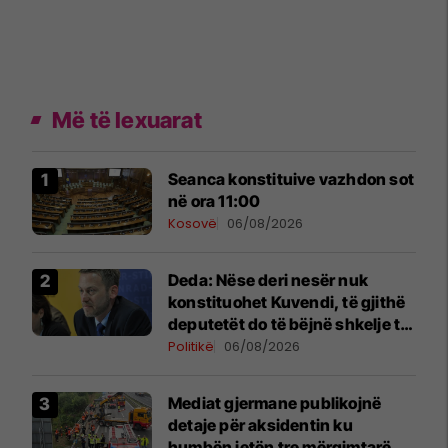
Më të lexuarat
Seanca konstituive vazhdon sot
në ora 11:00
Kosovë
06/08/2026
Deda: Nëse deri nesër nuk
konstituohet Kuvendi, të gjithë
deputetët do të bëjnë shkelje të
rëndë kushtetuese
Politikë
06/08/2026
Mediat gjermane publikojnë
detaje për aksidentin ku
humbën jetën tre mërgimtarë