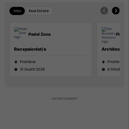
Jobs
Real Estate
Padel Zone
Flex B
Recepsionist/e
Architect
Prishtine
Prishtinë
31 Gusht 2026
6 Shtator 2