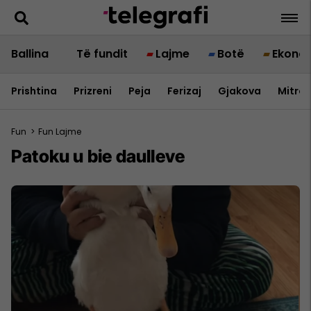
Ballina
Të fundit
Lajme
Botë
Ekono
Prishtina
Prizreni
Peja
Ferizaj
Gjakova
Mitrov
Fun
>
Fun Lajme
​Patoku u bie daulleve