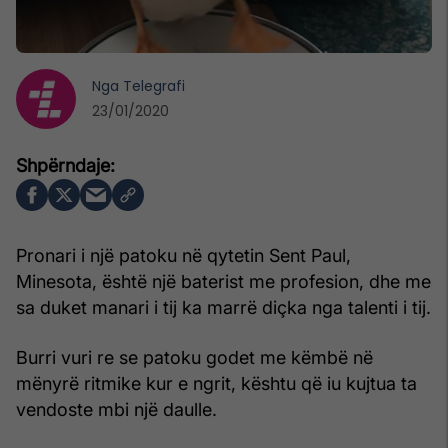
Nga
Telegrafi
23/01/2020
Pronari i një patoku në qytetin Sent Paul,
Minesota, është një baterist me profesion, dhe me
sa duket manari i tij ka marrë diçka nga talenti i tij.
Burri vuri re se patoku godet me këmbë në
mënyrë ritmike kur e ngrit, kështu që iu kujtua ta
vendoste mbi një daulle.