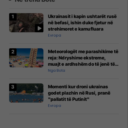
Ukrainasit i kapin ushtarët rusë
në befasi, ishin duke fjetur në
strehimoret e kamufluara
Evropa
Meteorologët me parashikime të
reja: Ndryshime ekstreme,
muajt e ardhshëm do të jenë të
pazakontë
Nga Bota
Momenti kur droni ukrainas
godet plazhin në Rusi, pranë
"pallatit të Putinit"
Evropa