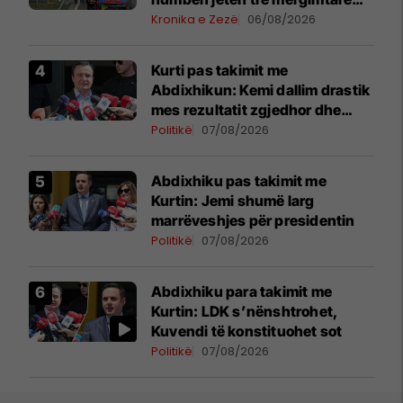
nga Komogllava e Ferizajt
Kronika e Zezë
06/08/2026
Kurti pas takimit me
Abdixhikun: Kemi dallim drastik
mes rezultatit zgjedhor dhe
kërkesave të LDK-së
Politikë
07/08/2026
Abdixhiku pas takimit me
Kurtin: Jemi shumë larg
marrëveshjes për presidentin
Politikë
07/08/2026
Abdixhiku para takimit me
Kurtin: LDK s’nënshtrohet,
Kuvendi të konstituohet sot
Politikë
07/08/2026