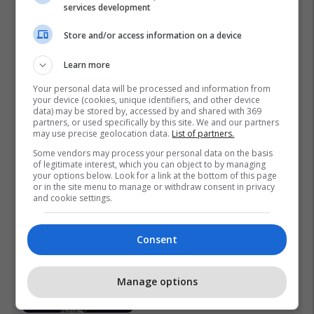
services development
Ftohet nga prokuroria e
Kosovës për krime lufte,
Store and/or access information on a device
ish-gjenerali serb thotë se
dikush e tradhtoi në
Learn more
02/08/2026
Beograd
Your personal data will be processed and information from
Seanca konstituive
your device (cookies, unique identifiers, and other device
data) may be stored by, accessed by and shared with 369
vazhdon sot në ora 11:00
partners, or used specifically by this site. We and our partners
06/08/2026
may use precise geolocation data.
List of partners.
Some vendors may process your personal data on the basis
of legitimate interest, which you can object to by managing
your options below. Look for a link at the bottom of this page
“Vrisni, vrisni shqiptarët”,
or in the site menu to manage or withdraw consent in privacy
skandal në UFC Beograd:
and cookie settings.
Buzukja u përball me thirrje
anti-shqiptare nga
01/08/2026
Consent
tribunat
Një pleskavicë e ngrënë
nga Dua Lipa në Prishtinë
Manage options
në orën 04:28 të mëngjesit
- dhe bota digjitale serbe
03/08/2026