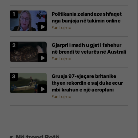
Politikania zelandeze shfaqet
nga banjoja në takimin online
Fun Lajme
Gjarpri i madh u gjet i fshehur
në brendi të veturës në Australi
Fun Lajme
Gruaja 97-vjeçare britanike
thyen rekordin e saj duke ecur
mbi krahun e një aeroplani
Fun Lajme
Në trend Botë