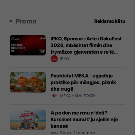
Promo
Reklamo këtu
IPKO, Sponsor i Artë i DokuFest
2026, mbështet filmin dhe
frymëzon gjeneratën e re të
krijuesve
IPKO
Pashtetat MEKA - zgjedhje
praktike për mëngjes, piknik
dhe rrugë
MEKA HALAL FOOD
A po don me rrnu n’deti?
Kursimet mund t’ju sjellin një
banesë
Banka Ekonomike