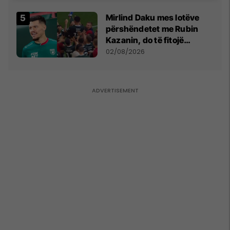
shpall gjendjen e luftës
Mirlind Daku mes lotëve
përshëndetet me Rubin
Kazanin, do të fitojë
miliona te Spartak Moska
02/08/2026