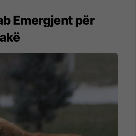
tab Emergjent për
cakë