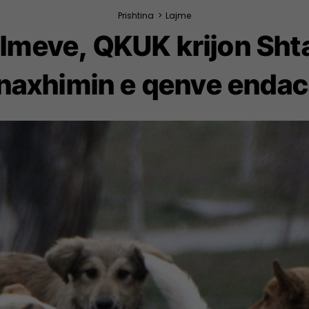
Prishtina
>
Lajme
ulmeve, QKUK krijon Sh
axhimin e qenve enda