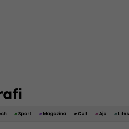
ech
Sport
Magazina
Cult
Ajo
Life