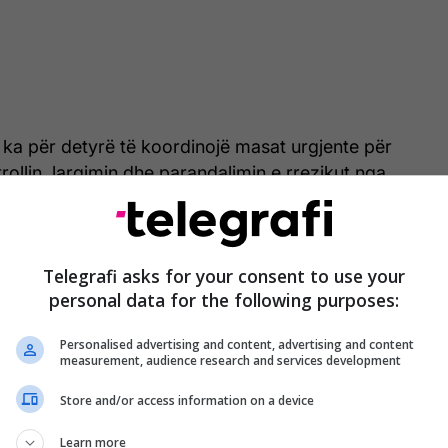
 ka për detyrë të koordinojë masat urgjente për
trollin, largimin dhe parandalimin e rrezikut nga
brenda hapësirave të QKUK-së.
Telegrafi asks for your consent to use your
Dhjetëra qenë sulmojnë një 15-vjeçare në
personal data for the following purposes:
oborrin e QKUK-së, flasin nga Komuna e
Prishtinës
Personalised advertising and content, advertising and content
measurement, audience research and services development
Store and/or access information on a device
tij mekanizmi janë përfaqësues të strukturave të
Learn more