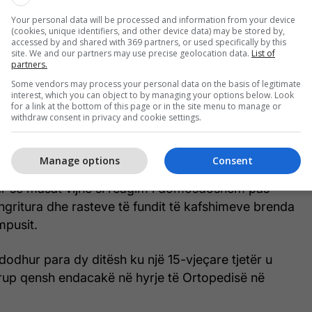
-së, përfshirë drejtues institucionalë, Kliniken
Your personal data will be processed and information from your device
n Ligjore dhe Shërbimin e Sigurimit dhe
(cookies, unique identifiers, and other device data) may be stored by,
accessed by and shared with 369 partners, or used specifically by this
site. We and our partners may use precise geolocation data.
List of
partners.
es janë përfshirë edhe institucione të jashtme si
Some vendors may process your personal data on the basis of legitimate
interest, which you can object to by managing your options below. Look
ës, Agjencia e Ushqimit dhe Veterinarisë (AUV),
for a link at the bottom of this page or in the site menu to manage or
s, inspektorati komunal, kompania kontraktuese për
withdraw consent in privacy and cookie settings.
 endacakë si dhe organizata të licencuara për
hëve.
Manage options
Consent
 se masat vijnë si reagim i domosdoshëm pas
gritura dhe rasteve të fundit të kafshimeve brenda
mpusit.
ndodhur para dy ditësh ku një 15-vjeçare tjetër u
rup qensh endacakë në hyrje të Ortopedisë në