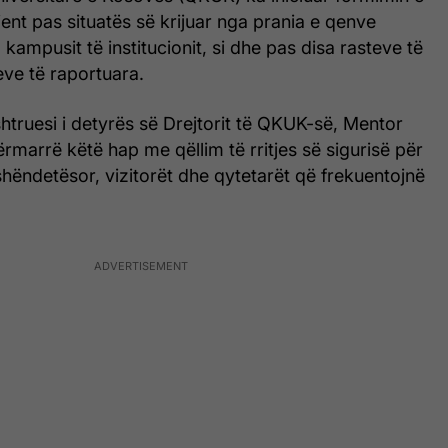
ent pas situatës së krijuar nga prania e qenve
ampusit të institucionit, si dhe pas disa rasteve të
eve të raportuara.
ushtruesi i detyrës së Drejtorit të QKUK-së, Mentor
ërmarrë këtë hap me qëllim të rritjes së sigurisë për
 shëndetësor, vizitorët dhe qytetarët që frekuentojnë