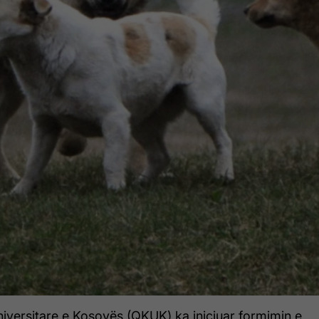
niversitare e Kosovës (QKUK) ka iniciuar formimin e