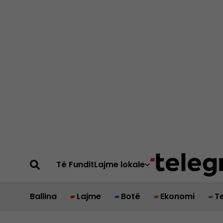
Të Fundit
Lajme lokale
Ballina
Lajme
Botë
Ekonomi
T