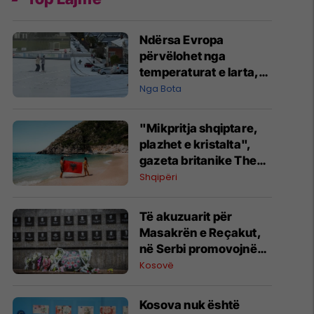
Ndërsa Evropa
përvëlohet nga
temperaturat e larta,
Zelanda e Re goditet
Nga Bota
nga i ftohti polar
"Mikpritja shqiptare,
plazhet e kristalta",
gazeta britanike The
Sun i kushton artikull
Shqipëri
Shqipërisë: Një perlë
që duhet vizituar
Të akuzuarit për
Masakrën e Reçakut,
në Serbi promovojnë
mohimin e krimit
Kosovë
Kosova nuk është