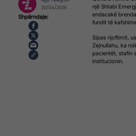
Nga
Telegrafi
një Shtabi Emergj
30/04/2026
endacakë brenda k
fundit të kafshim
Sipas njoftimit, 
Zejnullahu, ka nd
pacientët, stafin
institucionin.