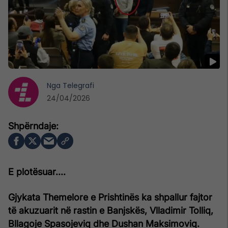
Nga
Telegrafi
24/04/2026
E plotësuar....
Gjykata Themelore e Prishtinës ka shpallur fajtor
të akuzuarit në rastin e Banjskës, Vlladimir Tolliq,
Bllagoje Spasojeviq dhe Dushan Maksimoviq.