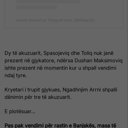
A post shared by Telegrafi.com (@telegrafi)
Dy të akuzuarit, Spasojeviq dhe Toliq nuk janë
prezent në gjykatore, ndërsa Dushan Maksimoviq
ishte prezent në momentin kur u shpall vendimi
ndaj tyre.
Kryetari i trupit gjykues, Ngadhnjim Arrni shpalli
dënimin për tre të akuzuarit.
E plotësuar...
Pas pak vendimi për rastin e Banjskës, masa të