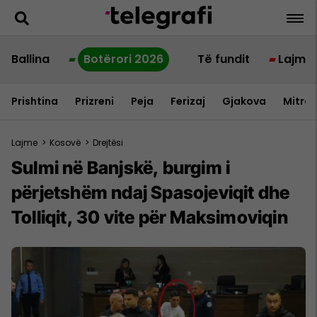
Ballina
Botërori 2026
Të fundit
Lajme
Prishtina
Prizreni
Peja
Ferizaj
Gjakova
Mitrov
Lajme
>
Kosovë
>
Drejtësi
Sulmi në Banjskë, burgim i
përjetshëm ndaj Spasojeviqit dhe
Tolliqit, 30 vite për Maksimoviqin