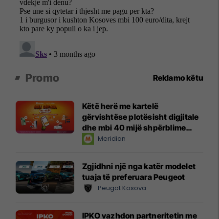
Promo
Reklamo këtu
Këtë herë me kartelë
gërvishtëse plotësisht digjitale
dhe mbi 40 mijë shpërblime
instant!
Meridian
Zgjidhni një nga katër modelet
tuaja të preferuara Peugeot
Peugot Kosova
IPKO vazhdon partneritetin me