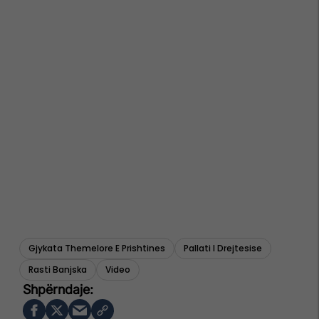
Gjykata Themelore E Prishtines
Pallati I Drejtesise
Rasti Banjska
Video