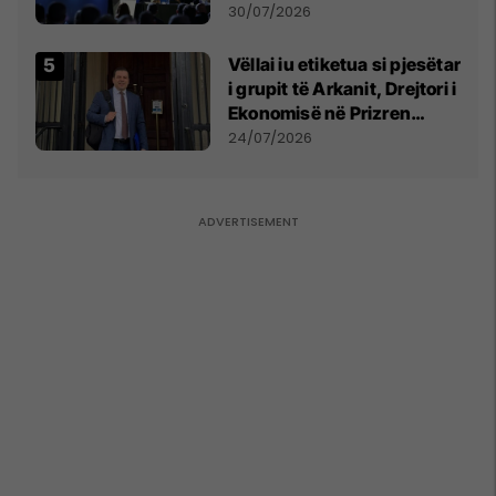
së
30/07/2026
Vëllai iu etiketua si pjesëtar
i grupit të Arkanit, Drejtori i
Ekonomisë në Prizren
mohon pretendimet
24/07/2026