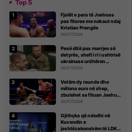
Top 5
Fjalët e para të Joshuas
pas fitores me nokaut ndaj
Kristian Prengës
26/07/2026
Pesë ditë pas marrjes së
detyrës, shefi i ri i ushtrisë
ukrainase urdhëron
kontroll të madh
26/07/2026
Vetëm dy raunde dhe
miliona euro në xhep,
zbulohet sa fituan Joshua
e Prenga
26/07/2026
Gjithçka që ndodhi në
Kuvendin e
jashtëzakonshëm të LDK-