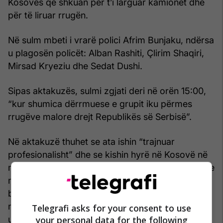
Kosovës që shkuan për t’i larguar kamionët dhe
për të liruar rrugën.
Në sulm mbeti i vrarë polici Afrim Bunjaku, ndërsa
u plagosën policët: Alban Rashiti, Çlirim Shaqiri,
Mirsad Kryeziu dhe Sedat Dushi.
Sipas aktakuzës, sulmi zgjati deri në orën 15:00,
“kur shumica dërrmuese e grupit iku përmes
rrugëve malore drejt Republikës së Serbisë”.
Në aktakuzë thuhet se ata ishin “trajnuar
profesionalisht” dhe se kishin hyrë në Kosovë në
mënyrë të paligjshme nga Serbia, përmes rrugëve
malore, me dhjetëra makina, disa prej të cilave të
blinduara dhe të ngarkuara me armë të rënda,
municione, raketahedhës, eksplozivë, uniforma
Telegrafi asks for your consent to use
your personal data for the following
ushtarake kamufluese dhe pajisje të tjera