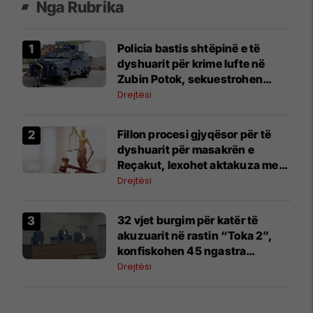
Nga Rubrika
Policia bastis shtëpinë e të
dyshuarit për krime lufte në
Zubin Potok, sekuestrohen
prova
Drejtësi
Fillon procesi gjyqësor për të
dyshuarit për masakrën e
Reçakut, lexohet aktakuza me
të akuzuarit në mungesë
Drejtësi
32 vjet burgim për katër të
akuzuarit në rastin “Toka 2”,
konfiskohen 45 ngastra
kadastrale
Drejtësi