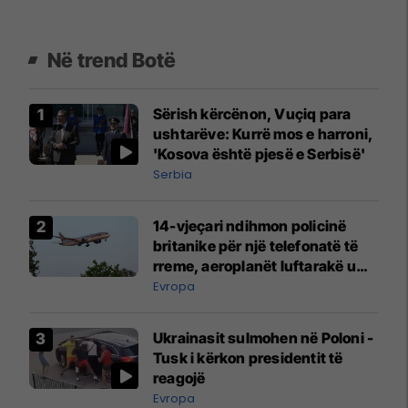
Në trend Botë
Sërish kërcënon, Vuçiq para
ushtarëve: Kurrë mos e harroni,
'Kosova është pjesë e Serbisë'
Serbia
14-vjeçari ndihmon policinë
britanike për një telefonatë të
rreme, aeroplanët luftarakë u
ngritën në ajër për të
Evropa
interceptuar fluturaken e Qatar
Airways që po shkonte drejt
Ukrainasit sulmohen në Poloni -
Mançesterit
Tusk i kërkon presidentit të
reagojë
Evropa