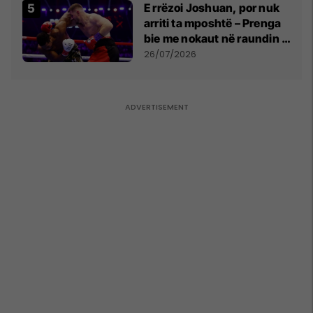
E rrëzoi Joshuan, por nuk
arriti ta mposhtë – Prenga
bie me nokaut në raundin e
dytë
26/07/2026