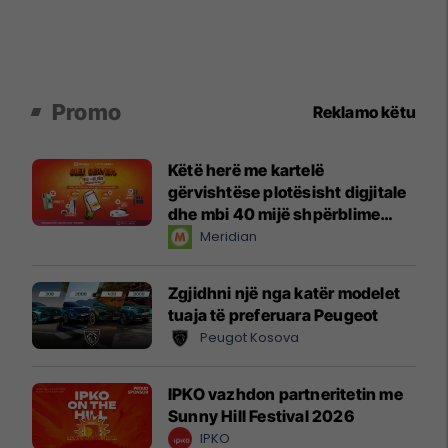
Promo
Reklamo këtu
Këtë herë me kartelë
gërvishtëse plotësisht digjitale
dhe mbi 40 mijë shpërblime
instant!
Meridian
Zgjidhni një nga katër modelet
tuaja të preferuara Peugeot
Peugot Kosova
IPKO vazhdon partneritetin me
Sunny Hill Festival 2026
IPKO