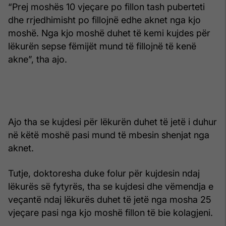
“Prej moshës 10 vjeçare po fillon tash puberteti
dhe rrjedhimisht po fillojnë edhe aknet nga kjo
moshë. Nga kjo moshë duhet të kemi kujdes për
lëkurën sepse fëmijët mund të fillojnë të kenë
akne”, tha ajo.
Ajo tha se kujdesi për lëkurën duhet të jetë i duhur
në këtë moshë pasi mund të mbesin shenjat nga
aknet.
Tutje, doktoresha duke folur për kujdesin ndaj
lëkurës së fytyrës, tha se kujdesi dhe vëmendja e
veçantë ndaj lëkurës duhet të jetë nga mosha 25
vjeçare pasi nga kjo moshë fillon të bie kolagjeni.