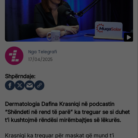
Nga
Telegrafi
17/04/2025
Dermatologia Dafina Krasniqi në podcastin
“Shëndeti në rend të parë” ka treguar se si duhet
t’i kushtojmë rëndësi mirëmbajtjes së lëkurës.
Krasniqi ka treguar për maskat që mund t’i