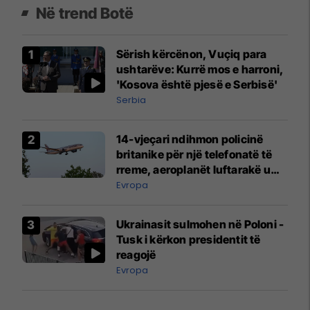
Në trend Botë
Sërish kërcënon, Vuçiq para
ushtarëve: Kurrë mos e harroni,
'Kosova është pjesë e Serbisë'
Serbia
14-vjeçari ndihmon policinë
britanike për një telefonatë të
rreme, aeroplanët luftarakë u
ngritën në ajër për të
Evropa
interceptuar fluturaken e Qatar
Airways që po shkonte drejt
Ukrainasit sulmohen në Poloni -
Mançesterit
Tusk i kërkon presidentit të
reagojë
Evropa