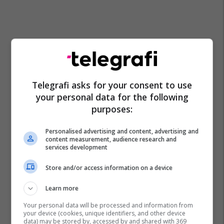
Telegrafi asks for your consent to use
your personal data for the following
purposes:
Personalised advertising and content, advertising and
Shëndeti Në Rend Të Parë
Kujdesi I Lëkurës
content measurement, audience research and
services development
Dafina Krasniqi
Lëkura E Fytyrës
Muqa Solar Company
Dermatologjia
Video
Store and/or access information on a device
Learn more
Your personal data will be processed and information from
your device (cookies, unique identifiers, and other device
data) may be stored by, accessed by and shared with 369