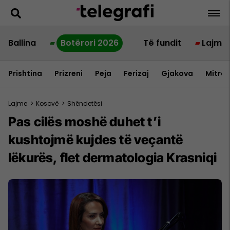
Ballina
Botërori 2026
Të fundit
Lajme
Prishtina
Prizreni
Peja
Ferizaj
Gjakova
Mitrov
Lajme
>
Kosovë
>
Shëndetësi
Pas cilës moshë duhet t’i
kushtojmë kujdes të veçantë
lëkurës, flet dermatologia Krasniqi