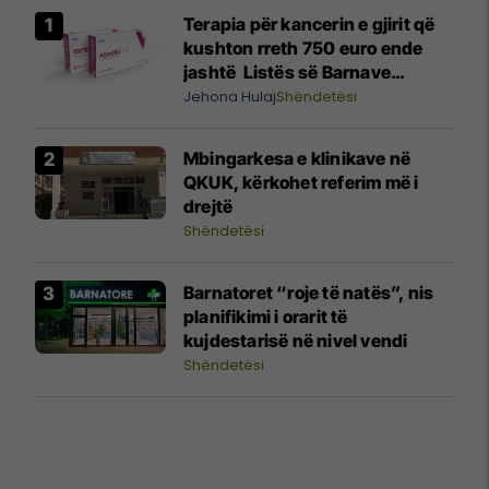
Terapia për kancerin e gjirit që
kushton rreth 750 euro ende
jashtë Listës së Barnave
Esenciale, përgjigjet MSH-ja
Jehona Hulaj
Shëndetësi
Mbingarkesa e klinikave në
QKUK, kërkohet referim më i
drejtë
Shëndetësi
Barnatoret “roje të natës”, nis
planifikimi i orarit të
kujdestarisë në nivel vendi
Shëndetësi