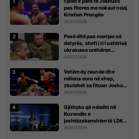
Fjalët e para të Joshuas
pas fitores me nokaut ndaj
Kristian Prengës
26/07/2026
Pesë ditë pas marrjes së
detyrës, shefi i ri i ushtrisë
ukrainase urdhëron
kontroll të madh
26/07/2026
Vetëm dy raunde dhe
miliona euro në xhep,
zbulohet sa fituan Joshua
e Prenga
26/07/2026
Gjithçka që ndodhi në
Kuvendin e
jashtëzakonshëm të LDK-
së
30/07/2026