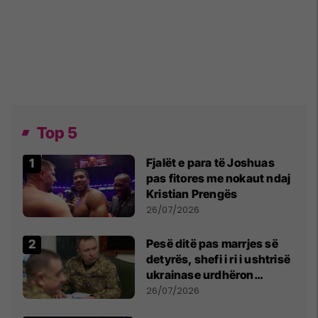
Top 5
Fjalët e para të Joshuas
pas fitores me nokaut ndaj
Kristian Prengës
26/07/2026
Pesë ditë pas marrjes së
detyrës, shefi i ri i ushtrisë
ukrainase urdhëron
kontroll të madh
26/07/2026