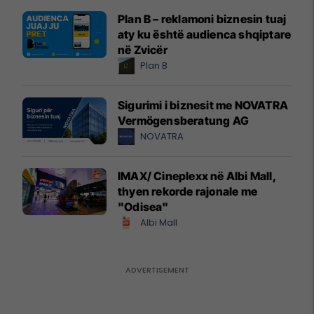
Plan B – reklamoni biznesin tuaj
aty ku është audienca shqiptare
në Zvicër
Plan B
Sigurimi i biznesit me NOVATRA
Vermögensberatung AG
NOVATRA
IMAX/ Cineplexx në Albi Mall,
thyen rekorde rajonale me
"Odisea"
Albi Mall