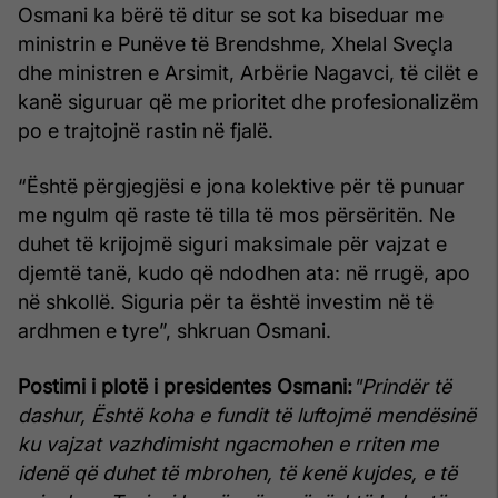
Osmani ka bërë të ditur se sot ka biseduar me
ministrin e Punëve të Brendshme, Xhelal Sveçla
dhe ministren e Arsimit, Arbërie Nagavci, të cilët e
kanë siguruar që me prioritet dhe profesionalizëm
po e trajtojnë rastin në fjalë.
“Është përgjegjësi e jona kolektive për të punuar
me ngulm që raste të tilla të mos përsëritën. Ne
duhet të krijojmë siguri maksimale për vajzat e
djemtë tanë, kudo që ndodhen ata: në rrugë, apo
në shkollë. Siguria për ta është investim në të
ardhmen e tyre”, shkruan Osmani.
Postimi i plotë i presidentes Osmani:
"Prindër të
dashur,
Është koha e fundit të luftojmë mendësinë
ku vajzat vazhdimisht ngacmohen e rriten me
idenë që duhet të mbrohen, të kenë kujdes, e të