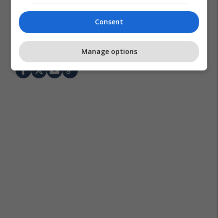
Consent
Shkolla Fillore "faik Konica"
Vjosa Osmani
Abuzim Seksual
Manage options