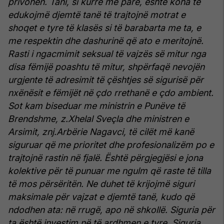
privohen. Tani, si kurrë më parë, është koha të
edukojmë djemtë tanë të trajtojnë motrat e
shoqet e tyre të klasës si të barabarta me ta, e
me respektin dhe dashurinë që ato e meritojnë.
Rasti i ngacmimit seksual të vajzës së mitur nga
disa fëmijë poashtu të mitur, shpërfaqë nevojën
urgjente të adresimit të çështjes së sigurisë për
nxënësit e fëmijët në çdo rrethanë e çdo ambient.
Sot kam biseduar me ministrin e Punëve të
Brendshme, z.Xhelal Sveçla dhe ministren e
Arsimit, znj.Arbërie Nagavci, të cilët më kanë
siguruar që me prioritet dhe profesionalizëm po e
trajtojnë rastin në fjalë.
Është përgjegjësi e jona
kolektive për të punuar me ngulm që raste të tilla
të mos përsëritën. Ne duhet të krijojmë siguri
maksimale për vajzat e djemtë tanë, kudo që
ndodhen ata: në rrugë, apo në shkollë. Siguria për
ta është investim në të ardhmen e tyre.
Siguria,