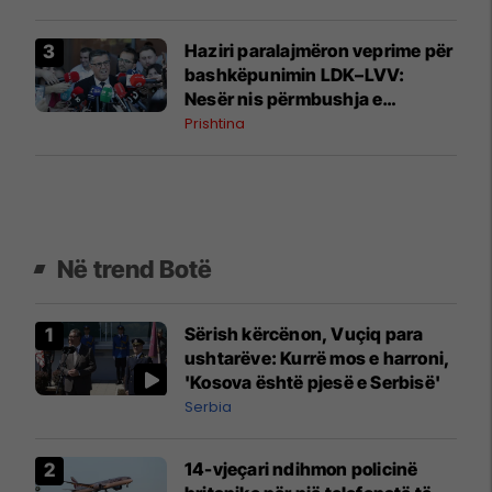
Haziri paralajmëron veprime për
bashkëpunimin LDK–LVV:
Nesër nis përmbushja e
kërkesës së dytë
Prishtina
Në trend Botë
Sërish kërcënon, Vuçiq para
ushtarëve: Kurrë mos e harroni,
'Kosova është pjesë e Serbisë'
Serbia
14-vjeçari ndihmon policinë