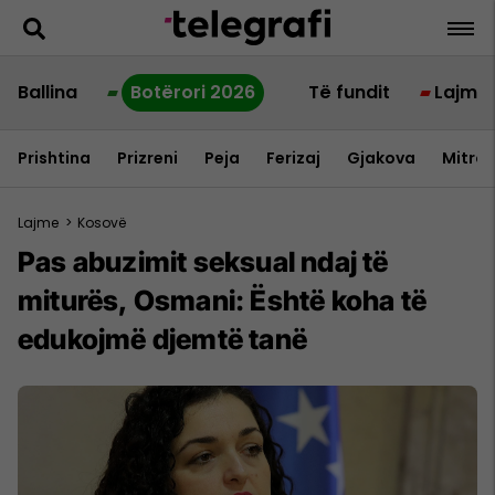
Ballina
Botërori 2026
Të fundit
Lajme
Prishtina
Prizreni
Peja
Ferizaj
Gjakova
Mitrov
Lajme
>
Kosovë
Pas abuzimit seksual ndaj të
miturës, Osmani: Është koha të
edukojmë djemtë tanë