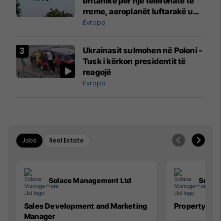
britanike për një telefonatë të
rreme, aeroplanët luftarakë u
ngritën në ajër për të
Evropa
interceptuar fluturaken e Qatar
Airways që po shkonte drejt
Ukrainasit sulmohen në Poloni -
Mançesterit
Tusk i kërkon presidentit të
reagojë
Evropa
Jobs
Real Estate
Solace Management Ltd
Solac
Sales Development and Marketing
Property Ma
Manager