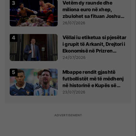
Vetëm dy raunde dhe
miliona euro në xhep,
zbulohet sa fituan Joshua
e Prenga
26/07/2026
Vëllai iu etiketua si pjesëtar
i grupit të Arkanit, Drejtori i
Ekonomisë në Prizren
mohon pretendimet
24/07/2026
Mbappe rendit gjashtë
futbollistët më të mëdhenj
në historinë e Kupës së
Botës, Messi mbetet i dyti
23/07/2026