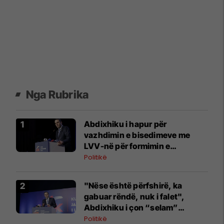
Nga Rubrika
Abdixhiku i hapur për
vazhdimin e bisedimeve me
LVV-në për formimin e
institucioneve
Politikë
"Nëse është përfshirë, ka
gabuar rëndë, nuk i falet",
Abdixhiku i çon “selam”
Përparim Ramës
Politikë