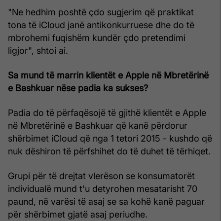
"Ne hedhim poshtë çdo sugjerim që praktikat
tona të iCloud janë antikonkurruese dhe do të
mbrohemi fuqishëm kundër çdo pretendimi
ligjor", shtoi ai.
Sa mund të marrin klientët e Apple në Mbretërinë
e Bashkuar nëse padia ka sukses?
Padia do të përfaqësojë të gjithë klientët e Apple
në Mbretërinë e Bashkuar që kanë përdorur
shërbimet iCloud që nga 1 tetori 2015 - kushdo që
nuk dëshiron të përfshihet do të duhet të tërhiqet.
Grupi për të drejtat vlerëson se konsumatorët
individualë mund t'u detyrohen mesatarisht 70
paund, në varësi të asaj se sa kohë kanë paguar
për shërbimet gjatë asaj periudhe.