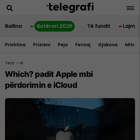
Ballina
Botërori 2026
Të fundit
Lajme
Prishtina
Prizreni
Peja
Ferizaj
Gjakova
Mitrov
Tech
>
AI
Which? padit Apple mbi
përdorimin e iCloud