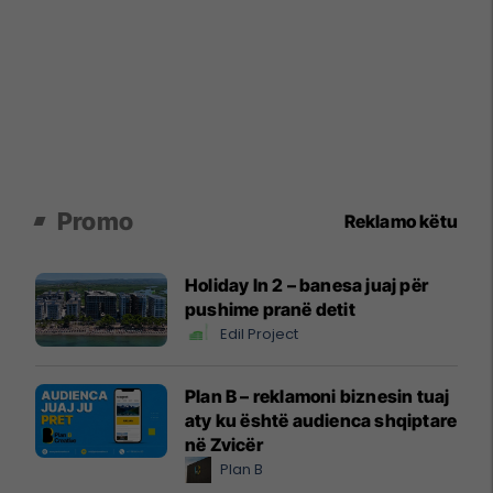
Promo
Reklamo këtu
Holiday In 2 – banesa juaj për
pushime pranë detit
Edil Project
Plan B – reklamoni biznesin tuaj
aty ku është audienca shqiptare
në Zvicër
Plan B