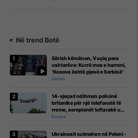
Në trend Botë
Sërish kërcënon, Vuçiq para
ushtarëve: Kurrë mos e harroni,
'Kosova është pjesë e Serbisë'
Serbia
14-vjeçari ndihmon policinë
britanike për një telefonatë të
rreme, aeroplanët luftarakë u
ngritën në ajër për të
Evropa
interceptuar fluturaken e Qatar
Airways që po shkonte drejt
Ukrainasit sulmohen në Poloni -
Mançesterit