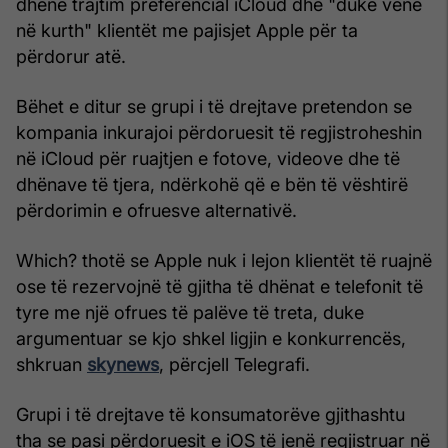
dhënë trajtim preferencial iCloud dhe "duke vënë
në kurth" klientët me pajisjet Apple për ta
përdorur atë.
Bëhet e ditur se grupi i të drejtave pretendon se
kompania inkurajoi përdoruesit të regjistroheshin
në iCloud për ruajtjen e fotove, videove dhe të
dhënave të tjera, ndërkohë që e bën të vështirë
përdorimin e ofruesve alternativë.
Which? thotë se Apple nuk i lejon klientët të ruajnë
ose të rezervojnë të gjitha të dhënat e telefonit të
tyre me një ofrues të palëve të treta, duke
argumentuar se kjo shkel ligjin e konkurrencës,
shkruan
skynews
, përcjell Telegrafi.
Grupi i të drejtave të konsumatorëve gjithashtu
tha se pasi përdoruesit e iOS të jenë regjistruar në