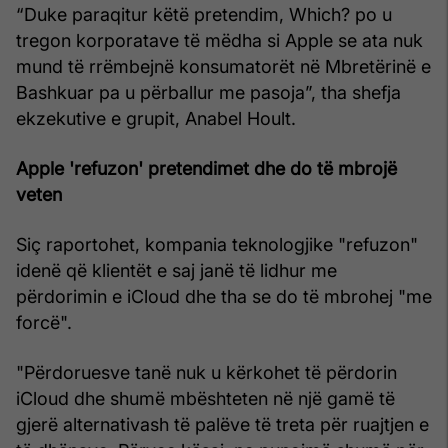
“Duke paraqitur këtë pretendim, Which? po u
tregon korporatave të mëdha si Apple se ata nuk
mund të rrëmbejnë konsumatorët në Mbretërinë e
Bashkuar pa u përballur me pasoja”, tha shefja
ekzekutive e grupit, Anabel Hoult.
Apple 'refuzon' pretendimet dhe do të mbrojë
veten
Siç raportohet, kompania teknologjike "refuzon"
idenë që klientët e saj janë të lidhur me
përdorimin e iCloud dhe tha se do të mbrohej "me
forcë".
"Përdoruesve tanë nuk u kërkohet të përdorin
iCloud dhe shumë mbështeten në një gamë të
gjerë alternativash të palëve të treta për ruajtjen e