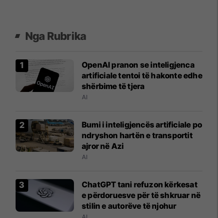
Nga Rubrika
OpenAI pranon se inteligjenca
artificiale tentoi të hakonte edhe
shërbime të tjera
AI
Bumi i inteligjencës artificiale po
ndryshon hartën e transportit
ajror në Azi
AI
ChatGPT tani refuzon kërkesat
e përdoruesve për të shkruar në
stilin e autorëve të njohur
AI