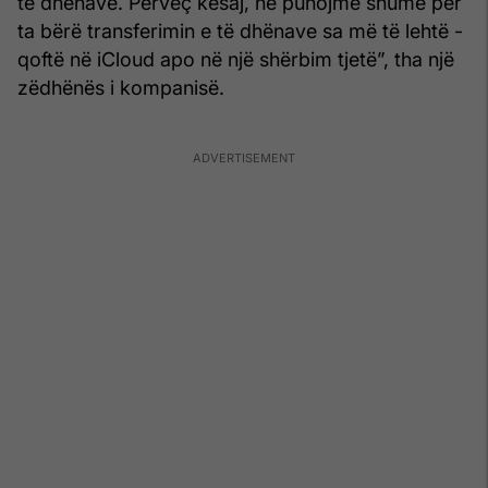
të dhënave. Përveç kësaj, ne punojmë shumë për
ta bërë transferimin e të dhënave sa më të lehtë -
qoftë në iCloud apo në një shërbim tjetë”, tha një
zëdhënës i kompanisë.