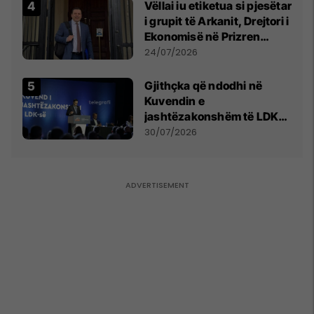
Vëllai iu etiketua si pjesëtar
i grupit të Arkanit, Drejtori i
Ekonomisë në Prizren
mohon pretendimet
24/07/2026
Gjithçka që ndodhi në
Kuvendin e
jashtëzakonshëm të LDK-
së
30/07/2026