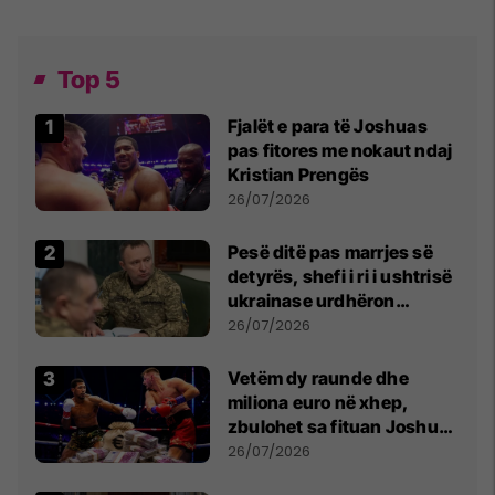
Top 5
Fjalët e para të Joshuas
pas fitores me nokaut ndaj
Kristian Prengës
26/07/2026
Pesë ditë pas marrjes së
detyrës, shefi i ri i ushtrisë
ukrainase urdhëron
kontroll të madh
26/07/2026
Vetëm dy raunde dhe
miliona euro në xhep,
zbulohet sa fituan Joshua
e Prenga
26/07/2026