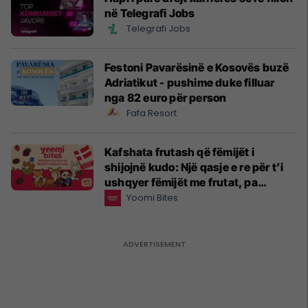
në Telegrafi Jobs
Telegrafi Jobs
Festoni Pavarësinë e Kosovës buzë
Adriatikut - pushime duke filluar
nga 82 euro për person
Fafa Resort
Kafshata frutash që fëmijët i
shijojnë kudo: Një qasje e re për t’i
ushqyer fëmijët me frutat, pa
presion
Yoomi Bites