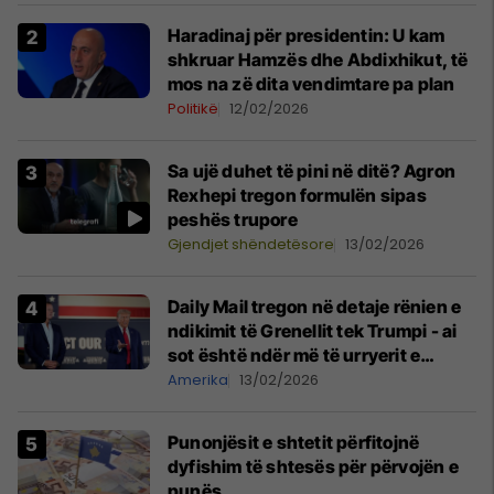
Haradinaj për presidentin: U kam
shkruar Hamzës dhe Abdixhikut, të
mos na zë dita vendimtare pa plan
Politikë
12/02/2026
Sa ujë duhet të pini në ditë? Agron
Rexhepi tregon formulën sipas
peshës trupore
Gjendjet shëndetësore
13/02/2026
Daily Mail tregon në detaje rënien e
ndikimit të Grenellit tek Trumpi - ai
sot është ndër më të urryerit e
shefes së stafit të presidentit
Amerika
13/02/2026
amerikan
Punonjësit e shtetit përfitojnë
dyfishim të shtesës për përvojën e
punës