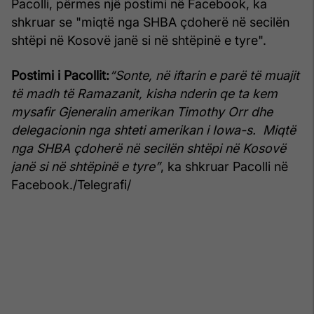
Pacolli, përmes një postimi në Facebook, ka
shkruar se "miqtë nga SHBA çdoherë në secilën
shtëpi në Kosovë janë si në shtëpinë e tyre".
Postimi i Pacollit:
“Sonte, në iftarin e parë të muajit
të madh të Ramazanit, kisha nderin qe ta kem
mysafir Gjeneralin amerikan Timothy Orr dhe
delegacionin nga shteti amerikan i Iowa-s. Miqtë
nga SHBA çdoherë në secilën shtëpi në Kosovë
janë si në shtëpinë e tyre”
, ka shkruar Pacolli në
Facebook./Telegrafi/