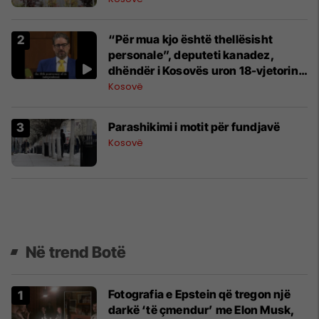
“Për mua kjo është thellësisht
personale”, deputeti kanadez,
dhëndër i Kosovës uron 18-vjetorin e
Pavarësisë
Kosovë
Parashikimi i motit për fundjavë
Kosovë
Në trend Botë
Fotografia e Epstein që tregon një
darkë ‘të çmendur’ me Elon Musk,