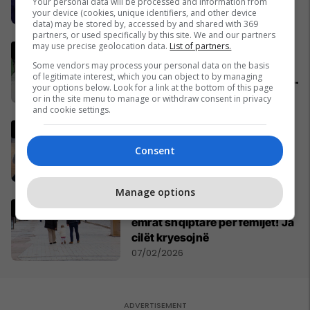
injorojnë kontekstin e luftës
Your personal data will be processed and information from
your device (cookies, unique identifiers, and other device
09/02/2026
data) may be stored by, accessed by and shared with 369
partners, or used specifically by this site. We and our partners
may use precise geolocation data.
List of partners.
Tërmeti shkakton dëme
materiale në një market në
Some vendors may process your personal data on the basis
of legitimate interest, which you can object to by managing
Prizren, qytetari bën thirrje për
your options below. Look for a link at the bottom of this page
qetësi dhe solidaritet
10/02/2026
or in the site menu to manage or withdraw consent in privacy
and cookie settings.
Nga shkolla "Pavarësia" japin
version tjetër të ngjarjes:
Consent
Mësimdhënësi u sulmua nga 10
nxënës, reagoi në vetëmbrojtje
09/02/2026
Manage options
Prindërit në Shqipëri rikthejnë
emrat shqiptarë për fëmijët! Ja
cilët kryesojnë
07/02/2026