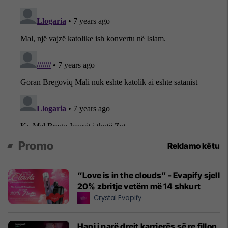
Promo
Reklamo këtu
“Love is in the clouds” - Evapify sjell
20% zbritje vetëm më 14 shkurt
Crystal Evapify
Hapi i parë drejt karrierës së re fillon