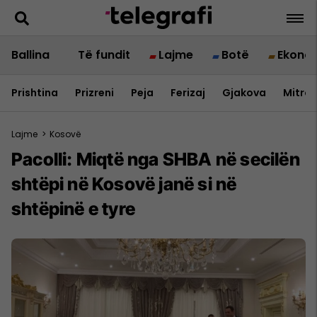
Ballina
Të fundit
Lajme
Botë
Ekono
Prishtina
Prizreni
Peja
Ferizaj
Gjakova
Mitrov
Lajme
>
Kosovë
Pacolli: Miqtë nga SHBA në secilën
shtëpi në Kosovë janë si në
shtëpinë e tyre