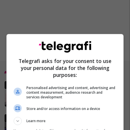
Telegrafi asks for your consent to use
your personal data for the following
Top 5
purposes:
Tërmet me magnitudë 4.8
Personalised advertising and content, advertising and
godet Kosovën, epiqendra në
content measurement, audience research and
Shtërpcë
services development
10/02/2026
Store and/or access information on a device
Kurti mbron katërshen e UÇK-
Learn more
së: Dënimet prej 45 vitesh