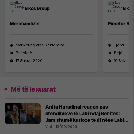
Elkos Group
Elko
Merchandizer
Punëtor Sig
Marketing dhe Reklamim
Tjera
Prishtinë
Pejë
17 Shkurt 2026
16 Shkurt 
Më të lexuarat
Anita Haradinaj reagon pas
ofendimeve të Labi ndaj Benitës:
Jam shumë kurioze të di nëse Labit
ia kanë paguar botoxin sponsorët
Yjet
13/02/2026