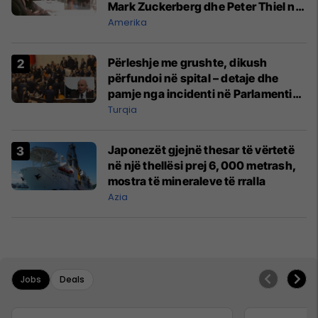
Mark Zuckerberg dhe Peter Thiel në
vitin 2015
Amerika
Përleshje me grushte, dikush
përfundoi në spital – detaje dhe
pamje nga incidenti në Parlamentin
e Turqisë
Turqia
Japonezët gjejnë thesar të vërtetë
në një thellësi prej 6,000 metrash,
mostra të mineraleve të rralla
Azia
Jobs
Deals