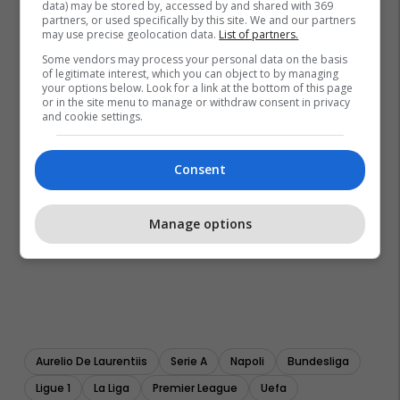
data) may be stored by, accessed by and shared with 369
partners, or used specifically by this site. We and our partners
may use precise geolocation data.
List of partners.
Some vendors may process your personal data on the basis
of legitimate interest, which you can object to by managing
your options below. Look for a link at the bottom of this page
or in the site menu to manage or withdraw consent in privacy
and cookie settings.
Consent
Manage options
Aurelio De Laurentiis
Serie A
Napoli
Bundesliga
Ligue 1
La Liga
Premier League
Uefa