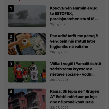
Kosova nën alarmin e kuq
të ESTOFEX,
paralajmërohen stuhi të
fuqishme me breshër dhe
21/07/2026
erëra të forta
Pse udhëtarët me përvojë
vendosin një rrotull letre
higjienike në valixhe
20/07/2026
Vëllai i vogël i Yamalit është
sërish tema kryesore e
rrjeteve sociale - vodhi
vëmendjen pas finales së
20/07/2026
Kupës së Botës
Rama: Shtëpia në "Rrugën
A" është ndërtuar pa leje
dhe në pronë komunale
22/07/2026