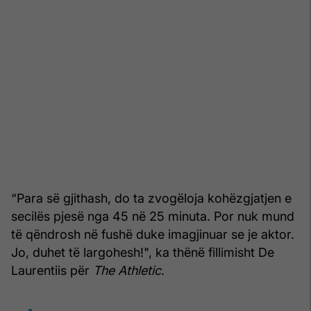
“Para së gjithash, do ta zvogëloja kohëzgjatjen e
secilës pjesë nga 45 në 25 minuta. Por nuk mund
të qëndrosh në fushë duke imagjinuar se je aktor.
Jo, duhet të largohesh!", ka thënë fillimisht De
Laurentiis për
The Athletic
.