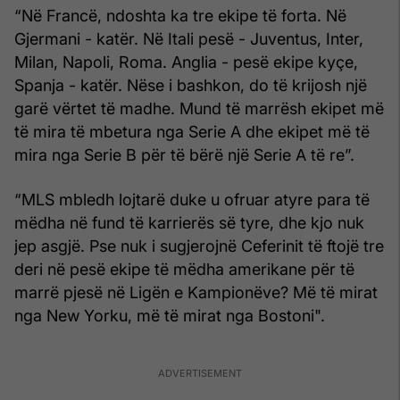
“Në Francë, ndoshta ka tre ekipe të forta. Në
Gjermani - katër. Në Itali pesë - Juventus, Inter,
Milan, Napoli, Roma. Anglia - pesë ekipe kyçe,
Spanja - katër. Nëse i bashkon, do të krijosh një
garë vërtet të madhe. Mund të marrësh ekipet më
të mira të mbetura nga Serie A dhe ekipet më të
mira nga Serie B për të bërë një Serie A të re”.
“MLS mbledh lojtarë duke u ofruar atyre para të
mëdha në fund të karrierës së tyre, dhe kjo nuk
jep asgjë. Pse nuk i sugjerojnë Ceferinit të ftojë tre
deri në pesë ekipe të mëdha amerikane për të
marrë pjesë në Ligën e Kampionëve? Më të mirat
nga New Yorku, më të mirat nga Bostoni".