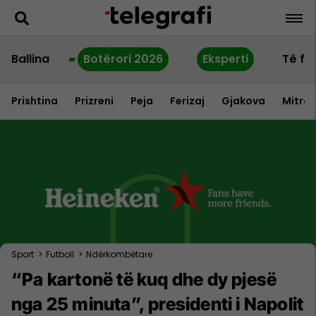
Ballina
Botërori 2026
Eksperti
Të fu
Prishtina
Prizreni
Peja
Ferizaj
Gjakova
Mitrov
Sport
>
Futboll
>
Ndërkombëtare
“Pa kartonë të kuq dhe dy pjesë
nga 25 minuta”, presidenti i Napolit