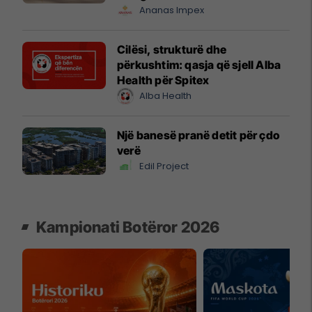
Ananas Impex
Cilësi, strukturë dhe
përkushtim: qasja që sjell Alba
Health për Spitex
Alba Health
Një banesë pranë detit për çdo
verë
Edil Project
Kampionati Botëror 2026