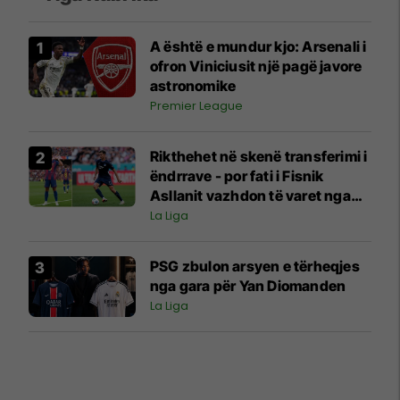
A është e mundur kjo: Arsenali i
ofron Viniciusit një pagë javore
astronomike
Premier League
Rikthehet në skenë transferimi i
ëndrrave - por fati i Fisnik
Asllanit vazhdon të varet nga
Ferran Torres
La Liga
PSG zbulon arsyen e tërheqjes
nga gara për Yan Diomanden
La Liga