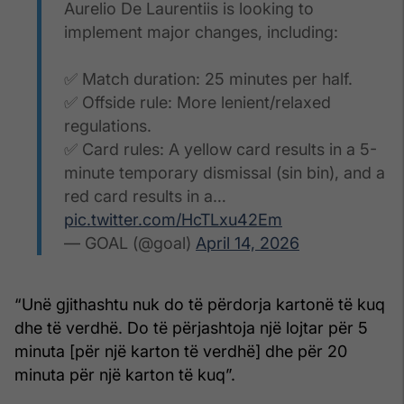
Aurelio De Laurentiis is looking to
implement major changes, including:
✅️ Match duration: 25 minutes per half.
✅️ Offside rule: More lenient/relaxed
regulations.
✅️ Card rules: A yellow card results in a 5-
minute temporary dismissal (sin bin), and a
red card results in a…
pic.twitter.com/HcTLxu42Em
— GOAL (@goal)
April 14, 2026
“Unë gjithashtu nuk do të përdorja kartonë të kuq
dhe të verdhë. Do të përjashtoja një lojtar për 5
minuta [për një karton të verdhë] dhe për 20
minuta për një karton të kuq”.