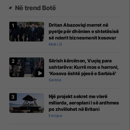
Në trend Botë
Dritan Abazoviqi merret në
pyetje për dhënien e shtetësisë
së nderit biznesmenit kosovar
Mali i Zi
Sërish kërcënon, Vuçiq para
ushtarëve: Kurrë mos e harroni,
'Kosova është pjesë e Serbisë'
Serbia
Një projekt sekret me vlerë
miliarda, aeroplani i së ardhmes
po zhvillohet në Britani
Evropa