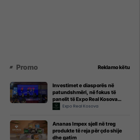
Promo
Reklamo këtu
Investimet e diasporës në
patundshmëri, në fokus të
panelit të Expo Real Kosova
2026
Expo Real Kosova
Ananas Impex sjell në treg
produkte të reja për çdo shije
dhe gatim