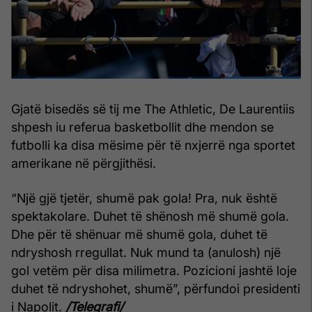
Gjatë bisedës së tij me The Athletic, De Laurentiis
shpesh iu referua basketbollit dhe mendon se
futbolli ka disa mësime për të nxjerrë nga sportet
amerikane në përgjithësi.
“Një gjë tjetër, shumë pak gola! Pra, nuk është
spektakolare. Duhet të shënosh më shumë gola.
Dhe për të shënuar më shumë gola, duhet të
ndryshosh rregullat. Nuk mund ta (anulosh) një
gol vetëm për disa milimetra. Pozicioni jashtë loje
duhet të ndryshohet, shumë”, përfundoi presidenti
i Napolit.
/Telegrafi/