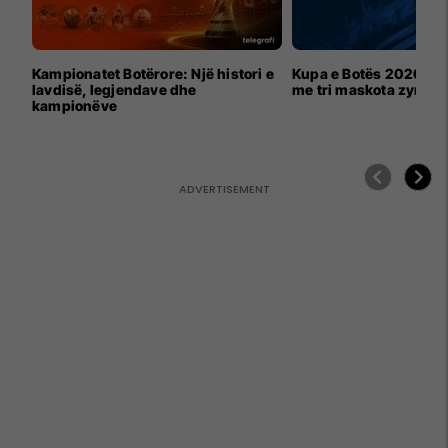
Kampionatet Botërore: Një histori e
Kupa e Botës 2026 për
lavdisë, legjendave dhe
me tri maskota zyrtar
kampionëve