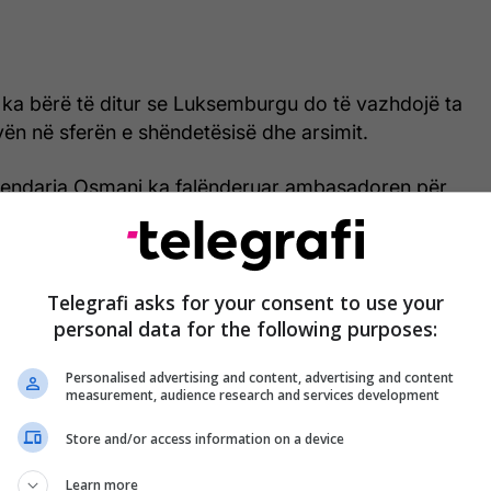
 ka bërë të ditur se Luksemburgu do të vazhdojë ta
n në sferën e shëndetësisë dhe arsimit.
endarja Osmani ka falënderuar ambasadoren për
i i Luksemburgut, duke kërkuar gjithashtu shtirjen
në sferën e parlamentarizmit dhe të grupeve të
lamentare.
Telegrafi asks for your consent to use your
personal data for the following purposes:
 ditur se një nga synimet e saj në krye të Kuvendit
shtja e mjedisit.
Personalised advertising and content, advertising and content
measurement, audience research and services development
, Osmani ka thënë se duhet bërë më shumë për
e që synojnë uljen e nivelit të ndotjes së ajrit,
Store and/or access information on a device
jisë së ripërtërishme, si dhe zhvillimin e
Learn more