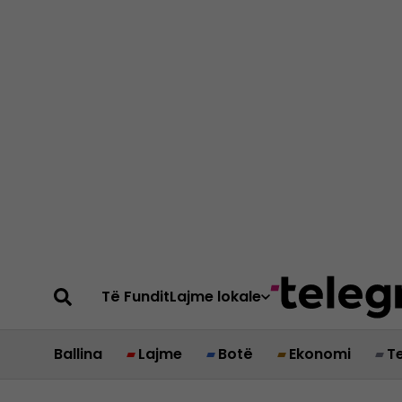
Të Fundit
Lajme lokale
Ballina
Lajme
Botë
Ekonomi
T