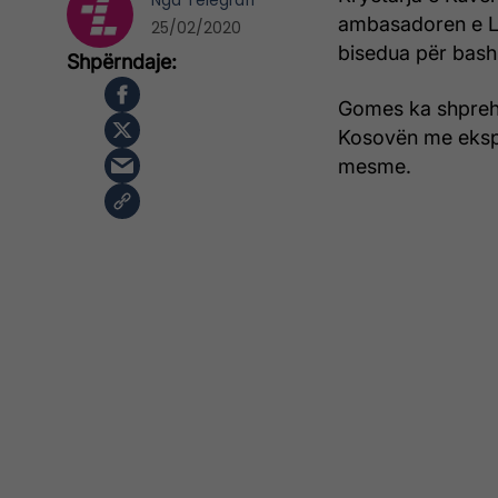
Nga
Telegrafi
ambasadoren e L
25/02/2020
bisedua për bashk
Gomes ka shprehur
Kosovën me ekspe
mesme.