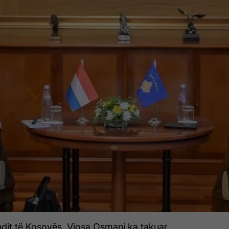
ndit të Kosovës, Vjosa Osmani ka takuar