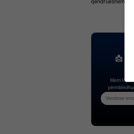
qëndrueshëm.​ /Te