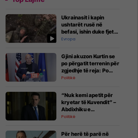
Ukrainasit i kapin
ushtarët rusë në
befasi, ishin duke fjetur
në strehimoret e
Evropa
kamufluara
Gjini akuzon Kurtin se
po përgatit terrenin për
zgjedhje të reja: Po
manipulon opinionin
Politikë
publik
“Nuk kemi apetit për
kryetar të Kuvendit” –
Abdixhiku e
konsideron si figurë
Politikë
ceremoniale
Për herë të parë në