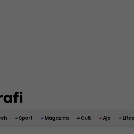
ech
Sport
Magazina
Cult
Ajo
Life