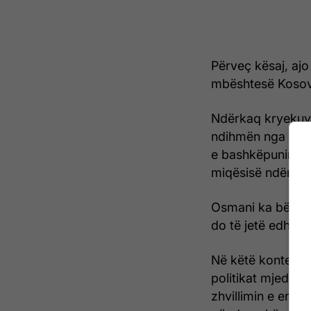
Përveç kësaj, ajo
mbështesë Kosovë
Ndërkaq kryekuv
ndihmën nga shtet
e bashkëpunimit 
miqësisë ndërpar
Osmani ka bërë të
do të jetë edhe çë
Në këtë kontekst
politikat mjedisor
zhvillimin e energ