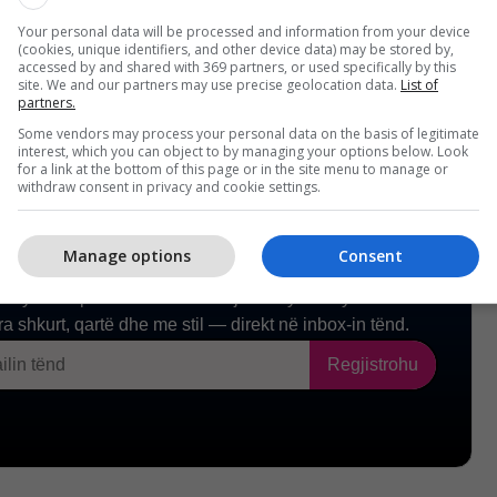
legrafi/
Your personal data will be processed and information from your device
(cookies, unique identifiers, and other device data) may be stored by,
accessed by and shared with 369 partners, or used specifically by this
site. We and our partners may use precise geolocation data.
List of
partners.
Some vendors may process your personal data on the basis of legitimate
interest, which you can object to by managing your options below. Look
for a link at the bottom of this page or in the site menu to manage or
withdraw consent in privacy and cookie settings.
Manage options
Consent