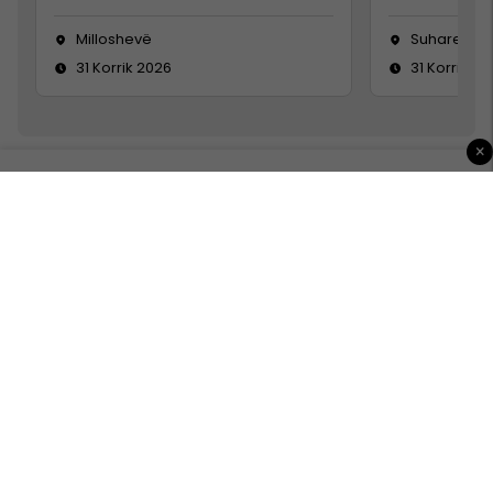
Milloshevë
Suharekë
31 Korrik 2026
31 Korrik 20
×