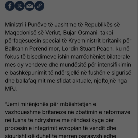
Ministri i Punëve të Jashtme të Republikës së
Maqedonisë së Veriut, Bujar Osmani, takoi
përfaqësuesin special të Kryeministrit britanik për
Ballkanin Perëndimor, Lordin Stuart Peach, ku në
fokus të bisedimeve ishin marrëdhëniet bilaterale
mes dy vendeve dhe mundësitë për intensifikimin
e bashkëpunimit të ndërsjellë në fushën e sigurisë
dhe ballafaqimit me sfidat aktuale, njoftojnë nga
MPJ.
“Jemi mirënjohës për mbështetjen e
vazhdueshme britaneze në zbatimin e reformave
në fusha të ndryshme me rëndësi kyçe për
procesin e integrimit evropian të vendit dhe
sigurisht që duhet të merren parasysh edhe