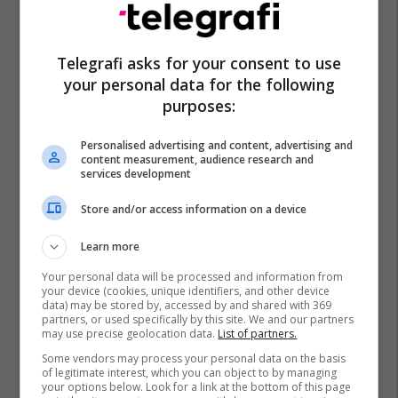
Telegrafi asks for your consent to use
your personal data for the following
Lord Stuart Peach
Mpj E Maqedonisë
Bujar Osmani
purposes:
Personalised advertising and content, advertising and
content measurement, audience research and
services development
Store and/or access information on a device
Learn more
Your personal data will be processed and information from
your device (cookies, unique identifiers, and other device
data) may be stored by, accessed by and shared with 369
partners, or used specifically by this site. We and our partners
may use precise geolocation data.
List of partners.
Some vendors may process your personal data on the basis
of legitimate interest, which you can object to by managing
your options below. Look for a link at the bottom of this page