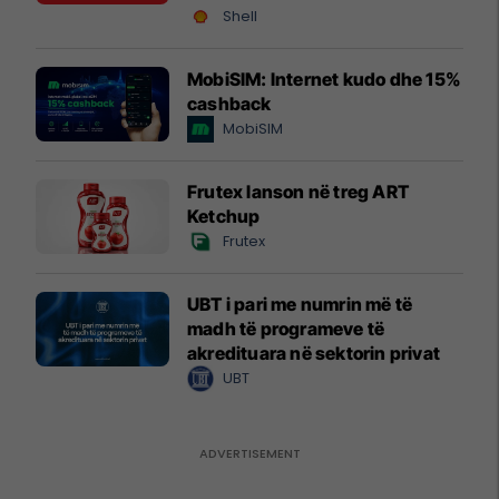
Shell
MobiSIM: Internet kudo dhe 15%
cashback
MobiSIM
Frutex lanson në treg ART
Ketchup
Frutex
UBT i pari me numrin më të
madh të programeve të
akredituara në sektorin privat
UBT