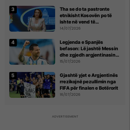
Tha se do ta pastronte
etnikisht Kosovën po të
ishte në vend të
Millosheviqit, Lëvizja e
14/07/2026
Qytetarëve të Lirë në Serbi
kërkon shkarkimin e
Legjenda e Spanjës
menjëhershëm të
befason: Lë jashtë Messin
Snezhana Paunoviq
dhe zgjedh argjentinasin
më të mirë në botë
15/07/2026
Gjashtë yjet e Argjentinës
rrezikojnë pezullimin nga
FIFA për finalen e Botërorit
16/07/2026