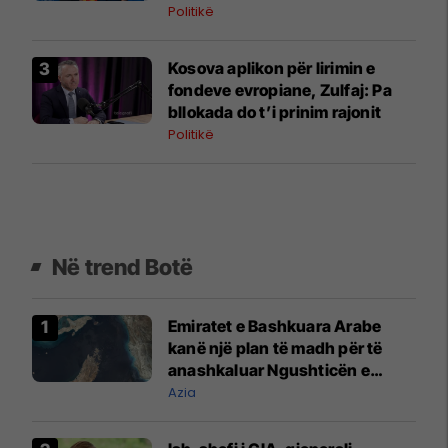
Shtetet e Bashkuara
Politikë
Kosova aplikon për lirimin e
fondeve evropiane, Zulfaj: Pa
bllokada do t’i prinim rajonit
Politikë
Në trend Botë
Emiratet e Bashkuara Arabe
kanë një plan të madh për të
anashkaluar Ngushticën e
Hormuzit
Azia