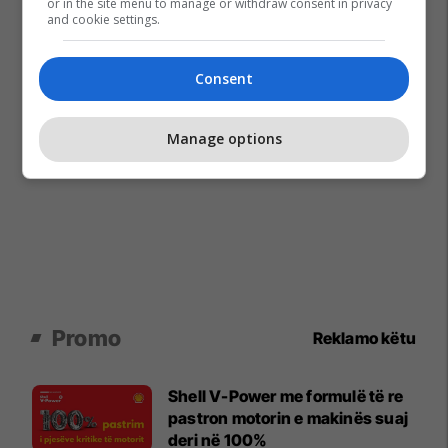
or in the site menu to manage or withdraw consent in privacy
and cookie settings.
Consent
Manage options
Promo
Reklamo këtu
Shell V-Power me formulë të re
pastron motorin e makinës suaj
deri në 100%