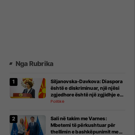
Nga Rubrika
Siljanovska-Davkova: Diaspora
është e diskriminuar, një njësi
zgjedhore është një zgjidhje e
mirë
Politikë
Sali në takim me Varnes:
Mbetemi të përkushtuar për
thellimin e bashkëpunimit me