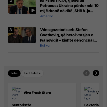
Ish-shefi i CIA, gjenerali
Petraeus: Ukraina përdor mbi 10
mijë dronë në ditë, SHBA-ja
mbetet shumë prapa në
Amerika
prodhim
Vdes gazetari serb Stefan
Cvetkoviq, që hetoi vrasjen e
Ivanoviqit – kishte denoncuar
kërcënime ndaj vëllezërve
Ballkan
Vuçiq
Jobs
Real Estate
Viva Fresh Store
Viva F
Sektorist/e
Sektorist/e