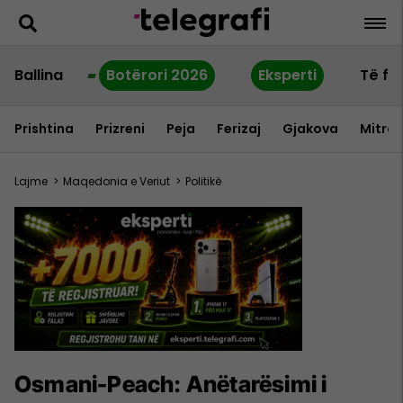
Ballina
Botërori 2026
Eksperti
Të fu
Prishtina
Prizreni
Peja
Ferizaj
Gjakova
Mitrov
Lajme
>
Maqedonia e Veriut
>
Politikë
Osmani-Peach: Anëtarësimi i