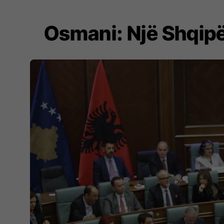
Osmani: Një Shqipër