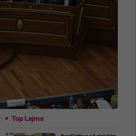
Top Lajme