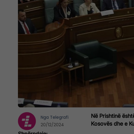
Në Prishtinë ësh
Nga
Telegrafi
Kosovës dhe e Ku
20/12/2024