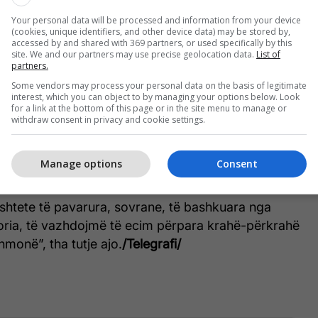
Your personal data will be processed and information from your device
(cookies, unique identifiers, and other device data) may be stored by,
accessed by and shared with 369 partners, or used specifically by this
site. We and our partners may use precise geolocation data.
List of
partners.
Some vendors may process your personal data on the basis of legitimate
interest, which you can object to by managing your options below. Look
osovës dhe Shqipërisë është detyrë që na përket të
for a link at the bottom of this page or in the site menu to manage or
mes tjerash presidentja.
withdraw consent in privacy and cookie settings.
idhjen e fortë mes dy shteteve, derisa tha duhet
Manage options
Consent
umë bashkëpunim.
 shtete të pavarura, sovrane, të bashkuara nga
toria, të vazhdojmë të ecim përpara krahë-përkrahë
hmonë”, tha tutje ajo.
/Telegrafi/