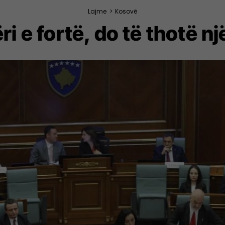
Lajme
>
Kosovë
i e fortë, do të thotë n