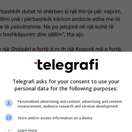
bashkët duhet të shërben si një thirrje për veprim,
ëllimi ynë i përbashkët kërkon ambicie edhe me të
e të palodhshme. Ne po jetojmë në një kohë të
 bashkëpunim dhe qëllim”, tha ajo.
e një Shqipëri e fortë d.m.th një Kosovë më e fortë,
 suksesshme e ngrit Shqipërinë edhe më lartë.
Telegrafi asks for your consent to use your
personal data for the following purposes:
Personalised advertising and content, advertising and content
measurement, audience research and services development
Store and/or access information on a device
Learn more