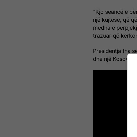
“Kjo seancë e për
një kujtesë, që q
mëdha e përpjekj
trazuar që kërkon
Presidentja tha s
dhe një Kosovë e