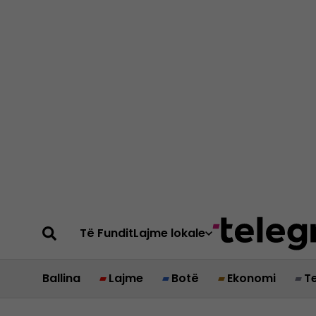
Të Fundit
Lajme lokale
Ballina
Lajme
Botë
Ekonomi
T