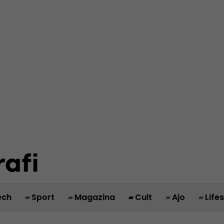
ech
Sport
Magazina
Cult
Ajo
Life