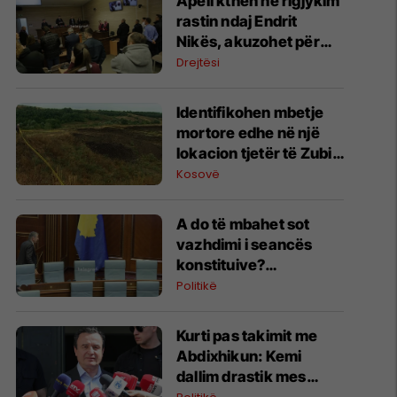
Apeli kthen në rigjykim
rastin ndaj Endrit
Nikës, akuzohet për
vrasjen e
Drejtësi
argjentinases
Identifikohen mbetje
mortore edhe në një
lokacion tjetër të Zubin
Potokut, Policia dhe
Kosovë
Prokuroria Speciale
japin detajet
A do të mbahet sot
vazhdimi i seancës
konstituive?
Deklarohet Kurti
Politikë
Kurti pas takimit me
Abdixhikun: Kemi
dallim drastik mes