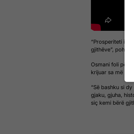
“Prosperiteti i K
gjithëve”, pohoi 
Osmani foli për l
krijuar sa më sh
“Së bashku si dy
gjaku, gjuha, his
siç kemi bërë gjit