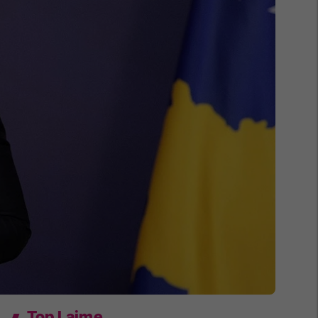
Top Lajme