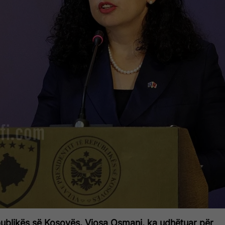
publikës së Kosovës, Vjosa Osmani, ka udhëtuar për