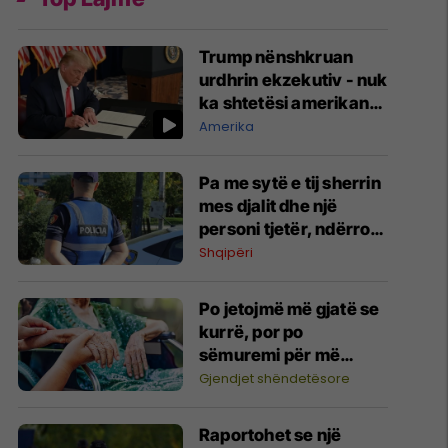
Trump nënshkruan
urdhrin ekzekutiv - nuk
ka shtetësi amerikane
përmes lindjes së
Amerika
fëmijëve
Pa me sytë e tij sherrin
mes djalit dhe një
personi tjetër, ndërron
jetë nga arresti kardiak
Shqipëri
69-vjeçari në
Roskovec
Po jetojmë më gjatë se
kurrë, por po
sëmuremi për më
shumë vite
Gjendjet shëndetësore
Raportohet se një