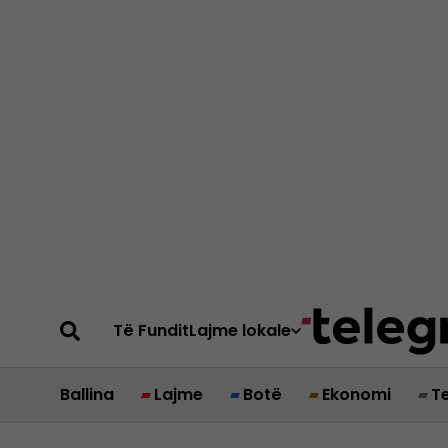
Të Fundit
Lajme lokale
Ballina
Lajme
Botë
Ekonomi
T