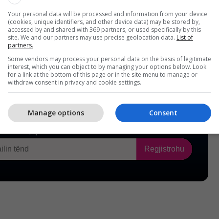
Your personal data will be processed and information from your device
(cookies, unique identifiers, and other device data) may be stored by,
accessed by and shared with 369 partners, or used specifically by this
site. We and our partners may use precise geolocation data.
List of
partners.
Some vendors may process your personal data on the basis of legitimate
interest, which you can object to by managing your options below. Look
for a link at the bottom of this page or in the site menu to manage or
withdraw consent in privacy and cookie settings.
Manage options
Consent