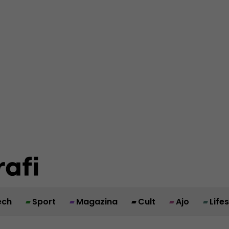
ech
Sport
Magazina
Cult
Ajo
Life