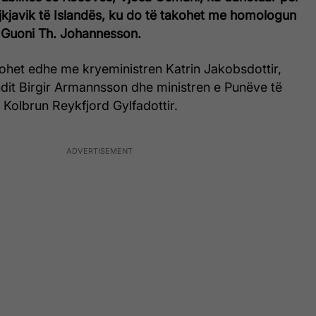
jkjavik të Islandës, ku do të takohet me homologun
n Guoni Th. Johannesson.
ohet edhe me kryeministren Katrin Jakobsdottir,
ndit Birgir Armannsson dhe ministren e Punëve të
Kolbrun Reykfjord Gylfadottir.