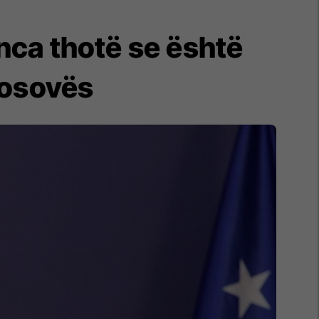
nca thotë se është
 Kosovës