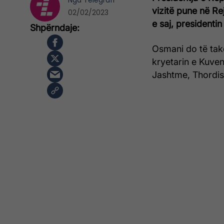
Nga
Telegrafi
vizitë pune në Re
02/02/2023
e saj, presidenti
Osmani do të tak
kryetarin e Kuve
Jashtme, Thordis 