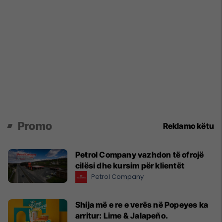
Promo
Reklamo këtu
Petrol Company vazhdon të ofrojë
cilësi dhe kursim për klientët
Petrol Company
Shija më e re e verës në Popeyes ka
arritur: Lime & Jalapeño.