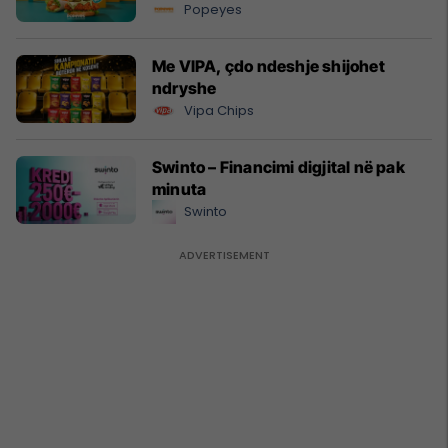
Popeyes
Me VIPA, çdo ndeshje shijohet
ndryshe
Vipa Chips
Swinto – Financimi digjital në pak
minuta
Swinto