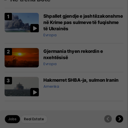
Shpallet gjendje e jashtëzakonshme
në Krime pas sulmeve të fuqishme
të Ukrainës
Evropa
Gjermania thyen rekordin e
nxehtësisë
Evropa
Hakmerret SHBA-ja, sulmon Iranin
Amerika
Jobs
Real Estate