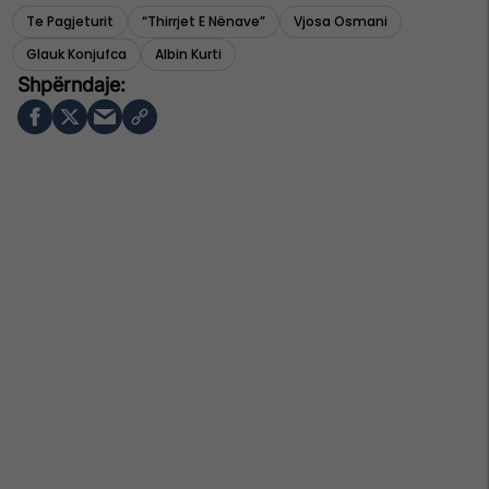
Te Pagjeturit
“thirrjet E Nënave”
Vjosa Osmani
Glauk Konjufca
Albin Kurti