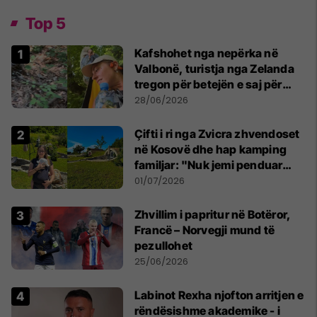
Top 5
Kafshohet nga nepërka në
Valbonë, turistja nga Zelanda
tregon për betejën e saj për
mbijetesë
28/06/2026
Çifti i ri nga Zvicra zhvendoset
në Kosovë dhe hap kamping
familjar: "Nuk jemi penduar
asnjë ditë"
01/07/2026
Zhvillim i papritur në Botëror,
Francë – Norvegji mund të
pezullohet
25/06/2026
Labinot Rexha njofton arritjen e
rëndësishme akademike - i