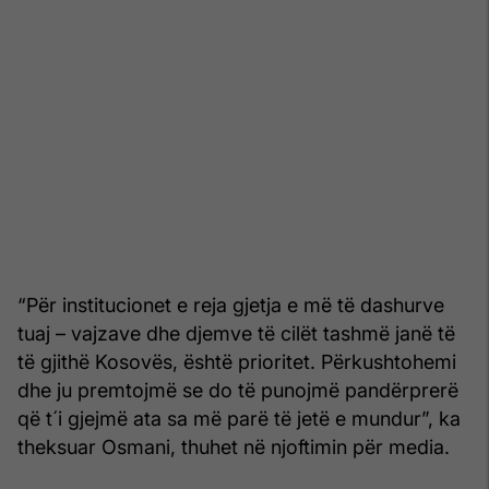
“Për institucionet e reja gjetja e më të dashurve
tuaj – vajzave dhe djemve të cilët tashmë janë të
të gjithë Kosovës, është prioritet. Përkushtohemi
dhe ju premtojmë se do të punojmë pandërprerë
që t´i gjejmë ata sa më parë të jetë e mundur”, ka
theksuar Osmani, thuhet në njoftimin për media.