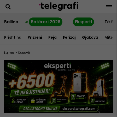
Ballina
Botërori 2026
Eksperti
Të fu
Prishtina
Prizreni
Peja
Ferizaj
Gjakova
Mitrov
Lajme
>
Kosovë