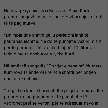
Ndërkaq kryeministri i Kosovës, Albin Kurti
premtoi angazhim maksimal për zbardhjen e fatit
të të pagjeturve.
“Dhimbja dhe ankthi që ju përjetoni janë të
pakrahasueshme. Ne do të punojmë vazhdimisht
për të garantuar të drejtën tuaj për të ditur për
fatin e më të dashurve tu”, tha Kurti.
Në emër të shoqatës “Thirrjet e nënave”, Nusrete
Kumnova falënderoi krerët e shtetit për pritjen
dhe mirëkuptimin.
“Të gjithë i kemi shpresat dhe pritjet e mëdha dhe
po presim me padurim që të punohet e të
veprohet prej së vërteti për të adresuar nevojat