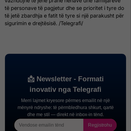
vazhdojnë të jenë pranë nënave dhe familjarëve
të personave të pagjetur dhe se prioritet i tyre do
të jetë zbardhja e fatit të tyre si një parakusht për
sigurimin e drejtësisë. /Telegrafi/