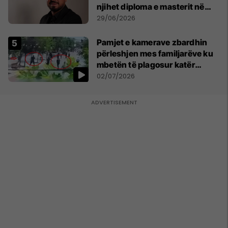
njihet diploma e masterit në
Psikologji në Zvicër
29/06/2026
Pamjet e kamerave zbardhin
përleshjen mes familjarëve ku
mbetën të plagosur katër
persona
02/07/2026