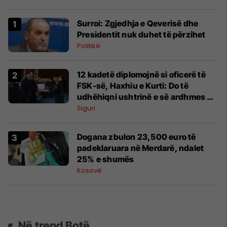
Surroi: Zgjedhja e Qeverisë dhe
Presidentit nuk duhet të përzihet
Politikë
​12 kadetë diplomojnë si oficerë të
FSK-së, Haxhiu e Kurti: Do të
udhëhiqni ushtrinë e së ardhmes me
përgjegjësi
Siguri
​Dogana zbulon 23,500 euro të
padeklaruara në Merdarë, ndalet
25% e shumës
Kosovë
Në trend Botë