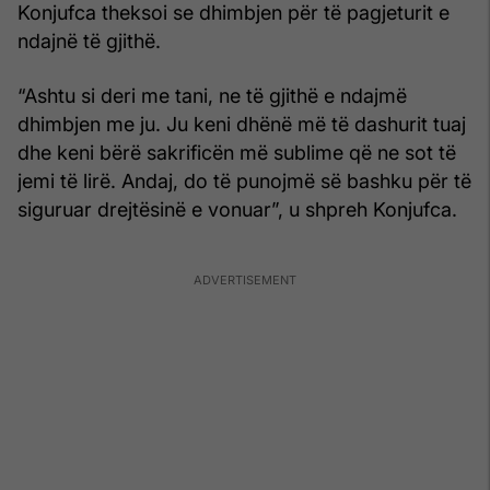
Konjufca theksoi se dhimbjen për të pagjeturit e
ndajnë të gjithë.
“Ashtu si deri me tani, ne të gjithë e ndajmë
dhimbjen me ju. Ju keni dhënë më të dashurit tuaj
dhe keni bërë sakrificën më sublime që ne sot të
jemi të lirë. Andaj, do të punojmë së bashku për të
siguruar drejtësinë e vonuar”, u shpreh Konjufca.