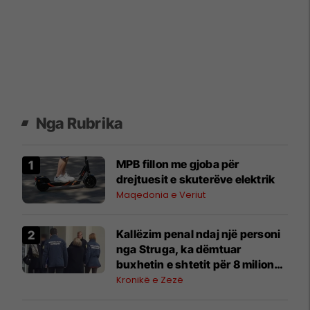
Nga Rubrika
MPB fillon me gjoba për
drejtuesit e skuterëve elektrik
Maqedonia e Veriut
Kallëzim penal ndaj një personi
nga Struga, ka dëmtuar
buxhetin e shtetit për 8 milionë
denarë
Kronikë e Zezë