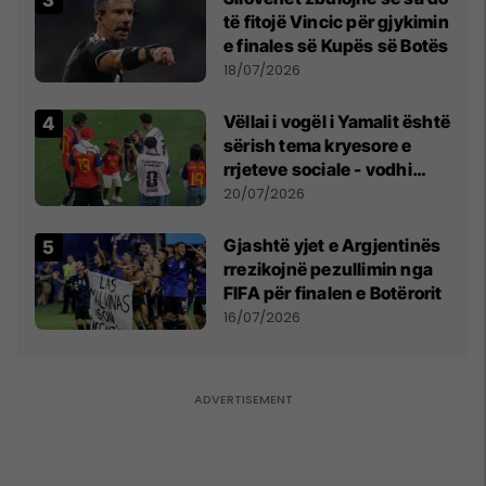
të fitojë Vincic për gjykimin
e finales së Kupës së Botës
18/07/2026
Vëllai i vogël i Yamalit është
sërish tema kryesore e
rrjeteve sociale - vodhi
vëmendjen pas finales së
20/07/2026
Kupës së Botës
Gjashtë yjet e Argjentinës
rrezikojnë pezullimin nga
FIFA për finalen e Botërorit
16/07/2026