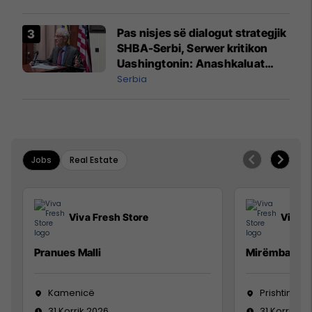
Pas nisjes së dialogut strategjik
SHBA-Serbi, Serwer kritikon
Uashingtonin: Anashkaluat
Banjskën, sulmin ndaj KFOR-it
Serbia
dhe rrëmbimin e Policëve të
Kosovës
Jobs
Real Estate
Viva Fresh Store
Viva F
Pranues Malli
Mirëmbajtës
Kamenicë
Prishtinë
31 Korrik 2026
31 Korrik 20