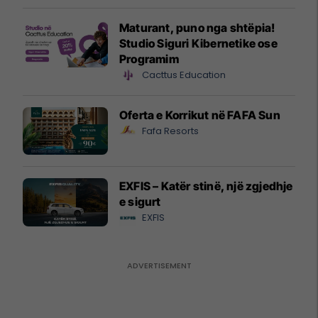
Maturant, puno nga shtëpia!
Studio Siguri Kibernetike ose
Programim
Cacttus Education
Oferta e Korrikut në FAFA Sun
Fafa Resorts
EXFIS – Katër stinë, një zgjedhje
e sigurt
EXFIS