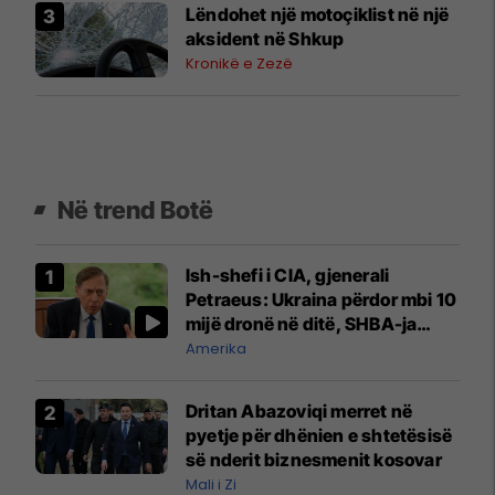
Lëndohet një motoçiklist në një
aksident në Shkup
Kronikë e Zezë
Në trend Botë
Ish-shefi i CIA, gjenerali
Petraeus: Ukraina përdor mbi 10
mijë dronë në ditë, SHBA-ja
mbetet shumë prapa në
Amerika
prodhim
Dritan Abazoviqi merret në
pyetje për dhënien e shtetësisë
së nderit biznesmenit kosovar
Mali i Zi