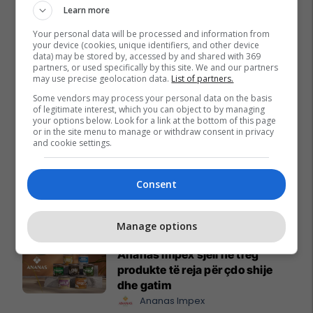
Learn more
Your personal data will be processed and information from
your device (cookies, unique identifiers, and other device
data) may be stored by, accessed by and shared with 369
partners, or used specifically by this site. We and our partners
may use precise geolocation data.
List of partners.
Some vendors may process your personal data on the basis
of legitimate interest, which you can object to by managing
your options below. Look for a link at the bottom of this page
or in the site menu to manage or withdraw consent in privacy
and cookie settings.
Consent
Promo
Reklamo këtu
Manage options
Ananas Impex sjell në treg
produkte të reja për çdo shije
dhe gatim
Ananas Impex