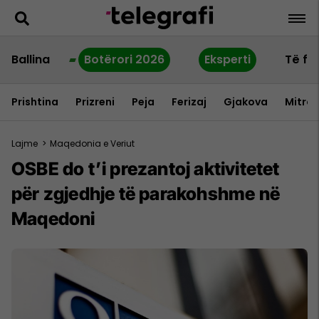
Ballina
Botërori 2026
Eksperti
Të fu
Prishtina
Prizreni
Peja
Ferizaj
Gjakova
Mitrov
Lajme
>
Maqedonia e Veriut
OSBE do t’i prezantoj aktivitetet
për zgjedhje të parakohshme në
Maqedoni