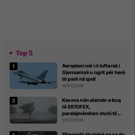
Top 5
Aeroplani më i ri luftarak i
Gjermanisë u ngrit për herë
të parë në qiell
16/07/2026
Kosova nën alarmin e kuq
të ESTOFEX,
paralajmërohen stuhi të
fuqishme me breshër dhe
21/07/2026
erëra të forta
Sllovenët zbulojnë se sa do