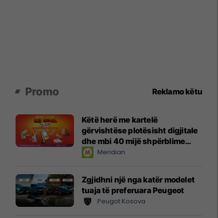
Promo
Reklamo këtu
Këtë herë me kartelë
gërvishtëse plotësisht digjitale
dhe mbi 40 mijë shpërblime
instant!
Meridian
Zgjidhni një nga katër modelet
tuaja të preferuara Peugeot
Peugot Kosova