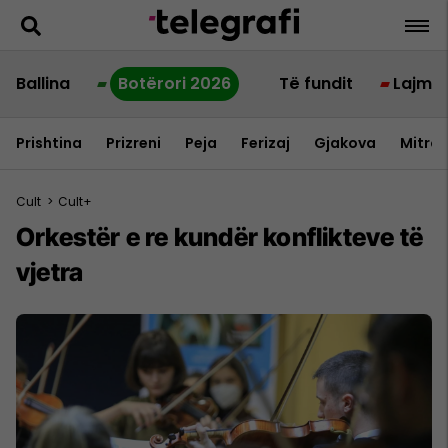
Ballina
Botërori 2026
Të fundit
Lajme
Prishtina
Prizreni
Peja
Ferizaj
Gjakova
Mitrov
Cult
>
Cult+
Orkestër e re kundër konflikteve të
vjetra