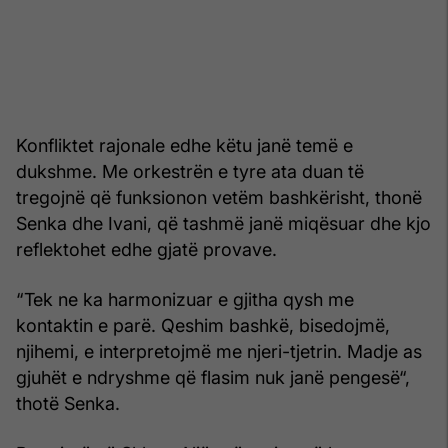
Konfliktet rajonale edhe këtu janë temë e
dukshme. Me orkestrën e tyre ata duan të
tregojnë që funksionon vetëm bashkërisht, thonë
Senka dhe Ivani, që tashmë janë miqësuar dhe kjo
reflektohet edhe gjatë provave.
“Tek ne ka harmonizuar e gjitha qysh me
kontaktin e parë. Qeshim bashkë, bisedojmë,
njihemi, e interpretojmë me njeri-tjetrin. Madje as
gjuhët e ndryshme që flasim nuk janë pengesë“,
thotë Senka.