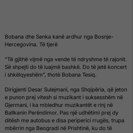
Bobana dhe Senka kanë ardhur nga Bosnje-
Hercegovina. Të tjerë
“Të gjithë vijmë nga vende të ndryshme të rajonit.
Së shpejti do të luajmë bashkë. Do të jetë koncert
i shkëlqyeshëm”, thotë Bobana Tesiq.
Dirigjenti Desar Sulejmani, nga Shqipëria, që jeton
e punon prej vitesh si muzikant i suksesshëm në
Gjermani, i ka mbledhur muzikantët e rinj në
Ballkanin Perëndimor. Pas një udhëtimi prej dy
ditësh me autobus e disa periperici rrugës, trupa
mbërrin nga Beogradi në Prishtinë, ku do të