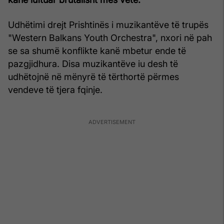
Udhëtimi drejt Prishtinës i muzikantëve të trupës
"Western Balkans Youth Orchestra", nxori në pah
se sa shumë konflikte kanë mbetur ende të
pazgjidhura. Disa muzikantëve iu desh të
udhëtojnë në mënyrë të tërthortë përmes
vendeve të tjera fqinje.