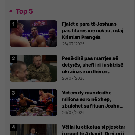
Top 5
Fjalët e para të Joshuas
pas fitores me nokaut ndaj
Kristian Prengës
26/07/2026
Pesë ditë pas marrjes së
detyrës, shefi i ri i ushtrisë
ukrainase urdhëron
kontroll të madh
26/07/2026
Vetëm dy raunde dhe
miliona euro në xhep,
zbulohet sa fituan Joshua
e Prenga
26/07/2026
Vëllai iu etiketua si pjesëtar
i grupit të Arkanit, Drejtori i