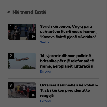
Në trend Botë
Sërish kërcënon, Vuçiq para
ushtarëve: Kurrë mos e harroni,
'Kosova është pjesë e Serbisë'
Serbia
14-vjeçari ndihmon policinë
britanike për një telefonatë të
rreme, aeroplanët luftarakë u
ngritën në ajër për të
Evropa
interceptuar fluturaken e Qatar
Airways që po shkonte drejt
Ukrainasit sulmohen në Poloni -
Mançesterit
Tusk i kërkon presidentit të
reagojë
Evropa