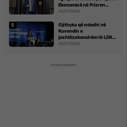
Ekonomisë në Prizren
mohon pretendimet
24/07/2026
Gjithçka që ndodhi në
Kuvendin e
jashtëzakonshëm të LDK-
së
30/07/2026