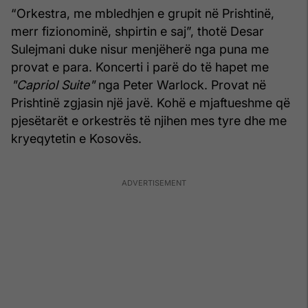
“Orkestra, me mbledhjen e grupit në Prishtinë,
merr fizionominë, shpirtin e saj”, thotë Desar
Sulejmani duke nisur menjëherë nga puna me
provat e para. Koncerti i parë do të hapet me
"Capriol Suite"
nga Peter Warlock. Provat në
Prishtinë zgjasin një javë. Kohë e mjaftueshme që
pjesëtarët e orkestrës të njihen mes tyre dhe me
kryeqytetin e Kosovës.