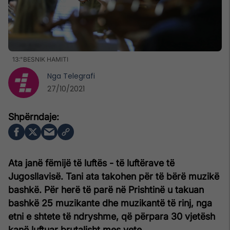
13:"BESNIK HAMITI
Nga
Telegrafi
27/10/2021
Ata janë fëmijë të luftës - të luftërave të
Jugosllavisë. Tani ata takohen për të bërë muzikë
bashkë. Për herë të parë në Prishtinë u takuan
bashkë 25 muzikante dhe muzikantë të rinj, nga
etni e shtete të ndryshme, që përpara 30 vjetësh
kanë luftuar brutalisht mes vete.