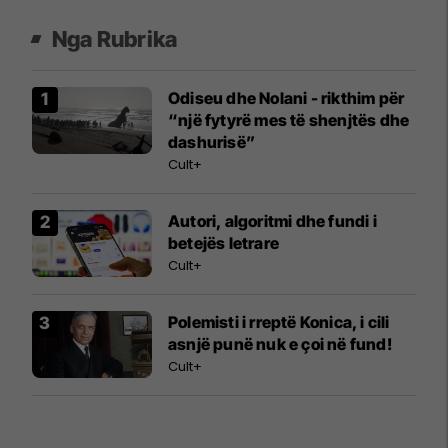
Nga Rubrika
Odiseu dhe Nolani - rikthim për
“një fytyrë mes të shenjtës dhe
dashurisë”
Cult+
Autori, algoritmi dhe fundi i
betejës letrare
Cult+
Polemisti i rreptë Konica, i cili
asnjë punë nuk e çoi në fund!
Cult+