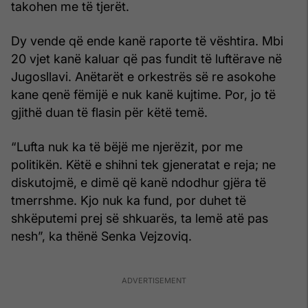
takohen me të tjerët.
Dy vende që ende kanë raporte të vështira. Mbi
20 vjet kanë kaluar që pas fundit të luftërave në
Jugosllavi. Anëtarët e orkestrës së re asokohe
kane qenë fëmijë e nuk kanë kujtime. Por, jo të
gjithë duan të flasin për këtë temë.
“Lufta nuk ka të bëjë me njerëzit, por me
politikën. Këtë e shihni tek gjeneratat e reja; ne
diskutojmë, e dimë që kanë ndodhur gjëra të
tmerrshme. Kjo nuk ka fund, por duhet të
shkëputemi prej së shkuarës, ta lemë atë pas
nesh”, ka thënë Senka Vejzoviq.