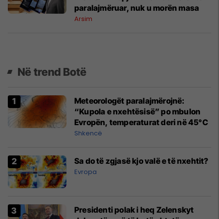
paralajmëruar, nuk u morën masa
Arsim
Në trend Botë
Meteorologët paralajmërojnë:
“Kupola e nxehtësisë” po mbulon
Evropën, temperaturat deri në 45°C
Shkencë
Sa do të zgjasë kjo valë e të nxehtit?
Evropa
Presidenti polak i heq Zelenskyt