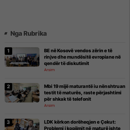
Nga Rubrika
BE në Kosovë vendos zërin e të
rinjve dhe mundësitë evropiane në
qendër të diskutimit
Arsim
Mbi 19 mijë maturantë iu nënshtruan
testit të maturës, raste përjashtimi
për shkak të telefonit
Arsim
LDK kërkon dorëheqjen e Çekut:
Problemi i kopjimit në maturë ishte