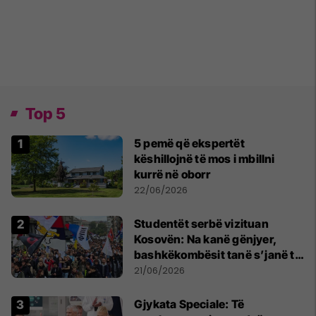
Top 5
5 pemë që ekspertët
këshillojnë të mos i mbillni
kurrë në oborr
22/06/2026
Studentët serbë vizituan
Kosovën: Na kanë gënjyer,
bashkëkombësit tanë s’janë të
shtypur
21/06/2026
​Gjykata Speciale: Të