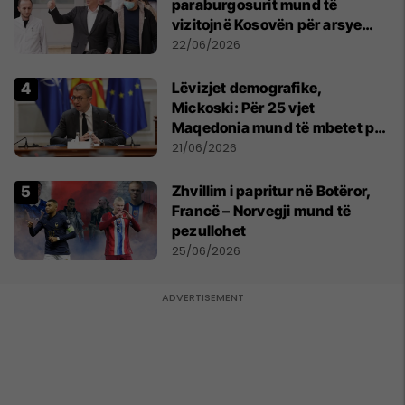
paraburgosurit mund të
vizitojnë Kosovën për arsye
humanitare
22/06/2026
Lëvizjet demografike,
Mickoski: Për 25 vjet
Maqedonia mund të mbetet pa
150 mijë deri në 250 mijë
21/06/2026
banorë
Zhvillim i papritur në Botëror,
Francë – Norvegji mund të
pezullohet
25/06/2026