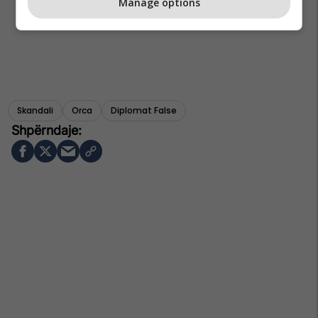
Manage options
Skandali
Orca
Diplomat False