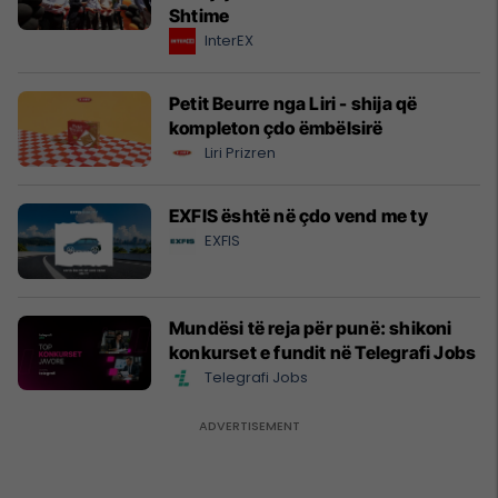
Shtime
InterEX
Petit Beurre nga Liri - shija që
kompleton çdo ëmbëlsirë
Liri Prizren
EXFIS është në çdo vend me ty
EXFIS
Mundësi të reja për punë: shikoni
konkurset e fundit në Telegrafi Jobs
Telegrafi Jobs