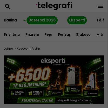
Ballina
Botërori 2026
Eksperti
Të fu
Prishtina
Prizreni
Peja
Ferizaj
Gjakova
Mitrov
Lajme
>
Kosove
>
Arsim