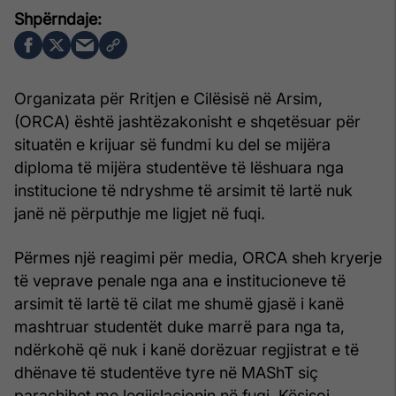
Organizata për Rritjen e Cilësisë në Arsim,
(ORCA) është jashtëzakonisht e shqetësuar për
situatën e krijuar së fundmi ku del se mijëra
diploma të mijëra studentëve të lëshuara nga
institucione të ndryshme të arsimit të lartë nuk
janë në përputhje me ligjet në fuqi.
Përmes një reagimi për media, ORCA sheh kryerje
të veprave penale nga ana e institucioneve të
arsimit të lartë të cilat me shumë gjasë i kanë
mashtruar studentët duke marrë para nga ta,
ndërkohë që nuk i kanë dorëzuar regjistrat e të
dhënave të studentëve tyre në MAShT siç
parashihet me legjislacionin në fuqi. Kësisoj,