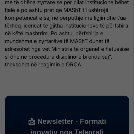
me të dhëna zyrtare se për cilat institucione bëhet
fjalë e po ashtu pret që MAShT t’i ushtrojë
kompetencat e saj në përputhje me ligjin dhe t’ua
tërheq licencat të gjitha institucioneve të përfshira
në këtë mashtrim. Po ashtu, përfshirja e
mundshme e zyrtarëve të MAShT duhet të
adresohet nga vet Ministria te organet e hetuesisë
si dhe në procedura disiplinore brenda saj”,
theksohet në reagimin e ORCA.