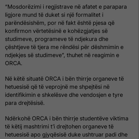
“Mosdorëzimi i regjistrave në afatet e parapara
ligjore mund të duket si një formalitet i
parëndësishëm, por në fakt është pjesa që
konfirmon vërtetësinë e kohëzgjatjes së
studimeve, programeve të ndjekura dhe
çështjeve të tjera me rëndësi për dëshmimin e
ndjekjes së studimeve”, thuhet në reagimin e
ORCA.
Në këtë situatë ORCA i bën thirrje organeve të
hetuesisë që të veprojnë me shpejtësi në
identifikimin e shkelësve dhe vendosjen e tyre
para drejtësisë.
Ndërkohë ORCA i bën thirrje studentëve viktima
të këtij mashtrimi t’i drejtohen organeve të
hetuesisë apo gjyqësisë duke ushtruar padi dhe