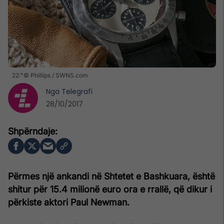
22:"© Phillips / SWNS.com
Nga
Telegrafi
28/10/2017
Përmes një ankandi në Shtetet e Bashkuara, është
shitur për 15.4 milionë euro ora e rrallë, që dikur i
përkiste aktori Paul Newman.