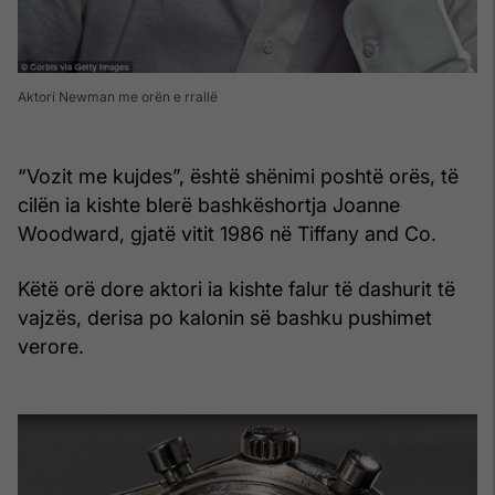
Aktori Newman me orën e rrallë
“Vozit me kujdes”, është shënimi poshtë orës, të
cilën ia kishte blerë bashkëshortja Joanne
Woodward, gjatë vitit 1986 në Tiffany and Co.
Këtë orë dore aktori ia kishte falur të dashurit të
vajzës, derisa po kalonin së bashku pushimet
verore.