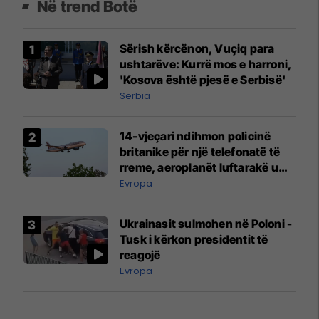
Në trend Botë
Sërish kërcënon, Vuçiq para
ushtarëve: Kurrë mos e harroni,
'Kosova është pjesë e Serbisë'
Serbia
14-vjeçari ndihmon policinë
britanike për një telefonatë të
rreme, aeroplanët luftarakë u
ngritën në ajër për të
Evropa
interceptuar fluturaken e Qatar
Airways që po shkonte drejt
Ukrainasit sulmohen në Poloni -
Mançesterit
Tusk i kërkon presidentit të
reagojë
Evropa