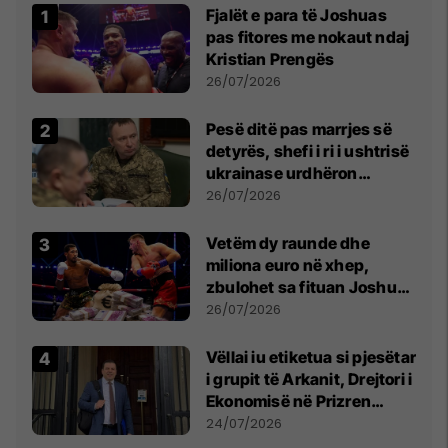
Fjalët e para të Joshuas
pas fitores me nokaut ndaj
Kristian Prengës
26/07/2026
Pesë ditë pas marrjes së
detyrës, shefi i ri i ushtrisë
ukrainase urdhëron
kontroll të madh
26/07/2026
Vetëm dy raunde dhe
miliona euro në xhep,
zbulohet sa fituan Joshua
e Prenga
26/07/2026
Vëllai iu etiketua si pjesëtar
i grupit të Arkanit, Drejtori i
Ekonomisë në Prizren
mohon pretendimet
24/07/2026