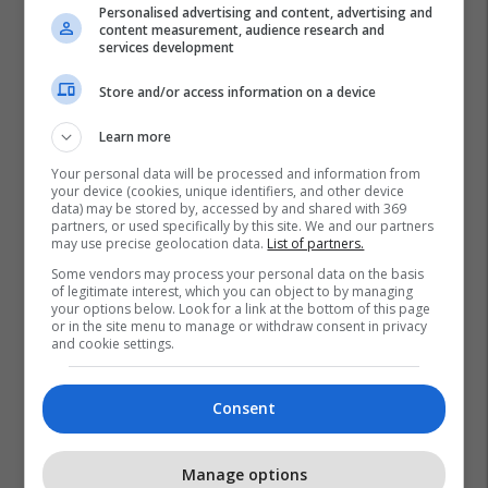
Personalised advertising and content, advertising and
content measurement, audience research and
services development
Store and/or access information on a device
Learn more
Your personal data will be processed and information from
your device (cookies, unique identifiers, and other device
data) may be stored by, accessed by and shared with 369
partners, or used specifically by this site. We and our partners
may use precise geolocation data.
List of partners.
Some vendors may process your personal data on the basis
of legitimate interest, which you can object to by managing
your options below. Look for a link at the bottom of this page
or in the site menu to manage or withdraw consent in privacy
Rolex
Paul Newman
Ora
Shtetet E Bashkuara
and cookie settings.
Ankand
Consent
Manage options