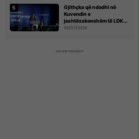
Gjithçka që ndodhi në
Kuvendin e
jashtëzakonshëm të LDK-
së
30/07/2026