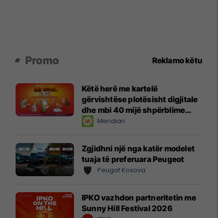
Promo
Reklamo këtu
Këtë herë me kartelë
gërvishtëse plotësisht digjitale
dhe mbi 40 mijë shpërblime
instant!
Meridian
Zgjidhni një nga katër modelet
tuaja të preferuara Peugeot
Peugot Kosova
IPKO vazhdon partneritetin me
Sunny Hill Festival 2026