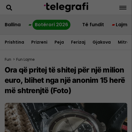
Ballina
Botërori 2026
Të fundit
Lajme
Prishtina
Prizreni
Peja
Ferizaj
Gjakova
Mitrov
Fun
>
Fun Lajme
Ora që pritej të shitej për një milion
euro, blihet nga një anonim 15 herë
më shtrenjtë (Foto)