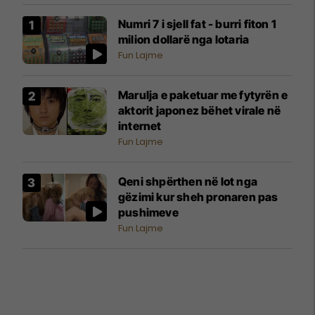
Numri 7 i sjell fat - burri fiton 1
milion dollarë nga lotaria
Fun Lajme
Marulja e paketuar me fytyrën e
aktorit japonez bëhet virale në
internet
Fun Lajme
Qeni shpërthen në lot nga
gëzimi kur sheh pronaren pas
pushimeve
Fun Lajme