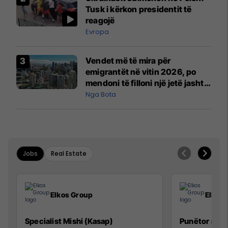
Mançesterit
Tusk i kërkon presidentit të
reagojë
Evropa
Vendet më të mira për
emigrantët në vitin 2026, po
mendoni të filloni një jetë jashtë
vendit?
Nga Bota
Jobs
Real Estate
Elkos Group
Elkos
Specialist Mishi (Kasap)
Punëtor në 