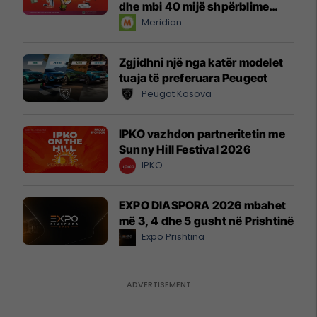
dhe mbi 40 mijë shpërblime
instant!
Meridian
Zgjidhni një nga katër modelet
tuaja të preferuara Peugeot
Peugot Kosova
IPKO vazhdon partneritetin me
Sunny Hill Festival 2026
IPKO
EXPO DIASPORA 2026 mbahet
më 3, 4 dhe 5 gusht në Prishtinë
Expo Prishtina