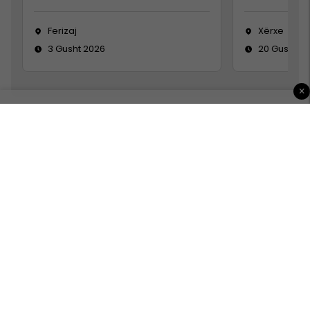
Ferizaj
Xërxe
3 Gusht 2026
20 Gusht 2
×