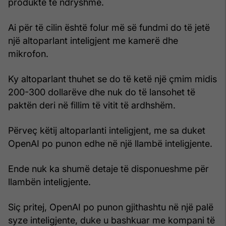
produkte të ndryshme.
Ai për të cilin është folur më së fundmi do të jetë
një altoparlant inteligjent me kamerë dhe
mikrofon.
Ky altoparlant thuhet se do të ketë një çmim midis
200-300 dollarëve dhe nuk do të lansohet të
paktën deri në fillim të vitit të ardhshëm.
Përveç këtij altoparlanti inteligjent, me sa duket
OpenAI po punon edhe në një llambë inteligjente.
Ende nuk ka shumë detaje të disponueshme për
llambën inteligjente.
Siç pritej, OpenAI po punon gjithashtu në një palë
syze inteligjente, duke u bashkuar me kompani të