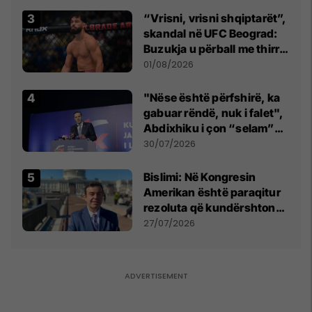
“Vrisni, vrisni shqiptarët”,
skandal në UFC Beograd:
Buzukja u përball me thirrje
anti-shqiptare nga
01/08/2026
tribunat
"Nëse është përfshirë, ka
gabuar rëndë, nuk i falet",
Abdixhiku i çon “selam”
Përparim Ramës
30/07/2026
Bislimi: Në Kongresin
Amerikan është paraqitur
rezoluta që kundërshton
mbajtjen e Asamblesë
27/07/2026
Parlamentare të OSBE-së
në Beograd