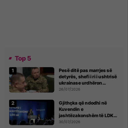
Top 5
Pesë ditë pas marrjes së
detyrës, shefi i ri i ushtrisë
ukrainase urdhëron
kontroll të madh
26/07/2026
Gjithçka që ndodhi në
Kuvendin e
jashtëzakonshëm të LDK-
së
30/07/2026