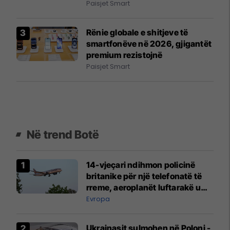
Paisjet Smart
Rënie globale e shitjeve të
smartfonëve në 2026, gjigantët
premium rezistojnë
Paisjet Smart
Në trend Botë
14-vjeçari ndihmon policinë
britanike për një telefonatë të
rreme, aeroplanët luftarakë u
ngritën në ajër për të
Evropa
interceptuar fluturaken e Qatar
Airways që po shkonte drejt
Ukrainasit sulmohen në Poloni -