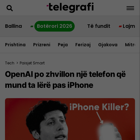
Ballina
Botërori 2026
Të fundit
Lajme
Prishtina
Prizreni
Peja
Ferizaj
Gjakova
Mitrov
Tech
>
Paisjet Smart
OpenAl po zhvillon një telefon që
mund ta lërë pas iPhone