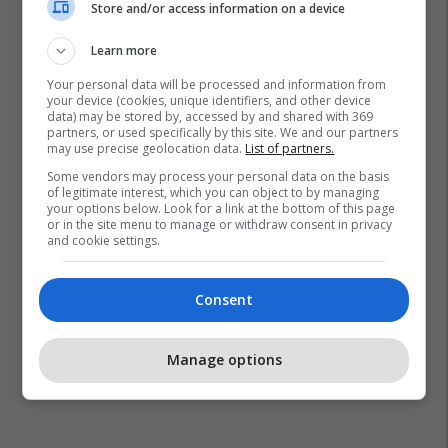
Store and/or access information on a device
Learn more
Your personal data will be processed and information from
your device (cookies, unique identifiers, and other device
data) may be stored by, accessed by and shared with 369
Openal
Inteligjenca Artificiale
Sam Altman
partners, or used specifically by this site. We and our partners
may use precise geolocation data.
List of partners.
Some vendors may process your personal data on the basis
of legitimate interest, which you can object to by managing
your options below. Look for a link at the bottom of this page
or in the site menu to manage or withdraw consent in privacy
and cookie settings.
Consent
Manage options