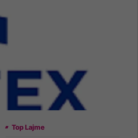
Top Lajme