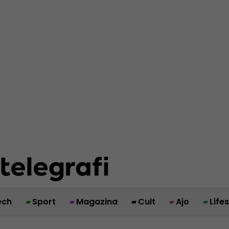
ech
Sport
Magazina
Cult
Ajo
Life