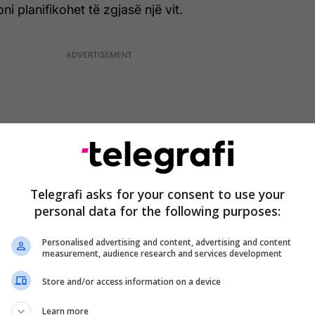
ni planifikohet të zgjasë një vit.
Telegrafi asks for your consent to use your
personal data for the following purposes:
Personalised advertising and content, advertising and content
measurement, audience research and services development
Store and/or access information on a device
ufiri në mes të këtyre dy shteteve është shfrytëzuar
banduese për të kaluar migrantët në Maqedoni
Learn more