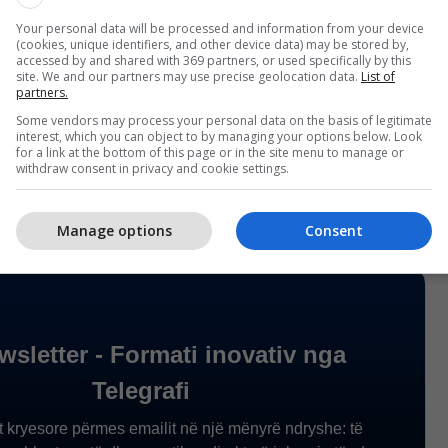
lët më pas do të vazhdonin rrugëtimin drejt
Your personal data will be processed and information from your device
(cookies, unique identifiers, and other device data) may be stored by,
accessed by and shared with 369 partners, or used specifically by this
site. We and our partners may use precise geolocation data.
List of
estin është zbutur shumë prejse disa vende
partners.
yllur kufijtë e tyre si rezultat të një marrëveshjeje
Some vendors may process your personal data on the basis of legitimate
interest, which you can object to by managing your options below. Look
it Evropian dhe Turqisë, për të kufizuar numrin e
for a link at the bottom of this page or in the site menu to manage or
rafi/
withdraw consent in privacy and cookie settings.
Manage options
Consent