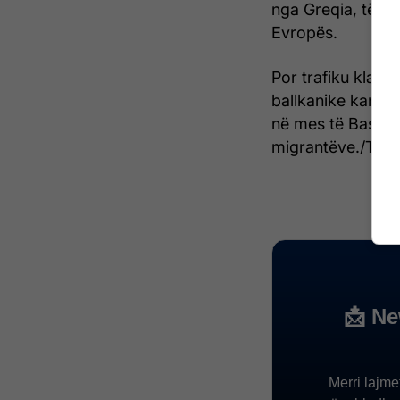
nga Greqia, të ci
Evropës.
Por trafiku kland
ballkanike kanë mb
në mes të Bashkim
migrantëve./Teleg