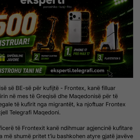
së së BE-së për kufijtë - Frontex, kanë filluar
firin në mes të Greqisë dhe Maqedonisë për të
egale të kufirit nga migrantët, ka njoftuar Frontex
jell Telegrafi Maqedoni.
oficerë të Frontexit kanë ndihmuar agjencinë kufitare
a më shumë pritet t’iu bashkohen atyre gjatë javëve