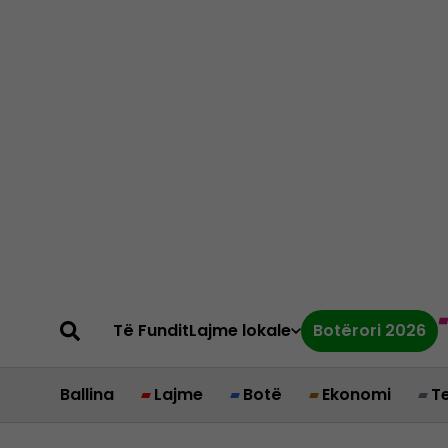
Të Fundit
Lajme lokale
Botërori 2026
Ballina
Lajme
Botë
Ekonomi
T