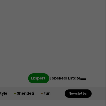
Eksperti
Jobs
Real Estate
style
Shëndeti
Fun
Newsletter