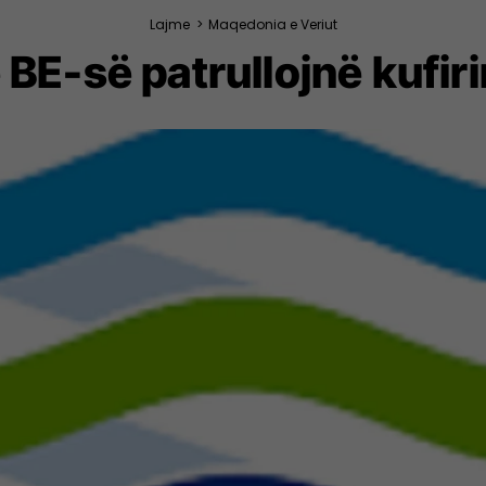
Lajme
>
Maqedonia e Veriut
ë BE-së patrullojnë kufi