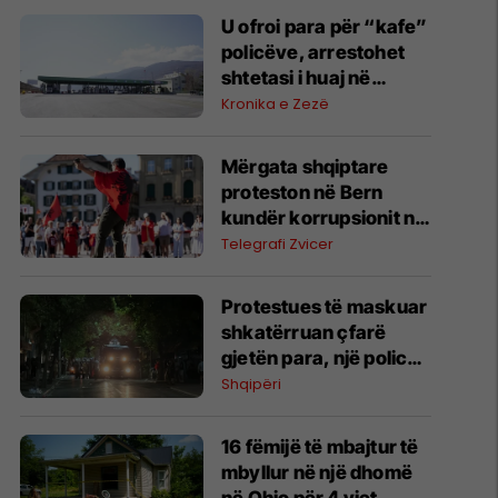
U ofroi para për “kafe”
policëve, arrestohet
shtetasi i huaj në
Vërmicë
Kronika e Zezë
Mërgata shqiptare
proteston në Bern
kundër korrupsionit në
Shqipëri dhe në
Telegrafi Zvicer
mbështetje të
“Revolucionit të
Protestues të maskuar
flamingove”
shkatërruan çfarë
gjetën para, një police
mbeti e lënduar - çfarë
Shqipëri
ndodhi gjatë mesnatës
në komisariatin numër
16 fëmijë të mbajtur të
3
mbyllur në një dhomë