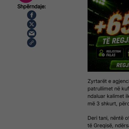
Zyrtarët e agjenci
patrullimet në ku
ndaluar kalimet il
më 3 shkurt, përc
Deri tani, nëntë 
të Greqisë, ndërs