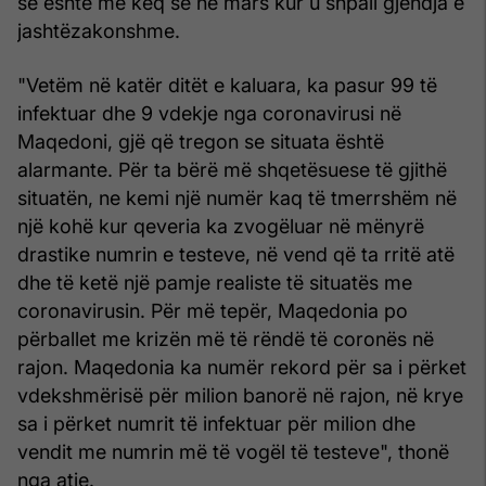
se është më keq se në mars kur u shpall gjendja e
jashtëzakonshme.
"Vetëm në katër ditët e kaluara, ka pasur 99 të
infektuar dhe 9 vdekje nga coronavirusi në
Maqedoni, gjë që tregon se situata është
alarmante. Për ta bërë më shqetësuese të gjithë
situatën, ne kemi një numër kaq të tmerrshëm në
një kohë kur qeveria ka zvogëluar në mënyrë
drastike numrin e testeve, në vend që ta rritë atë
dhe të ketë një pamje realiste të situatës me
coronavirusin. Për më tepër, Maqedonia po
përballet me krizën më të rëndë të coronës në
rajon. Maqedonia ka numër rekord për sa i përket
vdekshmërisë për milion banorë në rajon, në krye
sa i përket numrit të infektuar për milion dhe
vendit me numrin më të vogël të testeve", thonë
nga atje.