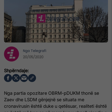
Nga
Telegrafi
20/05/2020
Nga partia opozitare OBRM-pDUKM thonë se
Zaev dhe LSDM gënjejnë se situata me
cronavirusin është duke u qetësuar, realiteti është