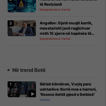
të Revizionit
Maqedonia e Veriut
Angellov: Gjatë muajit korrik,
mesatarisht janë regjistruar
rreth 15 zjarre në hapësira të
hapura çdo ditë
Maqedonia e Veriut
Në trend Botë
Sërish kërcënon, Vuçiq para
ushtarëve: Kurrë mos e harroni,
'Kosova është pjesë e Serbisë'
Serbia