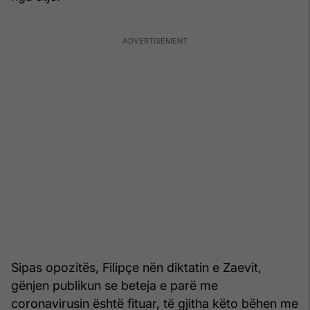
Sipas opozitës, Filipçe nën diktatin e Zaevit,
gënjen publikun se beteja e parë me
coronavirusin është fituar, të gjitha këto bëhen me