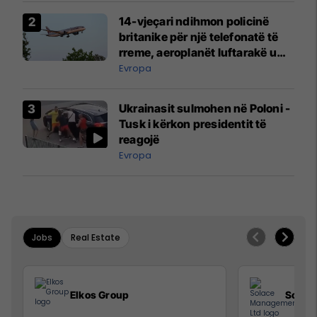
14-vjeçari ndihmon policinë
britanike për një telefonatë të
rreme, aeroplanët luftarakë u
ngritën në ajër për të
Evropa
interceptuar fluturaken e Qatar
Airways që po shkonte drejt
Ukrainasit sulmohen në Poloni -
Mançesterit
Tusk i kërkon presidentit të
reagojë
Evropa
Jobs
Real Estate
Elkos Group
Solac