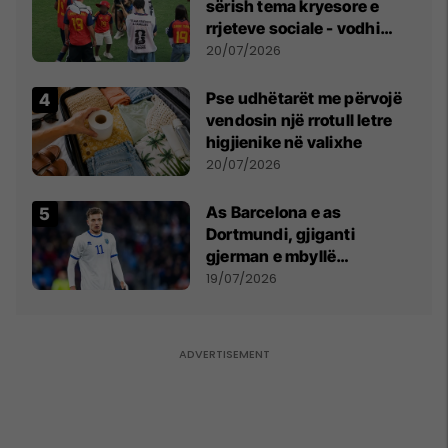
sërish tema kryesore e
rrjeteve sociale - vodhi
vëmendjen pas finales së
20/07/2026
Kupës së Botës
Pse udhëtarët me përvojë
vendosin një rrotull letre
higjienike në valixhe
20/07/2026
As Barcelona e as
Dortmundi, gjiganti
gjerman e mbyllë
marrëveshjen për Fisnik
19/07/2026
Asllanin