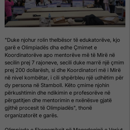
"Duke njohur rolin thelbësor të edukatorëve, kjo
garë e Olimpiadës dha edhe Çmimet e
Koordinatorëve apo mentorëve më të Mirë në
secilin prej 7 rajoneve, secili duke marrë një çmim
prej 200 dollarësh, si dhe Koordinatori më i Mirë
në nivel kombëtar, i cili shpërbleu një udhëtim për
dy persona në Stamboll. Këto çmime njohin
përkushtimin dhe ndikimin e profesorëve në
përgatitjen dhe mentorimin e nxënësve gjatë
gjithë procesit të Olimpiadës", thonë
organizatorët e garës.
Olimpiada e Ekonomiksit në Maqedoninë e Veriut