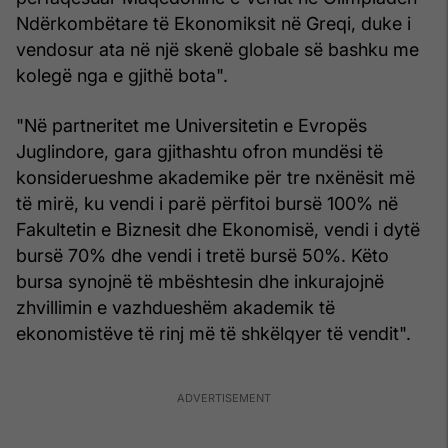
Ndërkombëtare të Ekonomiksit në Greqi, duke i
vendosur ata në një skenë globale së bashku me
kolegë nga e gjithë bota".
"Në partneritet me Universitetin e Evropës
Juglindore, gara gjithashtu ofron mundësi të
konsiderueshme akademike për tre nxënësit më
të mirë, ku vendi i parë përfitoi bursë 100% në
Fakultetin e Biznesit dhe Ekonomisë, vendi i dytë
bursë 70% dhe vendi i tretë bursë 50%. Këto
bursa synojnë të mbështesin dhe inkurajojnë
zhvillimin e vazhdueshëm akademik të
ekonomistëve të rinj më të shkëlqyer të vendit".