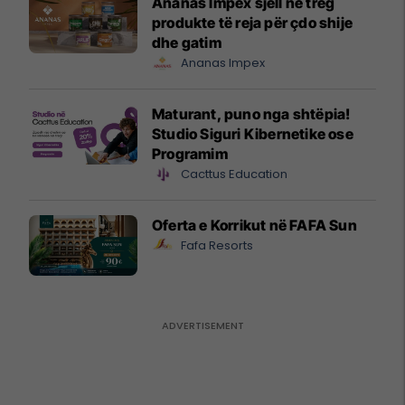
Ananas Impex sjell në treg
produkte të reja për çdo shije
dhe gatim
Ananas Impex
Maturant, puno nga shtëpia!
Studio Siguri Kibernetike ose
Programim
Cacttus Education
Oferta e Korrikut në FAFA Sun
Fafa Resorts