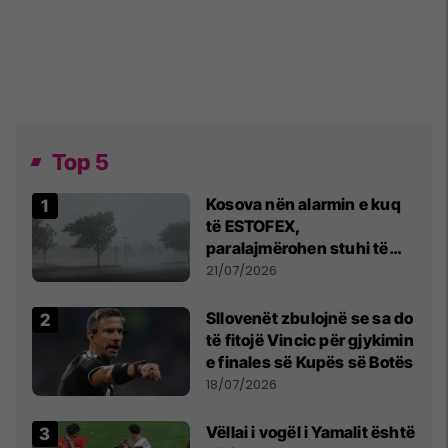
Top 5
Kosova nën alarmin e kuq
të ESTOFEX,
paralajmërohen stuhi të
fuqishme me breshër dhe
21/07/2026
erëra të forta
Sllovenët zbulojnë se sa do
të fitojë Vincic për gjykimin
e finales së Kupës së Botës
18/07/2026
Vëllai i vogël i Yamalit është