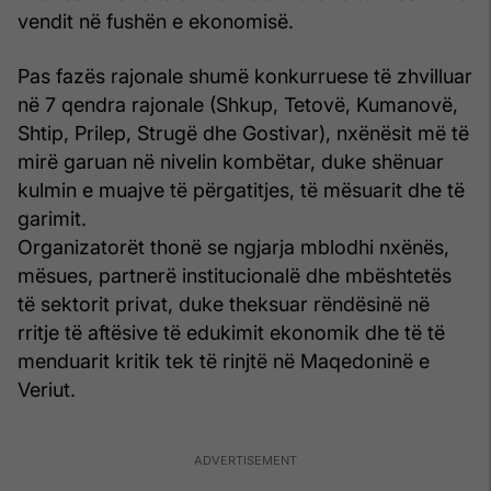
vendit në fushën e ekonomisë.
Pas fazës rajonale shumë konkurruese të zhvilluar
në 7 qendra rajonale (Shkup, Tetovë, Kumanovë,
Shtip, Prilep, Strugë dhe Gostivar), nxënësit më të
mirë garuan në nivelin kombëtar, duke shënuar
kulmin e muajve të përgatitjes, të mësuarit dhe të
garimit.
Organizatorët thonë se ngjarja mblodhi nxënës,
mësues, partnerë institucionalë dhe mbështetës
të sektorit privat, duke theksuar rëndësinë në
rritje të aftësive të edukimit ekonomik dhe të të
menduarit kritik tek të rinjtë në Maqedoninë e
Veriut.