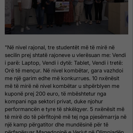
"Në nivel rajonal, tre studentët më të mirë në
secilin prej shtatë rajoneve u vlerësuan me: Vendi
i parë: Laptop, Vendi i dytë: Tablet, Vendi i tretë:
Orë të mençur. Në nivel kombëtar, gara vazhdoi
me një garim edhe më konkurrues. 10 nxënësit
më të mirë në nivel kombëtar u shpërblyen me
kuponë prej 200 euro, të mbështetur nga
kompani nga sektori privat, duke njohur
performancën e tyre të shkëlqyer. 5 nxënësit më
të mirë do të përfitojnë më tej nga pjesëmarrja në
një kamp përgatitor dhe mundësinë për të
përfaqësuar Maqedoninë e Veriut në Olimpiadën