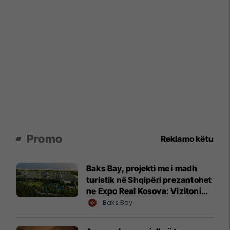
Promo
Reklamo këtu
Baks Bay, projekti me i madh
turistik në Shqipëri prezantohet
ne Expo Real Kosova: Vizitoni
shtandin dhe zbuloni
Baks Bay
mundësitë e investimit