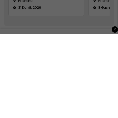
Prishtinë
Prishtinë
31 Korrik 2026
8 Gusht 20
×