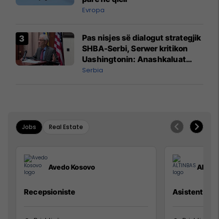
Evropa
Pas nisjes së dialogut strategjik
SHBA-Serbi, Serwer kritikon
Uashingtonin: Anashkaluat
Banjskën, sulmin ndaj KFOR-it
Serbia
dhe rrëmbimin e Policëve të
Kosovës
Jobs
Real Estate
Avedo Kosovo
ALTIN
Recepsioniste
Asistente e S