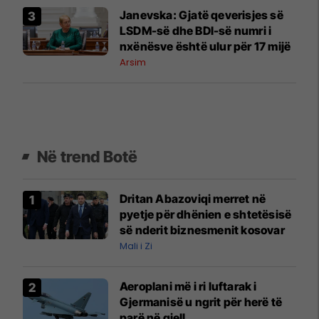
Janevska: Gjatë qeverisjes së
LSDM-së dhe BDI-së numri i
nxënësve është ulur për 17 mijë
Arsim
Në trend Botë
Dritan Abazoviqi merret në
pyetje për dhënien e shtetësisë
së nderit biznesmenit kosovar
Mali i Zi
Aeroplani më i ri luftarak i
Gjermanisë u ngrit për herë të
parë në qiell