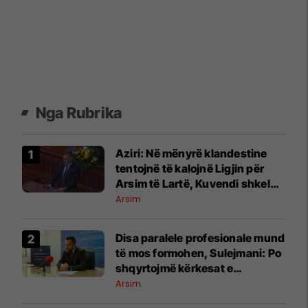
Nga Rubrika
Aziri: Në mënyrë klandestine
tentojnë të kalojnë Ligjin për
Arsim të Lartë, Kuvendi shkel
rregulloren
Arsim
Disa paralele profesionale mund
të mos formohen, Sulejmani: Po
shqyrtojmë kërkesat e
shkollave
Arsim