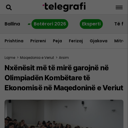
Ballina
Botërori 2026
Eksperti
Të fu
Prishtina
Prizreni
Peja
Ferizaj
Gjakova
Mitrov
Lajme
>
Maqedonia e Veriut
>
Arsim
Nxënësit më të mirë garojnë në
Olimpiadën Kombëtare të
Ekonomisë në Maqedoninë e Veriut