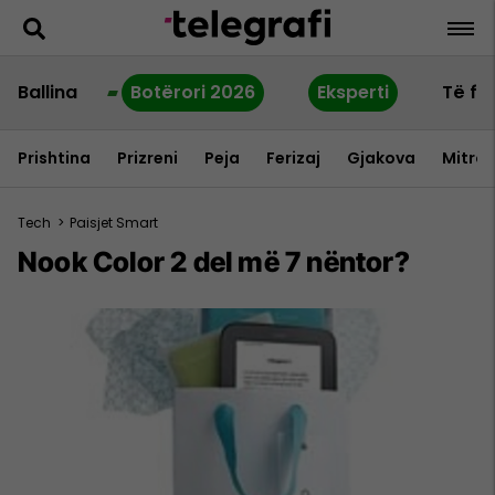
Ballina
Botërori 2026
Eksperti
Të fu
Prishtina
Prizreni
Peja
Ferizaj
Gjakova
Mitrov
Tech
>
Paisjet Smart
Nook Color 2 del më 7 nëntor?