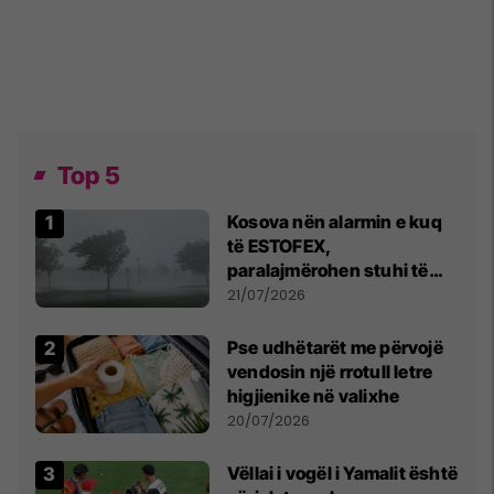
Top 5
Kosova nën alarmin e kuq
të ESTOFEX,
paralajmërohen stuhi të
fuqishme me breshër dhe
21/07/2026
erëra të forta
Pse udhëtarët me përvojë
vendosin një rrotull letre
higjienike në valixhe
20/07/2026
Vëllai i vogël i Yamalit është