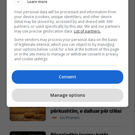
Learn more
Your personal data will be processed and information from
your device (cookies, unique identifiers, and other device
data) may be stored by, accessed by and shared with 369
partners, or used specifically by this site. We and our partners
may use precise geolocation data.
List of partners.
Some vendors may process your personal data on the basis
of legitimate interest, which you can object to by managing
your options below. Look for a link at the bottom of this page
or in the site menu to manage or withdraw consent in privacy
and cookie settings.
Consent
Promo
Reklamo këtu
Manage options
Sempre nga Liri – e krijuar me
përkushtim, e dalluar për cilësi
Liri Prizren
Përzgjedhja javore: katër