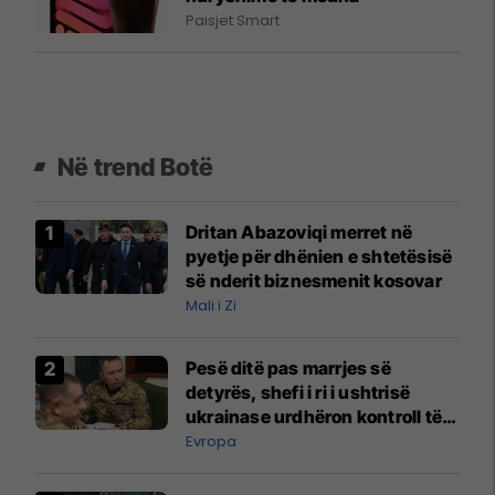
Paisjet Smart
Në trend Botë
Dritan Abazoviqi merret në
pyetje për dhënien e shtetësisë
së nderit biznesmenit kosovar
Mali i Zi
Pesë ditë pas marrjes së
detyrës, shefi i ri i ushtrisë
ukrainase urdhëron kontroll të
madh
Evropa