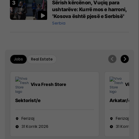
Sërish kërcënon, Vuçiq para
ushtarëve: Kurrë mos e harroni,
'Kosova është pjesë e Serbisë'
Serbia
Jobs
Real Estate
Viva Fresh Store
Viva F
Sektorist/e
Arkatar/e
Ferizaj
Ferizaj
31 Korrik 2026
31 Korrik 20