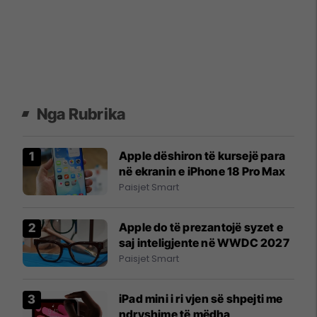
Nga Rubrika
Apple dëshiron të kursejë para
në ekranin e iPhone 18 Pro Max
Paisjet Smart
Apple do të prezantojë syzet e
saj inteligjente në WWDC 2027
Paisjet Smart
iPad mini i ri vjen së shpejti me
ndryshime të mëdha