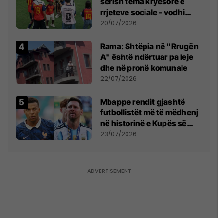
sërish tema kryesore e
rrjeteve sociale - vodhi
vëmendjen pas finales së
20/07/2026
Kupës së Botës
Rama: Shtëpia në "Rrugën
A" është ndërtuar pa leje
dhe në pronë komunale
22/07/2026
Mbappe rendit gjashtë
futbollistët më të mëdhenj
në historinë e Kupës së
Botës, Messi mbetet i dyti
23/07/2026