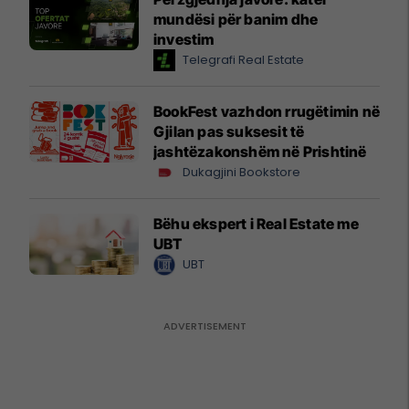
mundësi për banim dhe
investim
Telegrafi Real Estate
BookFest vazhdon rrugëtimin në
Gjilan pas suksesit të
jashtëzakonshëm në Prishtinë
Dukagjini Bookstore
Bëhu ekspert i Real Estate me
UBT
UBT