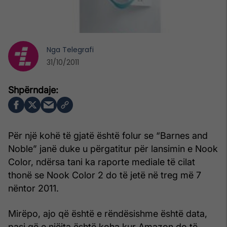
Nga
Telegrafi
31/10/2011
Për një kohë të gjatë është folur se “Barnes and
Noble” janë duke u përgatitur për lansimin e Nook
Color, ndërsa tani ka raporte mediale të cilat
thonë se Nook Color 2 do të jetë në treg më 7
nëntor 2011.
Mirëpo, ajo që është e rëndësishme është data,
pasi që e njëjta është koha kur Amazon do të