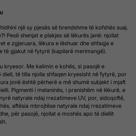
ku
, hidhini një sy pjesës së brendshme të kofshës suaj.
?! Pesë shenjat e plakjes së lëkurës janë: njollat
ret e zgjeruara, lëkura e lëshuar dhe shfaqja e
 të gjakut në fytyrë (kapilarë merimangë).
ku kryesor. Me kalimin e kohës, si pasojë e
iell, të tilla njolla shfaqen kryesisht në fytyrë, por
ura jonë është përherë e më shumë subjekt i mjaft
lli. Pigmenti i melaninës, i pranishëm në lëkurë, e
yrë natyrale ndaj rrezatimeve UV, por, sidoqoftë,
hës, aftësia mbrojtëse natyrale ndaj rrezatimeve
he, për pasojë, njollat e moshës apo të diellit
sh.