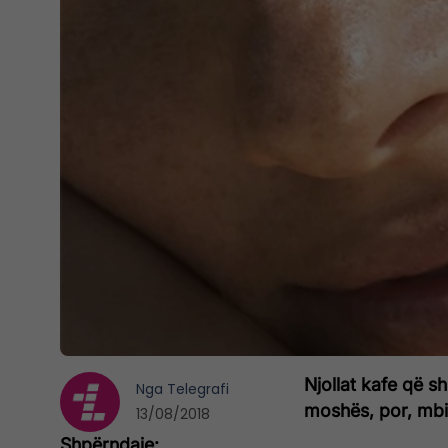
Njollat kafe që sh
Nga
Telegrafi
moshës, por, mbi 
13/08/2018