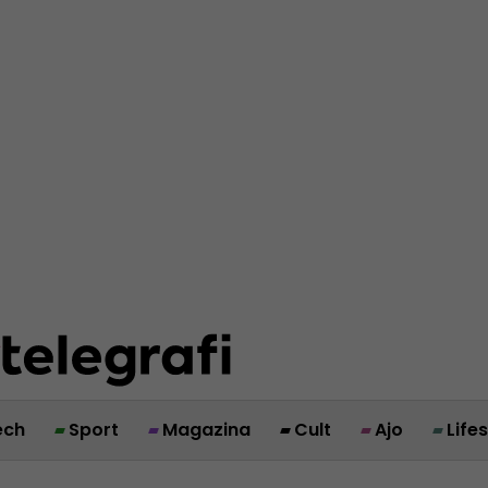
ech
Sport
Magazina
Cult
Ajo
Life