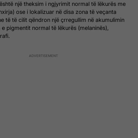
shtë një theksim i ngjyrimit normal të lëkurës me
nxirja) ose i lokalizuar në disa zona të veçanta
jine të të cilit qëndron një çrregullim në akumulimin
e pigmentit normal të lëkurës (melaninës),
afi.