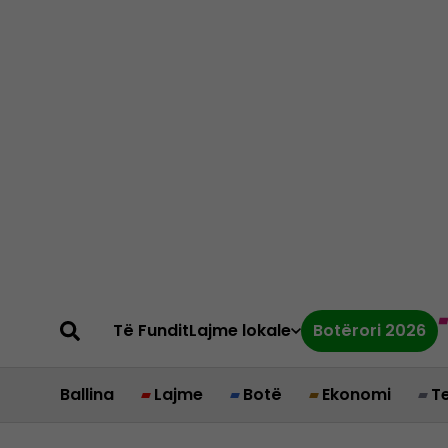
Të Fundit
Lajme lokale
Botërori 2026
Ballina
Lajme
Botë
Ekonomi
T