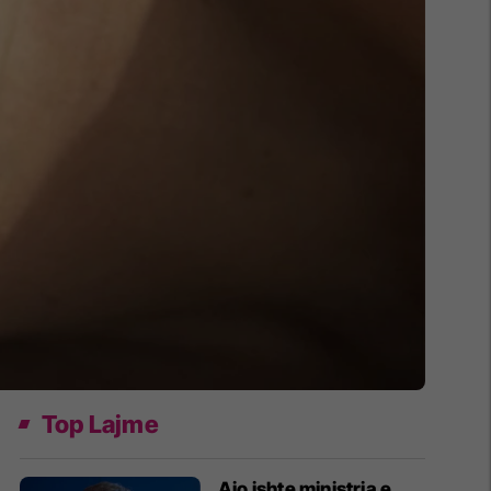
Top Lajme
Ajo ishte ministrja e