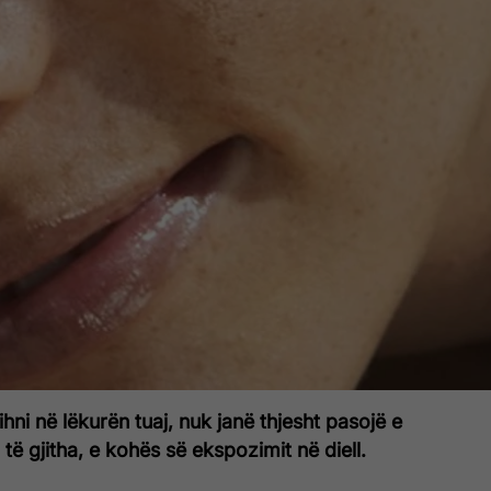
ihni në lëkurën tuaj, nuk janë thjesht pasojë e
të gjitha, e kohës së ekspozimit në diell.