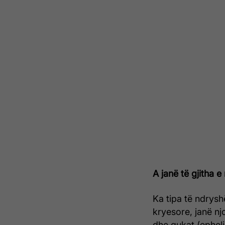
A janë të gjitha e 
Ka tipa të ndrysh
kryesore, janë njo
dhe qukat (ephel