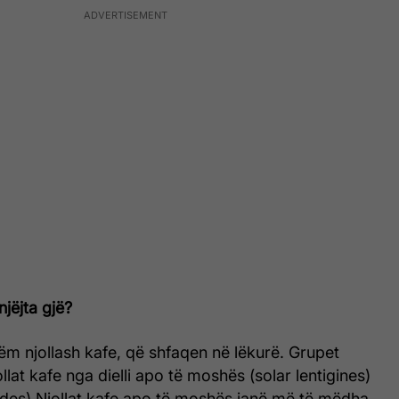
njëjta gjë?
ëm njollash kafe, që shfaqen në lëkurë. Grupet
llat kafe nga dielli apo të moshës (solar lentigines)
ides).Njollat kafe apo të moshës janë më të mëdha,