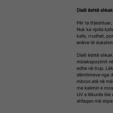
Dielli është shka
Për ta thjeshtuar
Nuk ka njolla kafe
kafe, rrudhat, po
enëve të dukshme
Dielli është shka
mbiekspozimit në d
edhe në trup. Lëk
dëmtimeve nga die
mbron atë në mën
me kalimin e mos
UV e lëkurës bie d
shfaqen më shpe