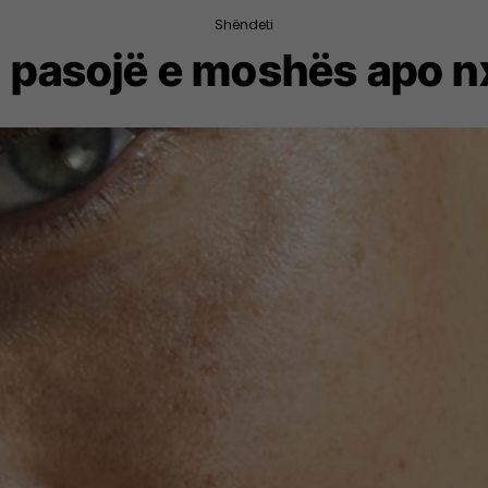
Shëndeti
, pasojë e moshës apo nx