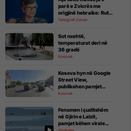
parë e Zvicrës me
origjinë hebraike: Ruth
Dreifuss kritikon
Telegrafi Zvicer
ashpër krimet e luftës
të Izraelit në Gazë
Sot nxehtë,
temperaturat deri në
36 gradë
Kosovë
Kosova hyn në Google
Street View,
publikohen pamjet
360-gradëshe
Kosovë
Fenomen i çuditshëm
në Gjirin e Lalzit,
pamjet bëhen virale
(Video)
Shqipëri