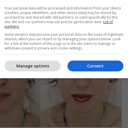
nën, e cila më pas transportohet drejt qelizave më
Your personal data will be processed and information from your device
(cookies, unique identifiers, and other device data) may be stored by,
ëkurës (keratinocitet), duke i dhënë ngjyrën asaj, si
accessed by and shared with 369 partners, or used specifically by this
in foto mbrojtës ndaj rrezatim it diellor.
site. We and our partners may use precise geolocation data.
List of
partners.
Some vendors may process your personal data on the basis of legitimate
interest, which you can object to by managing your options below. Look
for a link at the bottom of this page or in the site menu to manage or
withdraw consent in privacy and cookie settings.
Manage options
Consent