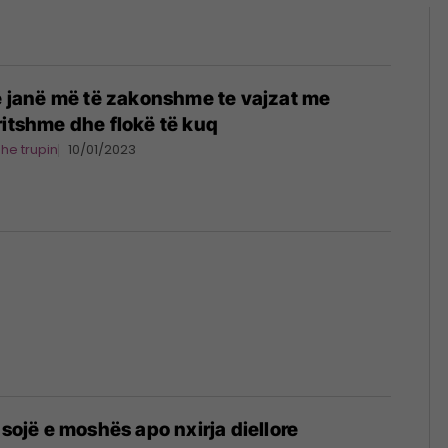
rë janë më të zakonshme te vajzat me
ritshme dhe flokë të kuq
dhe trupin
10/01/2023
asojë e moshës apo nxirja diellore