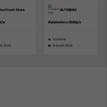
iva Fresh Store
ALTINBAS
t/e
Asistente e Shitjes
j
Prishtinë
rik 2026
8 Gusht 2026