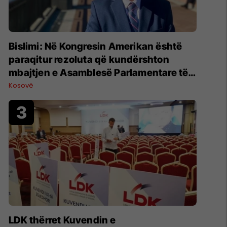
Bislimi: Në Kongresin Amerikan është
paraqitur rezoluta që kundërshton
mbajtjen e Asamblesë Parlamentare të
OSBE-së në Beograd
Kosovë
LDK thërret Kuvendin e