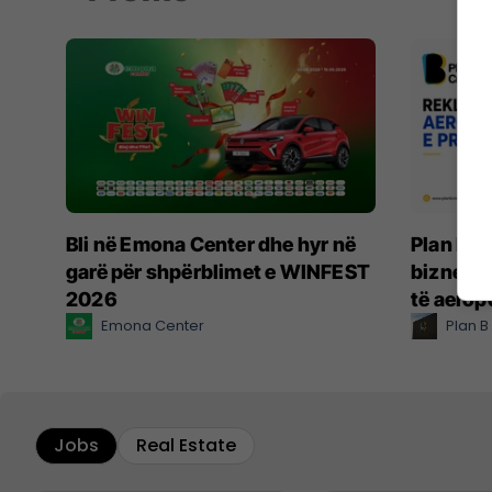
Bli në Emona Center dhe hyr në
Plan B C
garë për shpërblimet e WINFEST
biznesin
2026
të aerop
Emona Center
Plan B
Jobs
Real Estate