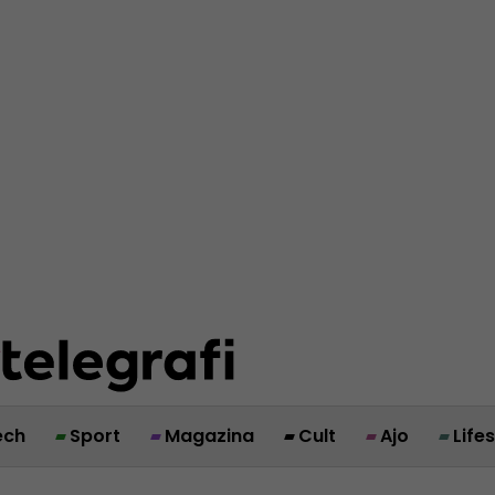
ech
Sport
Magazina
Cult
Ajo
Life