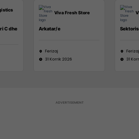
istics
Viva Fresh Store
V
ri C dhe
Arkatar/e
Sektoris
Ferizaj
Feriza
31 Korrik 2026
31 Kor