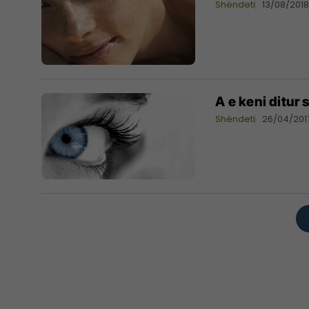
Shëndeti
13/08/201
A e keni ditur 
Shëndeti
26/04/201