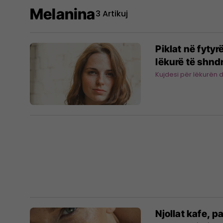
Melanina
3 Artikuj
Piklat në fyty
lëkurë të shnd
Kujdesi për lëkurën 
Njollat kafe, p