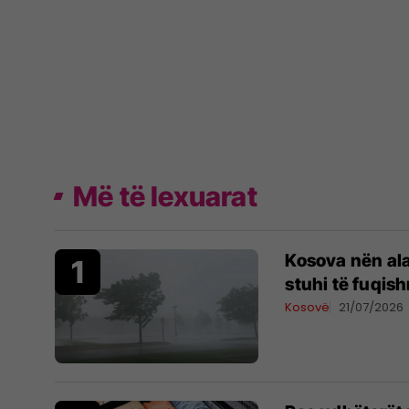
Më të lexuarat
Kosova nën al
stuhi të fuqis
Kosovë
21/07/2026