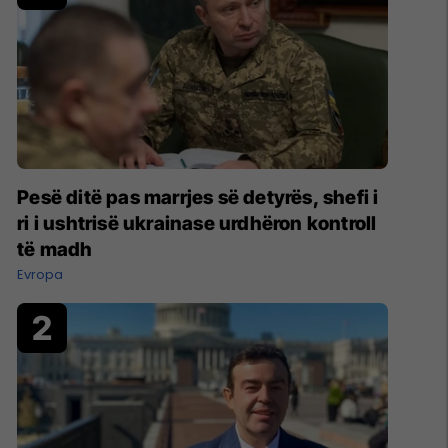
Pesë ditë pas marrjes së detyrës, shefi i
ri i ushtrisë ukrainase urdhëron kontroll
të madh
Evropa