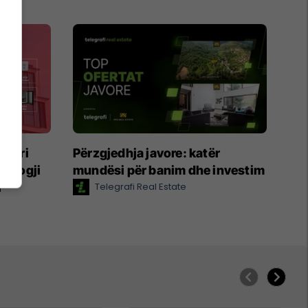
tneri
Përzgjedhja javore: katër
nologji
mundësi për banim dhe investim
i
Telegrafi Real Estate