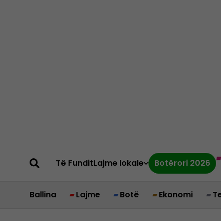
Të Fundit
Lajme lokale
Botërori 2026
Ballina
Lajme
Botë
Ekonomi
T