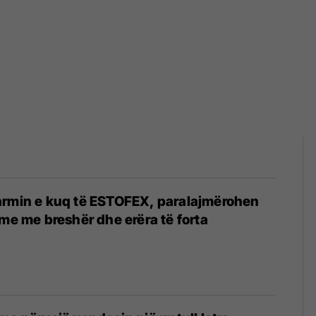
armin e kuq të ESTOFEX, paralajmërohen
hme me breshër dhe erëra të forta