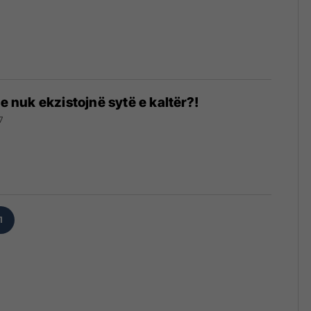
8
se nuk ekzistojnë sytë e kaltër?!
7
1