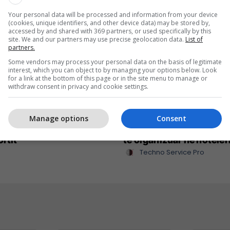
Your personal data will be processed and information from your device
(cookies, unique identifiers, and other device data) may be stored by,
accessed by and shared with 369 partners, or used specifically by this
site. We and our partners may use precise geolocation data.
List of
partners.
Some vendors may process your personal data on the basis of legitimate
interest, which you can object to by managing your options below. Look
for a link at the bottom of this page or in the site menu to manage or
withdraw consent in privacy and cookie settings.
reative e vendos
Techno Service Pro – par
Manage options
Consent
 tuaj në ekranet digjitale
juaj i besueshëm për tek
ortit
të organizuar në hoteler
Techno Service Pro