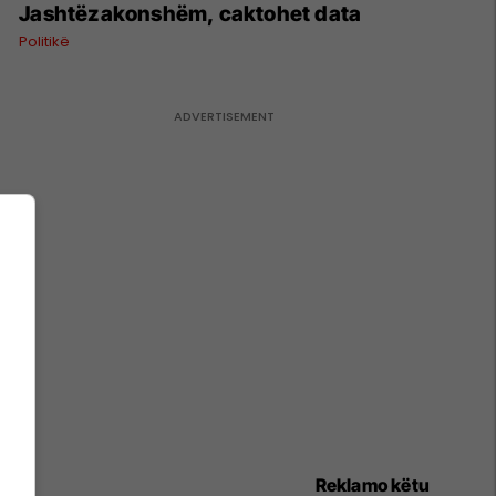
Jashtëzakonshëm, caktohet data
Politikë
Reklamo këtu