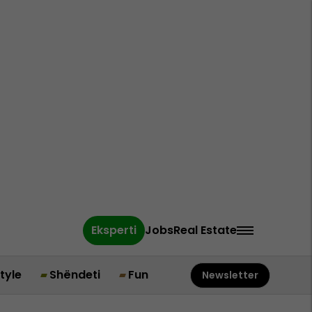
Eksperti
Jobs
Real Estate
style
Shëndeti
Fun
Newsletter