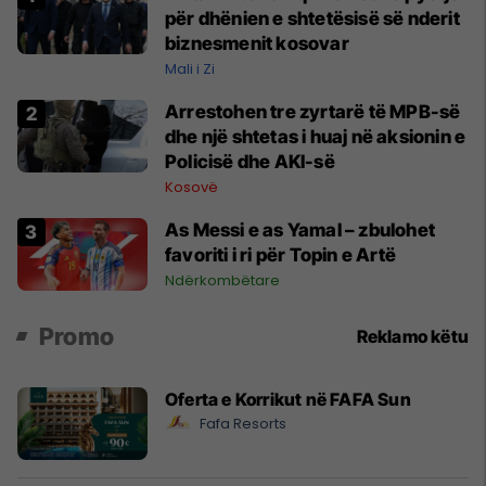
për dhënien e shtetësisë së nderit
biznesmenit kosovar
Mali i Zi
Arrestohen tre zyrtarë të MPB-së
dhe një shtetas i huaj në aksionin e
Policisë dhe AKI-së
Kosovë
As Messi e as Yamal – zbulohet
favoriti i ri për Topin e Artë
Ndërkombëtare
Promo
Reklamo këtu
Oferta e Korrikut në FAFA Sun
Fafa Resorts