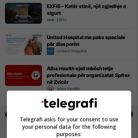
EXFIS – Katër stinë, një zgjedhje e
sigurt
EXFIS
United Hospital me pako speciale
për diasporën
United Hospital
Alba Health sjell mbështetje
profesionale për organizatat Spitex
në Zvicër
Alba Health
Jobs
Real Estate
Telegrafi asks for your consent to use
your personal data for the following
purposes: