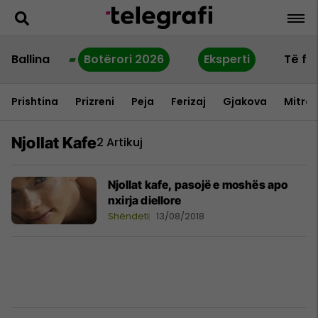
Ballina
Botërori 2026
Eksperti
Të fu
Prishtina
Prizreni
Peja
Ferizaj
Gjakova
Mitrov
Njollat Kafe
2 Artikuj
Njollat kafe, pasojë e moshës apo
nxirja diellore
Shëndeti
13/08/2018