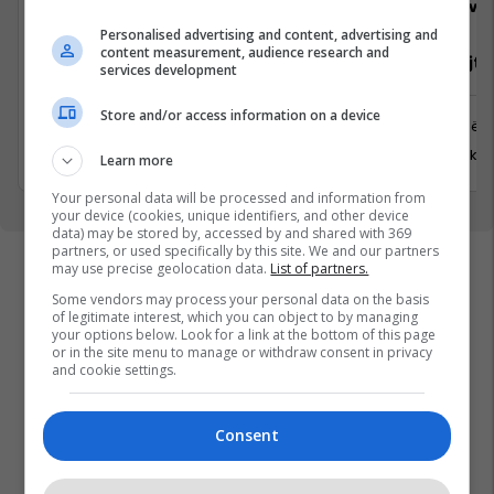
Viva Fresh Store
Viva 
Personalised advertising and content, advertising and
content measurement, audience research and
Pranues Malli
Mirëmbajtë
services development
Store and/or access information on a device
Kamenicë
Prishtinë
31 Korrik 2026
31 Korrik 
Learn more
Your personal data will be processed and information from
your device (cookies, unique identifiers, and other device
data) may be stored by, accessed by and shared with 369
partners, or used specifically by this site. We and our partners
may use precise geolocation data.
List of partners.
Some vendors may process your personal data on the basis
of legitimate interest, which you can object to by managing
your options below. Look for a link at the bottom of this page
or in the site menu to manage or withdraw consent in privacy
and cookie settings.
Consent