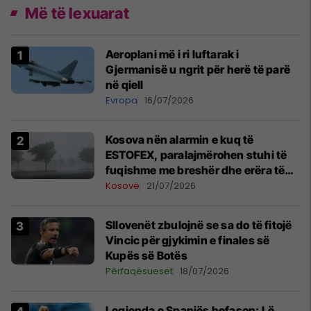
Më të lexuarat
Aeroplani më i ri luftarak i
Gjermanisë u ngrit për herë të parë
në qiell
Evropa
16/07/2026
Kosova nën alarmin e kuq të
ESTOFEX, paralajmërohen stuhi të
fuqishme me breshër dhe erëra të
forta
Kosovë
21/07/2026
Sllovenët zbulojnë se sa do të fitojë
Vincic për gjykimin e finales së
Kupës së Botës
Përfaqësueset
18/07/2026
Legjenda e Spanjës befason: Lë