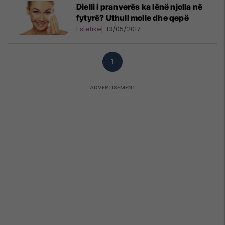
Dielli i pranverës ka lënë njolla në
fytyrë? Uthull molle dhe qepë
Estetikë
13/05/2017
1