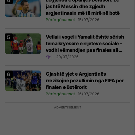
jashtë Messin dhe zgjedh
argjentinasin më të mirë në botë
Përfaqësueset
15/07/2026
Vëllai i vogël i Yamalit është sërish
tema kryesore e rrjeteve sociale -
vodhi vëmendjen pas finales së
Kupës së Botës
Yjet
20/07/2026
Gjashtë yjet e Argjentinës
rrezikojnë pezullimin nga FIFA për
finalen e Botërorit
Përfaqësueset
16/07/2026