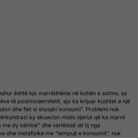
shur është kjo marrëdhënie në kohën e sotme, sa
ëve të postmodernitetit, ajo ka krijuar kushtet e një
don dhe flet si shoqëri konsumi”. Problemi nuk
 Përkundrazi ky ekuacion midis njeriut që ka marrë
s me dy këmbë” dhe vartësisë së tij nga
ike dhe metafizike me “tempujt e konsumit”, nuk