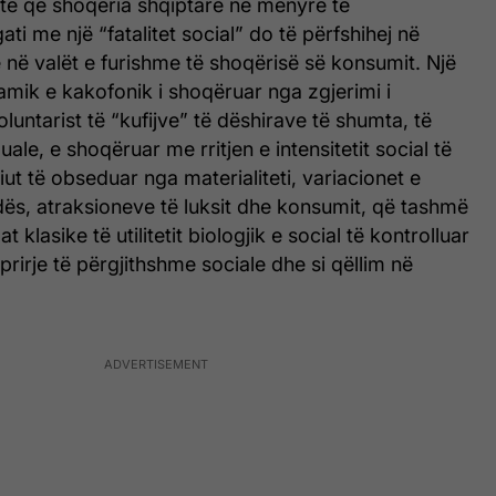
nte që shoqëria shqiptare në mënyrë të
 me një “fatalitet social” do të përfshihej në
në valët e furishme të shoqërisë së konsumit. Një
inamik e kakofonik i shoqëruar nga zgjerimi i
luntarist të “kufijve” të dëshirave të shumta, të
ale, e shoqëruar me rritjen e intensitetit social të
iut të obseduar nga materialiteti, variacionet e
s, atraksioneve të luksit dhe konsumit, që tashmë
 klasike të utilitetit biologjik e social të kontrolluar
prirje të përgjithshme sociale dhe si qëllim në