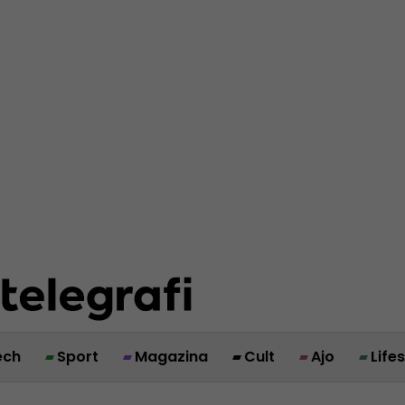
ech
Sport
Magazina
Cult
Ajo
Life