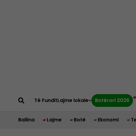
Të Fundit
Lajme lokale
Botërori 2026
Ballina
Lajme
Botë
Ekonomi
T