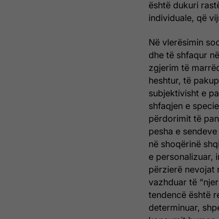
është dukuri rast
individuale, që v
Në vlerësimin soc
dhe të shfaqur në
zgjerim të marrëd
heshtur, të pakup
subjektivisht e p
shfaqjen e specie
përdorimit të pan
pesha e sendeve t
në shoqërinë shqi
e personalizuar, 
përzierë nevojat 
vazhduar të “njer
tendencë është re
determinuar, shpe