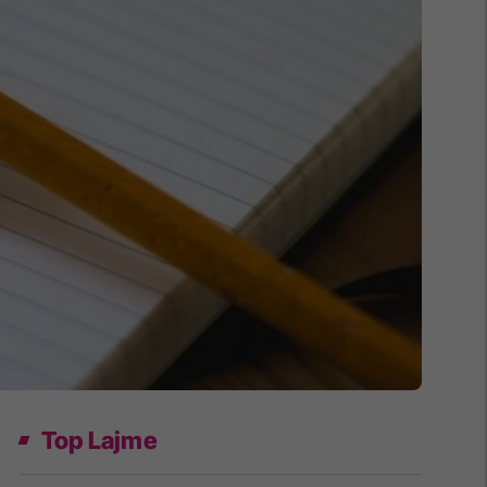
Top Lajme