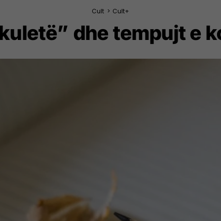
Cult
>
Cult+
 kuletë” dhe tempujt e 