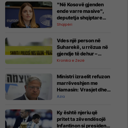
"Në Kosovë gjenden
ende varre masive",
deputetja shqiptare
kundërshton
Shqipëri
konsullatën serbe në
Shkodër: Të dielën
Vdes një person në
protestë
Suharekë, u rrëzua në
gjendje të dehur –
hetohet rasti
Kronika e Zezë
Ministri izraelit refuzon
marrëveshjen me
Hamasin: Vrasjet dhe
shpërngulja e
Azia
palestinezëve duhet të
vazhdojnë
Ky është njeriu që
pritet ta zëvendësojë
Infantinon si president i