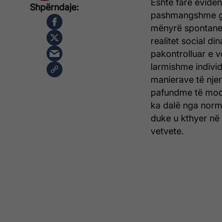
Është fare evide
pashmangshme gati
mënyrë spontane 
realitet social d
pakontrolluar e vo
larmishme individu
manierave të njer
pafundme të modë
ka dalë nga normat
duke u kthyer në 
vetvete.