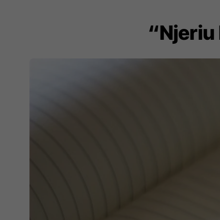
“Njeriu