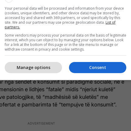
e, aq shumë të përhapur dhe empirikisht të
Your personal data will be processed and information from your device
(cookies, unique identifiers, and other device data) may be stored by,
ësisë të njeriut konsumistik nga sendet e
accessed by and shared with 369 partners, or used specifically by this
site. We and our partners may use precise geolocation data.
List of
partners.
Some vendors may process your personal data on the basis of legitimate
al i panjohur në shoqërinë e dikurshme shqiptare
interest, which you can object to by managing your options below. Look
are, egalitariste dhe e zhytur në “kënetën” e
for a link at the bottom of this page or in the site menu to manage or
withdraw consent in privacy and cookie settings.
fërisë dhe konsumit të determinuar e të racionuar.
te të reja socialekonomike kur ka një reduktim të
si qenie sociale, në favor të qytetarit të kapluar nga
Manage options
Consent
ënyrë metaforike, mund të themi se kemi një
ar nga sendet e konsumit si paradigmë sociale, në e
mensionin e lidhjes “fatale” midis “njeriut kuletë”
e patologjike, të “madhësisë së kuletës” me
ofertat e pambarimta të “tempujve të konsumit”.