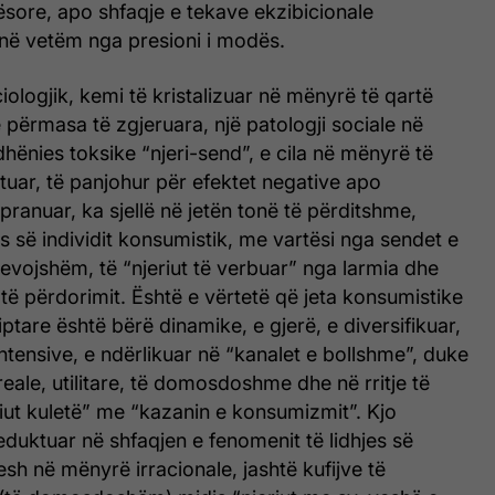
ësore, apo shfaqje e tekave ekzibicionale
ijnë vetëm nga presioni i modës.
iologjik, kemi të kristalizuar në mënyrë të qartë
 përmasa të zgjeruara, një patologji sociale në
hënies toksike “njeri-send”, e cila në mënyrë të
tuar, të panjohur për efektet negative apo
apranuar, ka sjellë në jetën tonë të përditshme,
s së individit konsumistik, me vartësi nga sendet e
evojshëm, të “njeriut të verbuar” nga larmia dhe
ë përdorimit. Është e vërtetë që jeta konsumistike
ptare është bërë dinamike, e gjerë, e diversifikuar,
intensive, e ndërlikuar në “kanalet e bollshme”, duke
reale, utilitare, të domosdoshme dhe në rritje të
iut kuletë” me “kazanin e konsumizmit”. Kjo
duktuar në shfaqjen e fenomenit të lidhjes së
sh në mënyrë irracionale, jashtë kufijve të