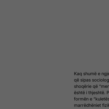
Kaq shumë e ngje
që sipas sociolog
shoqërie që “men
është i thjeshtë.
formën e “kuletë
marrëdhëniet fiz