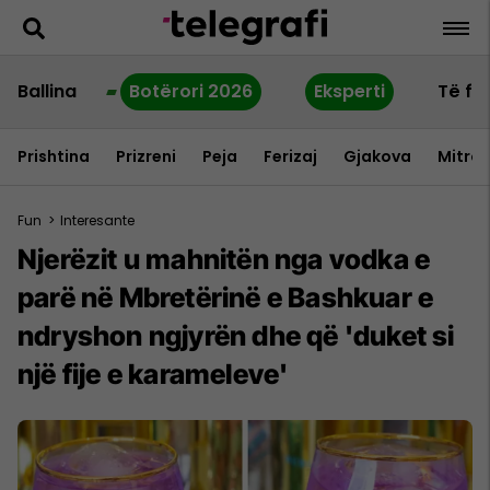
Ballina
Botërori 2026
Eksperti
Të fu
Prishtina
Prizreni
Peja
Ferizaj
Gjakova
Mitrov
Fun
>
Interesante
Njerëzit u mahnitën nga vodka e
parë në Mbretërinë e Bashkuar e
ndryshon ngjyrën dhe që 'duket si
një fije e karameleve'