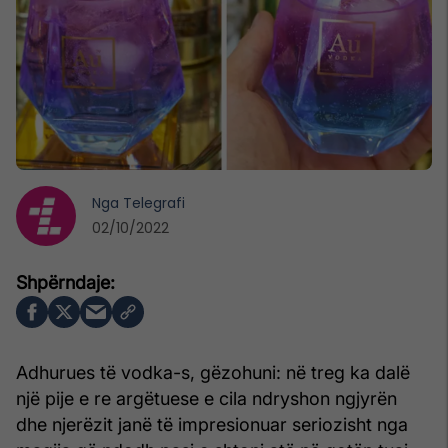
Nga
Telegrafi
02/10/2022
Adhurues të vodka-s, gëzohuni: në treg ka dalë
një pije e re argëtuese e cila ndryshon ngjyrën
dhe njerëzit janë të impresionuar seriozisht nga