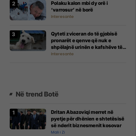
Polaku kalon mbi dy orë i
‘varrosur’ në borë
Interesante
Qyteti zviceran do të gjobisë
pronarët e qenve që nuk e
shpëlajnë urinën e kafshëve të
tyre
Interesante
Në trend Botë
Dritan Abazoviqi merret në
pyetje për dhënien e shtetësisë
së nderit biznesmenit kosovar
Mali i Zi