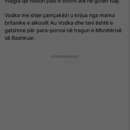
magjia që ndodh pasi e shtoni atë në gotën tuaj.
Vodka me shije çamçakëzi u krijua nga marka
britanike e alkoolit Au Vodka dhe tani është e
gatshme për para-porosi në tregun e Mbretërisë
së Bashkuar.