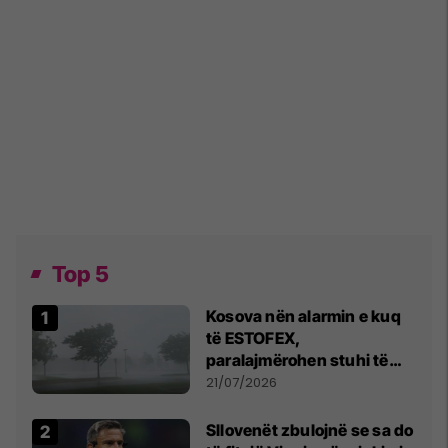
Top 5
Kosova nën alarmin e kuq
të ESTOFEX,
paralajmërohen stuhi të
fuqishme me breshër dhe
21/07/2026
erëra të forta
Sllovenët zbulojnë se sa do