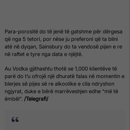
Para-porositë do të jenë të gatshme për dërgesa
që nga 5 tetori, por nëse ju preferoni që ta blini
atë në dyqan, Sainsbury do ta vendosë pijen e re
në raftet e tyre nga data e njëjtë.
Au Vodka gjithashtu thotë se 1,000 klientëve të
parë do t’u ofrojë një dhuratë falas në momentin e
blerjes së pijes së re alkoolike e cila ndryshon
ngjyrat, duke e bërë marrëveshjen edhe “më të
ëmbël”.
/Telegrafi/