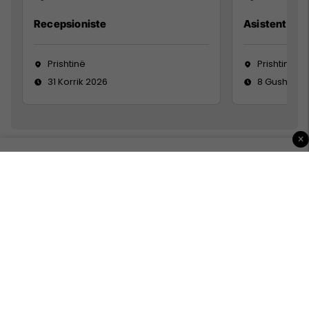
Recepsioniste
Asistente e S
Prishtinë
Prishtinë
31 Korrik 2026
8 Gusht 20
×