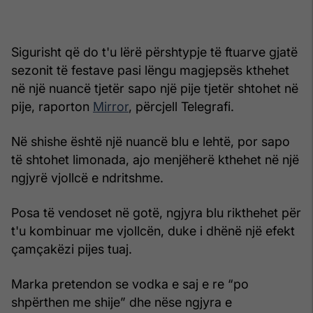
Sigurisht që do t'u lërë përshtypje të ftuarve gjatë
sezonit të festave pasi lëngu magjepsës kthehet
në një nuancë tjetër sapo një pije tjetër shtohet në
pije, raporton
Mirror
, përcjell Telegrafi.
Në shishe është një nuancë blu e lehtë, por sapo
të shtohet limonada, ajo menjëherë kthehet në një
ngjyrë vjollcë e ndritshme.
Posa të vendoset në gotë, ngjyra blu rikthehet për
t'u kombinuar me vjollcën, duke i dhënë një efekt
çamçakëzi pijes tuaj.
Marka pretendon se vodka e saj e re “po
shpërthen me shije” dhe nëse ngjyra e