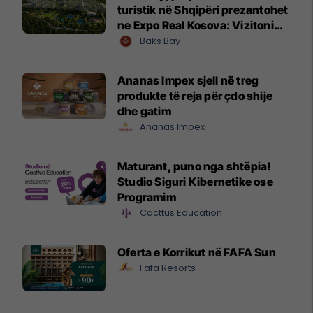
turistik në Shqipëri prezantohet
ne Expo Real Kosova: Vizitoni
shtandin dhe zbuloni
Baks Bay
mundësitë e investimit
Ananas Impex sjell në treg
produkte të reja për çdo shije
dhe gatim
Ananas Impex
Maturant, puno nga shtëpia!
Studio Siguri Kibernetike ose
Programim
Cacttus Education
Oferta e Korrikut në FAFA Sun
Fafa Resorts