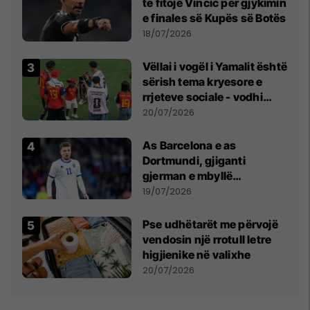
të fitojë Vincic për gjykimin
e finales së Kupës së Botës
18/07/2026
Vëllai i vogël i Yamalit është
sërish tema kryesore e
rrjeteve sociale - vodhi
vëmendjen pas finales së
20/07/2026
Kupës së Botës
As Barcelona e as
Dortmundi, gjiganti
gjerman e mbyllë
marrëveshjen për Fisnik
19/07/2026
Asllanin
Pse udhëtarët me përvojë
vendosin një rrotull letre
higjienike në valixhe
20/07/2026