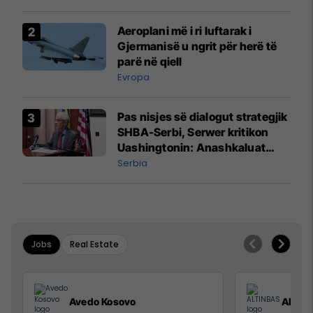
Aeroplani më i ri luftarak i
Gjermanisë u ngrit për herë të
parë në qiell
Evropa
Pas nisjes së dialogut strategjik
SHBA-Serbi, Serwer kritikon
Uashingtonin: Anashkaluat
Banjskën, sulmin ndaj KFOR-it
Serbia
dhe rrëmbimin e Policëve të
Kosovës
Jobs
Real Estate
Avedo Kosovo
ALTIN