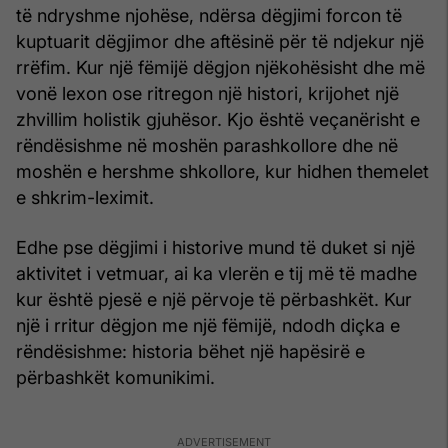
të ndryshme njohëse, ndërsa dëgjimi forcon të
kuptuarit dëgjimor dhe aftësinë për të ndjekur një
rrëfim. Kur një fëmijë dëgjon njëkohësisht dhe më
vonë lexon ose ritregon një histori, krijohet një
zhvillim holistik gjuhësor. Kjo është veçanërisht e
rëndësishme në moshën parashkollore dhe në
moshën e hershme shkollore, kur hidhen themelet
e shkrim-leximit.
Edhe pse dëgjimi i historive mund të duket si një
aktivitet i vetmuar, ai ka vlerën e tij më të madhe
kur është pjesë e një përvoje të përbashkët. Kur
një i rritur dëgjon me një fëmijë, ndodh diçka e
rëndësishme: historia bëhet një hapësirë e
përbashkët komunikimi.