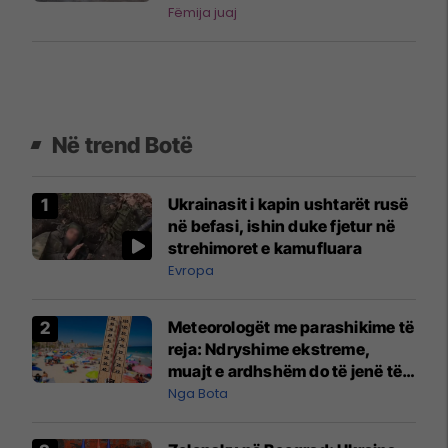
Fëmija juaj
Në trend Botë
Ukrainasit i kapin ushtarët rusë
në befasi, ishin duke fjetur në
strehimoret e kamufluara
Evropa
Meteorologët me parashikime të
reja: Ndryshime ekstreme,
muajt e ardhshëm do të jenë të
pazakontë
Nga Bota