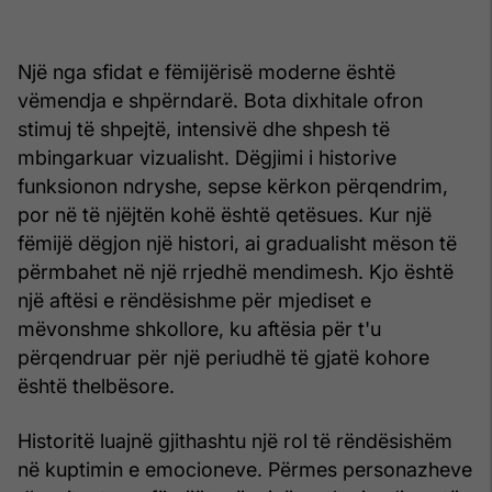
Një nga sfidat e fëmijërisë moderne është
vëmendja e shpërndarë. Bota dixhitale ofron
stimuj të shpejtë, intensivë dhe shpesh të
mbingarkuar vizualisht. Dëgjimi i historive
funksionon ndryshe, sepse kërkon përqendrim,
por në të njëjtën kohë është qetësues. Kur një
fëmijë dëgjon një histori, ai gradualisht mëson të
përmbahet në një rrjedhë mendimesh. Kjo është
një aftësi e rëndësishme për mjediset e
mëvonshme shkollore, ku aftësia për t'u
përqendruar për një periudhë të gjatë kohore
është thelbësore.
Historitë luajnë gjithashtu një rol të rëndësishëm
në kuptimin e emocioneve. Përmes personazheve