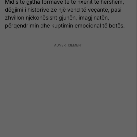
Midis të gjitha formave të të nxënit të hershëm,
dëgjimi i historive zë një vend të veçantë, pasi
zhvillon njëkohësisht gjuhën, imagjinatën,
përqendrimin dhe kuptimin emocional të botës.