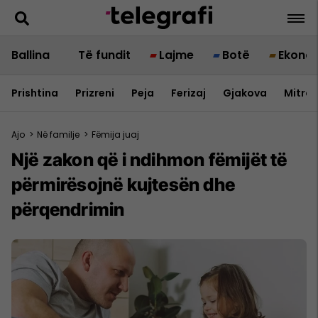
Ballina
Të fundit
Lajme
Botë
Ekono
Prishtina
Prizreni
Peja
Ferizaj
Gjakova
Mitrov
Ajo
>
Në familje
>
Fëmija juaj
Një zakon që i ndihmon fëmijët të
përmirësojnë kujtesën dhe
përqendrimin