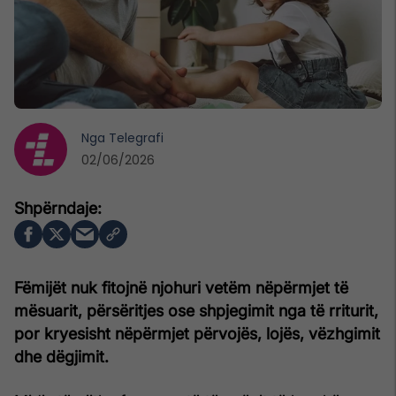
Nga
Telegrafi
02/06/2026
Fëmijët nuk fitojnë njohuri vetëm nëpërmjet të
mësuarit, përsëritjes ose shpjegimit nga të rriturit,
por kryesisht nëpërmjet përvojës, lojës, vëzhgimit
dhe dëgjimit.