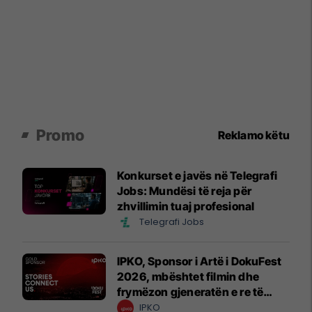
Promo
Reklamo këtu
Konkurset e javës në Telegrafi
Jobs: Mundësi të reja për
zhvillimin tuaj profesional
Telegrafi Jobs
IPKO, Sponsor i Artë i DokuFest
2026, mbështet filmin dhe
frymëzon gjeneratën e re të
krijuesve
IPKO