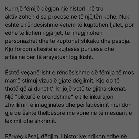
Kur një fëmijë dëgjon një histori, në tru
aktivizohen disa procese në të njëjtën kohë. Nuk
është e rëndësishme vetëm të kuptohen fjalët, por
edhe të lidhen ngjarjet, të imagjinohen
personazhet dhe të kuptohet shkaku dhe pasoja.
Kjo forcon aftësitë e kujtesës punuese dhe
aftësinë për të arsyetuar logjikisht.
Është veçanërisht e rëndësishme që fëmija të mos
marrë stimuj vizualë gjatë dëgjimit. Kjo do të
thotë që ai duhet t'i krijojë vetë të gjitha skenat.
Një "pikturë e brendshme" e tillë inkurajon
zhvillimin e imagjinatës dhe përfaqësimit mendor,
gjë që është thelbësore më vonë në të mësuarit e
leximit dhe shkrimit.
Përveç kësaj, dëgjimi i historive ndikon edhe në