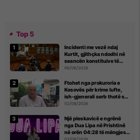
Top 5
Incidenti me vezë ndaj
Kurtit, gjithçka ndodhi në
seancën konstituive të
Kuvendit
06/08/2026
Ftohet nga prokuroria e
Kosovës për krime lufte,
ish-gjenerali serb thotë se
dikush e tradhtoi në
02/08/2026
Beograd
Një pleskavicë e ngrënë
nga Dua Lipa në Prishtinë
në orën 04:28 të mëngjesit
- dhe bota digjitale serbe
03/08/2026