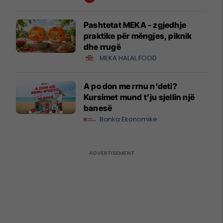
Pashtetat MEKA - zgjedhje
praktike për mëngjes, piknik
dhe rrugë
MEKA HALAL FOOD
A po don me rrnu n’deti?
Kursimet mund t’ju sjellin një
banesë
Banka Ekonomike