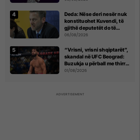
shpall gjendjen e luftës
Deda: Nëse deri nesër nuk
konstituohet Kuvendi, të
gjithë deputetët do të
bëjnë shkelje të rëndë
06/08/2026
kushtetuese
“Vrisni, vrisni shqiptarët”,
skandal në UFC Beograd:
Buzukja u përball me thirrje
anti-shqiptare nga
01/08/2026
tribunat