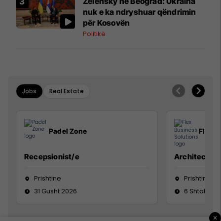
Zelensky në Beograd: Ukraina
nuk e ka ndryshuar qëndrimin
për Kosovën
Politikë
Jobs
Real Estate
Padel Zone
Flex B
Recepsionist/e
Architect
Prishtine
Prishtinë
31 Gusht 2026
6 Shtator 2
×