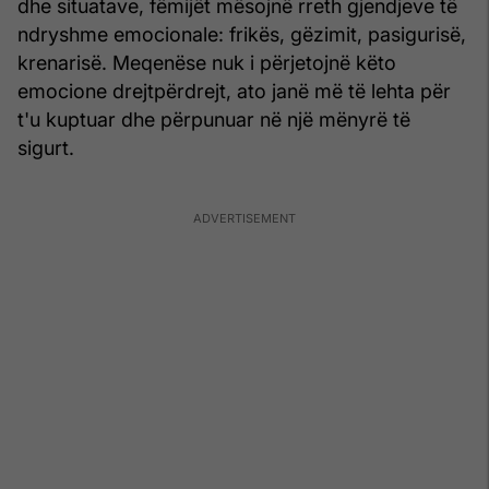
dhe situatave, fëmijët mësojnë rreth gjendjeve të
ndryshme emocionale: frikës, gëzimit, pasigurisë,
krenarisë. Meqenëse nuk i përjetojnë këto
emocione drejtpërdrejt, ato janë më të lehta për
t'u kuptuar dhe përpunuar në një mënyrë të
sigurt.