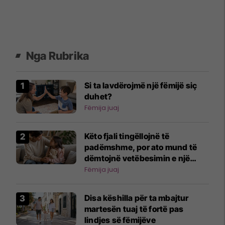
Nga Rubrika
Si ta lavdërojmë një fëmijë siç
duhet?
Fëmija juaj
Këto fjali tingëllojnë të
padëmshme, por ato mund të
dëmtojnë vetëbesimin e një
fëmije
Fëmija juaj
Disa këshilla për ta mbajtur
martesën tuaj të fortë pas
lindjes së fëmijëve