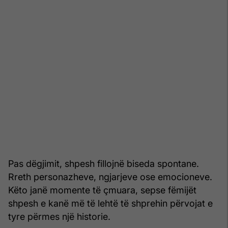
Pas dëgjimit, shpesh fillojnë biseda spontane.
Rreth personazheve, ngjarjeve ose emocioneve.
Këto janë momente të çmuara, sepse fëmijët
shpesh e kanë më të lehtë të shprehin përvojat e
tyre përmes një historie.