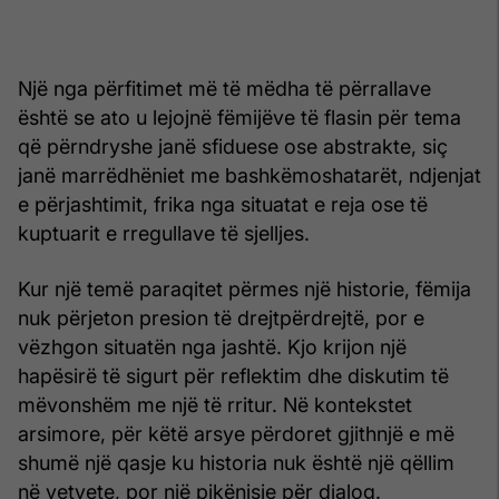
Një nga përfitimet më të mëdha të përrallave
është se ato u lejojnë fëmijëve të flasin për tema
që përndryshe janë sfiduese ose abstrakte, siç
janë marrëdhëniet me bashkëmoshatarët, ndjenjat
e përjashtimit, frika nga situatat e reja ose të
kuptuarit e rregullave të sjelljes.
Kur një temë paraqitet përmes një historie, fëmija
nuk përjeton presion të drejtpërdrejtë, por e
vëzhgon situatën nga jashtë. Kjo krijon një
hapësirë të sigurt për reflektim dhe diskutim të
mëvonshëm me një të rritur. Në kontekstet
arsimore, për këtë arsye përdoret gjithnjë e më
shumë një qasje ku historia nuk është një qëllim
në vetvete, por një pikënisje për dialog.