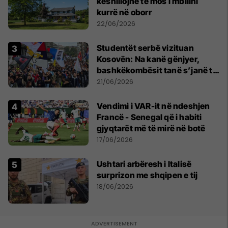
këshillojnë të mos i mbillni
kurrë në oborr
22/06/2026
Studentët serbë vizituan
Kosovën: Na kanë gënjyer,
bashkëkombësit tanë s’janë të
shtypur
21/06/2026
Vendimi i VAR-it në ndeshjen
Francë - Senegal që i habiti
gjyqtarët më të mirë në botë
17/06/2026
Ushtari arbëresh i Italisë
surprizon me shqipen e tij
18/06/2026