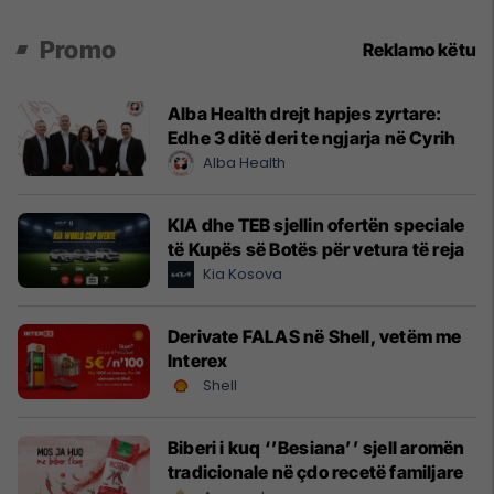
Promo
Reklamo këtu
Alba Health drejt hapjes zyrtare:
Edhe 3 ditë deri te ngjarja në Cyrih
Alba Health
KIA dhe TEB sjellin ofertën speciale
të Kupës së Botës për vetura të reja
Kia Kosova
Derivate FALAS në Shell, vetëm me
Interex
Shell
Biberi i kuq ‘’Besiana’’ sjell aromën
tradicionale në çdo recetë familjare