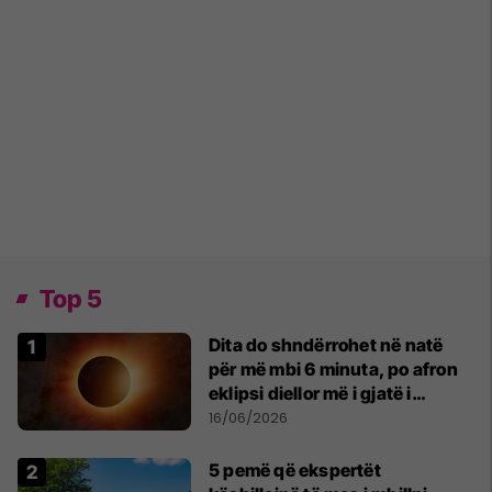
Top 5
Dita do shndërrohet në natë
për më mbi 6 minuta, po afron
eklipsi diellor më i gjatë i
shekullit të 21-të
16/06/2026
5 pemë që ekspertët