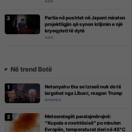
formacion 'kandil deti'
Azia
Partia në pushtet në Japoni miraton
projektligjin që synon krijimin e një
kryeqyteti të dytë
Azia
Në trend Botë
Netanyahu tha se Izraeli nuk do të
largohet nga Libani, reagon Trump
Amerika
Meteorologët paralajmërojnë:
“Kupola e nxehtësisë” po mbulon
Evropën, temperaturat deri në 45°C