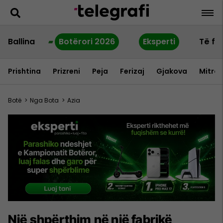
Ballina
Botërori 2026
Eksperti
Të fu
Prishtina
Prizreni
Peja
Ferizaj
Gjakova
Mitrov
Botë
>
Nga Bota
>
Azia
Një shpërthim në një fabrikë