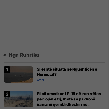
Nga Rubrika
Si është situata në Ngushticën e
Hormuzit?
Azia
Piloti amerikan i F-15 në Iran rrëfen
përvojën e tij, thotë se pa dronë
iranianë që mblidheshin në