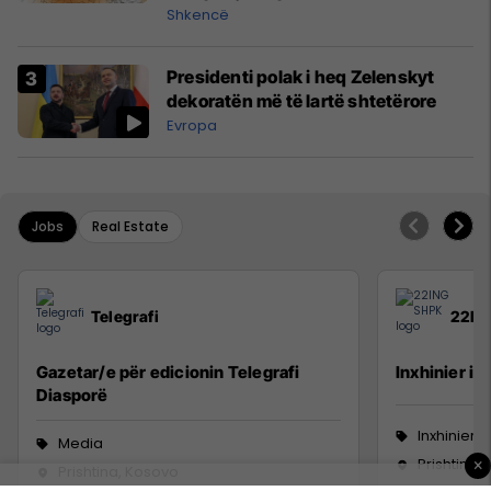
Shkencë
Presidenti polak i heq Zelenskyt
dekoratën më të lartë shtetërore
Evropa
Jobs
Real Estate
Telegrafi
22IN
Gazetar/e për edicionin Telegrafi
Inxhinier i 
Diasporë
Inxhinieri
Media
Prishtinë
×
Prishtina, Kosovo