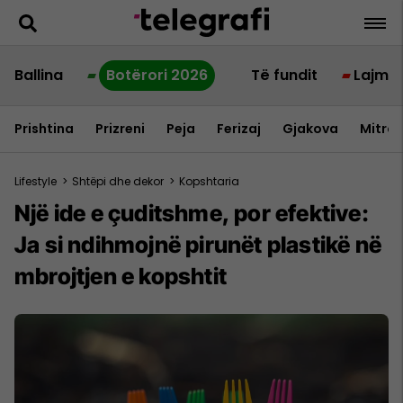
Ballina
Botërori 2026
Të fundit
Lajme
Prishtina
Prizreni
Peja
Ferizaj
Gjakova
Mitrov
Lifestyle
>
Shtëpi dhe dekor
>
Kopshtaria
Një ide e çuditshme, por efektive:
Ja si ndihmojnë pirunët plastikë në
mbrojtjen e kopshtit