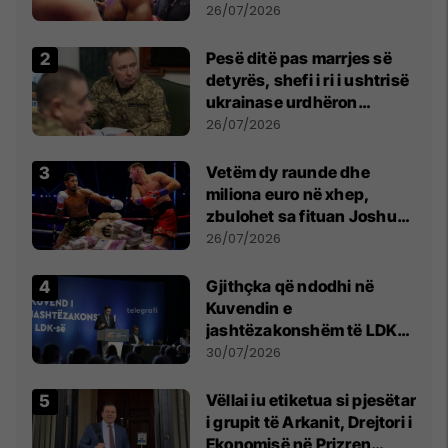
26/07/2026
Pesë ditë pas marrjes së
detyrës, shefi i ri i ushtrisë
ukrainase urdhëron
kontroll të madh
26/07/2026
Vetëm dy raunde dhe
miliona euro në xhep,
zbulohet sa fituan Joshua
e Prenga
26/07/2026
Gjithçka që ndodhi në
Kuvendin e
jashtëzakonshëm të LDK-
së
30/07/2026
Vëllai iu etiketua si pjesëtar
i grupit të Arkanit, Drejtori i
Ekonomisë në Prizren