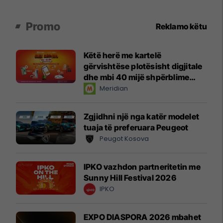
Promo
Reklamo këtu
Këtë herë me kartelë
gërvishtëse plotësisht digjitale
dhe mbi 40 mijë shpërblime
instant!
Meridian
Zgjidhni një nga katër modelet
tuaja të preferuara Peugeot
Peugot Kosova
IPKO vazhdon partneritetin me
Sunny Hill Festival 2026
IPKO
EXPO DIASPORA 2026 mbahet