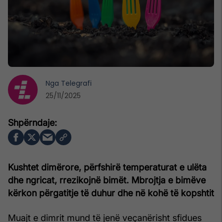
Nga
Telegrafi
25/11/2025
Kushtet dimërore, përfshirë temperaturat e ulëta
dhe ngricat, rrezikojnë bimët. Mbrojtja e bimëve
kërkon përgatitje të duhur dhe në kohë të kopshtit
Muajt e dimrit mund të jenë veçanërisht sfidues