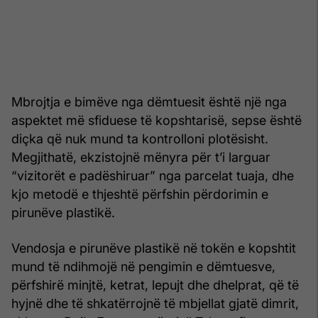
Mbrojtja e bimëve nga dëmtuesit është një nga
aspektet më sfiduese të kopshtarisë, sepse është
diçka që nuk mund ta kontrolloni plotësisht.
Megjithatë, ekzistojnë mënyra për t’i larguar
“vizitorët e padëshiruar” nga parcelat tuaja, dhe
kjo metodë e thjeshtë përfshin përdorimin e
pirunëve plastikë.
Vendosja e pirunëve plastikë në tokën e kopshtit
mund të ndihmojë në pengimin e dëmtuesve,
përfshirë minjtë, ketrat, lepujt dhe dhelprat, që të
hyjnë dhe të shkatërrojnë të mbjellat gjatë dimrit,