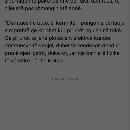
sipërfaqen të pakëndshme për disa dëmtues, të
cilët më pas shmangin atë zonë.
“Dëmtuesit e butë, si kërmijtë, i pengon sipërfaqja
e mprehtë që krijohet kur pirunët ngulen në tokë.
Që pirunët të jenë plotësisht efektivë kundër
dëmtuesve të vegjël, duhet të vendosen dendur
pranë njëri-tjetrit, duke krijuar një barrierë fizike
të vështirë për t’u kaluar.