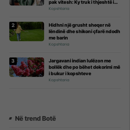
pak vitesh: Ky truk i thjeshtë i
shpëton
Kopshtaria
Hidhni një grusht sheqer në
lëndinë dhe shikoni çfarë ndodh
me barin
Kopshtaria
Jargavani indian lulëzon me
bollëk dhe po bëhet dekorimi më
i bukur i kopshteve
Kopshtaria
Në trend Botë