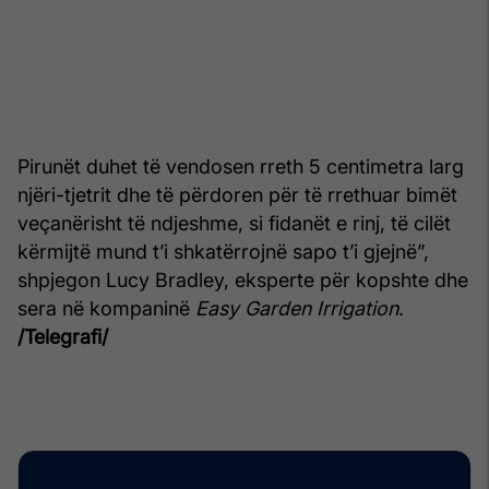
Pirunët duhet të vendosen rreth 5 centimetra larg
njëri-tjetrit dhe të përdoren për të rrethuar bimët
veçanërisht të ndjeshme, si fidanët e rinj, të cilët
kërmijtë mund t’i shkatërrojnë sapo t’i gjejnë”,
shpjegon Lucy Bradley, eksperte për kopshte dhe
sera në kompaninë
Easy Garden Irrigation
.
/Telegrafi/