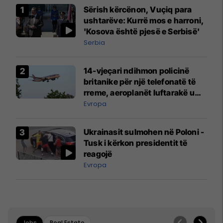
Sërish kërcënon, Vuçiq para
ushtarëve: Kurrë mos e harroni,
'Kosova është pjesë e Serbisë'
Serbia
14-vjeçari ndihmon policinë
britanike për një telefonatë të
rreme, aeroplanët luftarakë u
ngritën në ajër për të
Evropa
interceptuar fluturaken e Qatar
Airways që po shkonte drejt
Ukrainasit sulmohen në Poloni -
Mançesterit
Tusk i kërkon presidentit të
reagojë
Evropa
Jobs
Real Estate