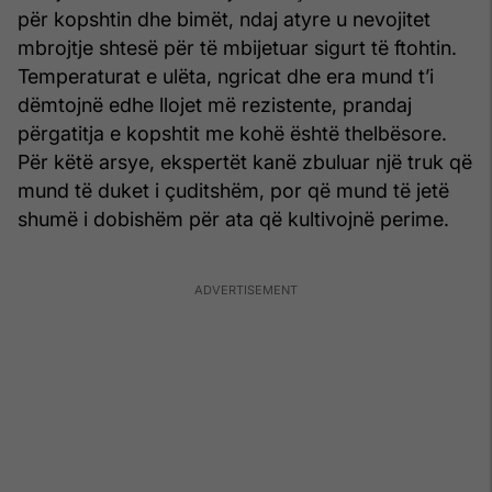
për kopshtin dhe bimët, ndaj atyre u nevojitet
mbrojtje shtesë për të mbijetuar sigurt të ftohtin.
Temperaturat e ulëta, ngricat dhe era mund t’i
dëmtojnë edhe llojet më rezistente, prandaj
përgatitja e kopshtit me kohë është thelbësore.
Për këtë arsye, ekspertët kanë zbuluar një truk që
mund të duket i çuditshëm, por që mund të jetë
shumë i dobishëm për ata që kultivojnë perime.