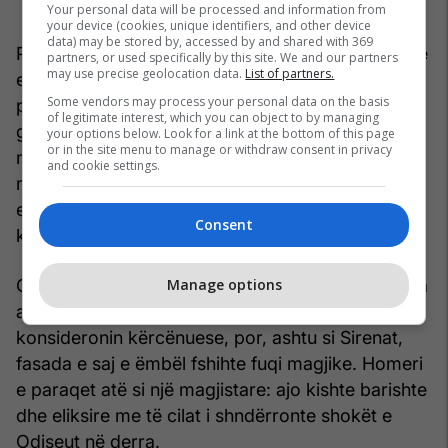
Your personal data will be processed and information from
your device (cookies, unique identifiers, and other device
data) may be stored by, accessed by and shared with 369
Përballë Sirenave shtrihet një livadh i mbushur me
partners, or used specifically by this site. We and our partners
may use precise geolocation data.
List of partners.
eshtrat e shumë burrave që ishin ndalur më parë
Some vendors may process your personal data on the basis
për të dëgjuar këngën e tyre. Odiseu është i
of legitimate interest, which you can object to by managing
gatshëm ta marrë këtë rrezik: ai u kërkon
your options below. Look for a link at the bottom of this page
or in the site menu to manage or withdraw consent in privacy
njerëzve të tij ta lidhin pas direkut të anijes, që të
and cookie settings.
mos mund të hidhej në det duke ndjekur muzikën
e tyre magjepsëse. Sado e bukur të tingëllojë
Consent
kënga e tyre, Sirenat janë vdekjeprurëse.
Circe ishte një tjetër bukuri e rrezikshme. Pak nga
Manage options
ata që e takonin për herë të parë do ta
konsideronin kërcënuese, por, ashtu si Sirenat,
fasada e saj e ëmbël fshihte fuqi magjike. Homeri
e paraqet atë si një magjistare: ajo kishte barishte
dhe eliksire me të cilat i shndërronte shokët e
Odiseut në derra.