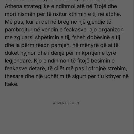
Athena strategjike e ndihmoi atë në Trojë dhe
mori nismën për të nxitur kthimin e tij në atdhe.
Më pas, kur ai del në breg në një gjendje të
pambrojtur në vendin e feakasve, ajo organizon
me zgjuarsi shpëtimin e tij, fsheh dobësinë e tij
dhe ia përmirëson pamjen, në mënyrë që ai të
duket hyjnor dhe i denjë për mikpritjen e tyre
legjendare. Kjo e ndihmon të fitojë besimin e
feakasve detarë, të cilët më pas i ofrojnë strehim,
thesare dhe një udhëtim të sigurt për t'u kthyer në
Itakë.