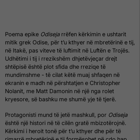
Poema epike
Odiseja
rrëfen kërkimin e ushtarit
mitik grek Odise, për t’u kthyer në mbretërinë e tij,
në Itakë, pas viteve të luftimit në Luftën e Trojës.
Udhëtimi i tij i rrezikshëm dhjetëvjeçar drejt
shtëpisë është plot sfida dhe rreziqe të
mundimshme - të cilat këtë muaj shfaqen në
ekranin e madh në përshtatjen e Christopher
Nolanit, me Matt Damonin në një nga rolet
kryesore, së bashku me shumë yje të tjerë.
Protagonisti mund të jetë mashkull, por
Odiseja
është një histori në të cilën gratë mbizotërojnë.
Kërkimi i heroit tonë për t’u kthyer dhe për të
rimarrë mbretërinë e tij formësohet në çdo hap