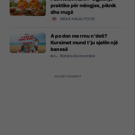
praktike për mëngjes, piknik
dhe rrugë
MEKA HALAL FOOD
A po don me rrnu n’deti?
Kursimet mund t’ju sjellin një
banesë
Banka Ekonomike