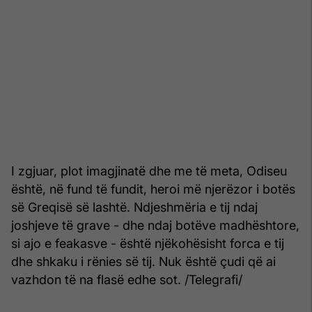
I zgjuar, plot imagjinatë dhe me të meta, Odiseu
është, në fund të fundit, heroi më njerëzor i botës
së Greqisë së lashtë. Ndjeshmëria e tij ndaj
joshjeve të grave - dhe ndaj botëve madhështore,
si ajo e feakasve - është njëkohësisht forca e tij
dhe shkaku i rënies së tij. Nuk është çudi që ai
vazhdon të na flasë edhe sot. /Telegrafi/