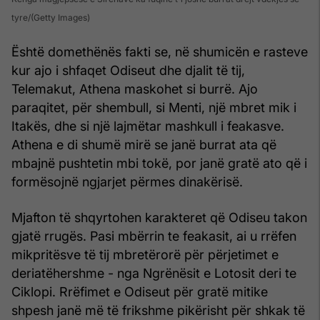
tyre
(Getty Images)
Është domethënës fakti se, në shumicën e rasteve
kur ajo i shfaqet Odiseut dhe djalit të tij,
Telemakut, Athena maskohet si burrë. Ajo
paraqitet, për shembull, si Menti, një mbret mik i
Itakës, dhe si një lajmëtar mashkull i feakasve.
Athena e di shumë mirë se janë burrat ata që
mbajnë pushtetin mbi tokë, por janë gratë ato që i
formësojnë ngjarjet përmes dinakërisë.
Mjafton të shqyrtohen karakteret që Odiseu takon
gjatë rrugës. Pasi mbërrin te feakasit, ai u rrëfen
mikpritësve të tij mbretërorë për përjetimet e
deriatëhershme - nga Ngrënësit e Lotosit deri te
Ciklopi. Rrëfimet e Odiseut për gratë mitike
shpesh janë më të frikshme pikërisht për shkak të