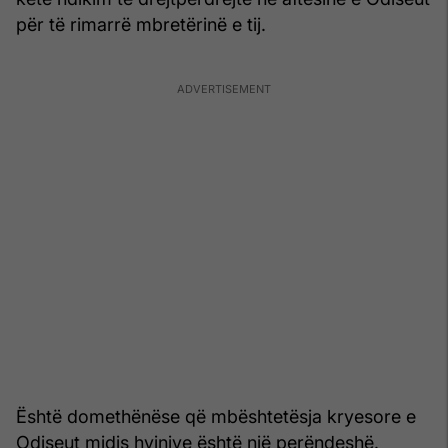
për të rimarrë mbretërinë e tij.
Është domethënëse që mbështetësja kryesore e
Odiseut midis hyjnive është një perëndeshë.