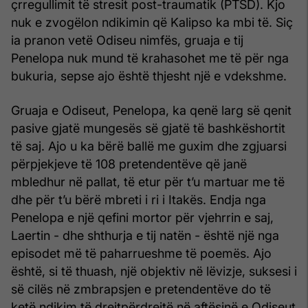
çrregullimit të stresit post-traumatik (PTSD). Kjo
nuk e zvogëlon ndikimin që Kalipso ka mbi të. Siç
ia pranon vetë Odiseu nimfës, gruaja e tij
Penelopa nuk mund të krahasohet me të për nga
bukuria, sepse ajo është thjesht një e vdekshme.
Gruaja e Odiseut, Penelopa, ka qenë larg së qenit
pasive gjatë mungesës së gjatë të bashkëshortit
të saj. Ajo u ka bërë ballë me guxim dhe zgjuarsi
përpjekjeve të 108 pretendentëve që janë
mbledhur në pallat, të etur për t’u martuar me të
dhe për t’u bërë mbreti i ri i Itakës. Endja nga
Penelopa e një qefini mortor për vjehrrin e saj,
Laertin - dhe shthurja e tij natën - është një nga
episodet më të paharrueshme të poemës. Ajo
është, si të thuash, një objektiv në lëvizje, suksesi i
së cilës në zmbrapsjen e pretendentëve do të
ketë ndikim të drejtpërdrejtë në aftësinë e Odiseut