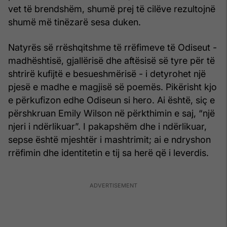
vet të brendshëm, shumë prej të cilëve rezultojnë
shumë më tinëzarë sesa duken.
Natyrës së rrëshqitshme të rrëfimeve të Odiseut -
madhështisë, gjallërisë dhe aftësisë së tyre për të
shtrirë kufijtë e besueshmërisë - i detyrohet një
pjesë e madhe e magjisë së poemës. Pikërisht kjo
e përkufizon edhe Odiseun si hero. Ai është, siç e
përshkruan Emily Wilson në përkthimin e saj, “një
njeri i ndërlikuar”. I pakapshëm dhe i ndërlikuar,
sepse është mjeshtër i mashtrimit; ai e ndryshon
rrëfimin dhe identitetin e tij sa herë që i leverdis.