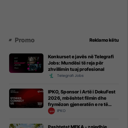
Promo
Reklamo këtu
Konkurset e javës në Telegrafi
Jobs: Mundësi të reja për
zhvillimin tuaj profesional
Telegrafi Jobs
IPKO, Sponsor i Artë i DokuFest
2026, mbështet filmin dhe
frymëzon gjeneratën e re të
krijuesve
IPKO
Pashtetat MEKA - zgjedhje