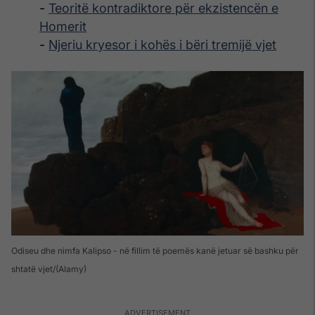
-
Teoritë kontradiktore për ekzistencën e
Homerit
-
Njeriu kryesor i kohës i bëri tremijë vjet
Odiseu dhe nimfa Kalipso - në fillim të poemës kanë jetuar së bashku për
shtatë vjet
(Alamy)