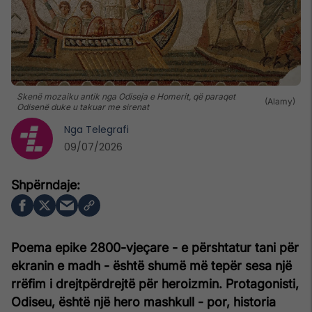
Skenë mozaiku antik nga Odiseja e Homerit, që paraqet
(Alamy)
Odisenë duke u takuar me sirenat
Nga
Telegrafi
09/07/2026
Poema epike 2800-vjeçare - e përshtatur tani për
ekranin e madh - është shumë më tepër sesa një
rrëfim i drejtpërdrejtë për heroizmin. Protagonisti,
Odiseu, është një hero mashkull - por, historia