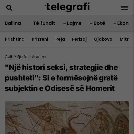
Ballina
Të fundit
Lajme
Botë
Ekono
Prishtina
Prizreni
Peja
Ferizaj
Gjakova
Mitrov
Cult
>
Fjalët
>
Analiza
"Një histori seksi, strategjie dhe
pushteti": Si e formësojnë gratë
subjektin e Odisesë së Homerit