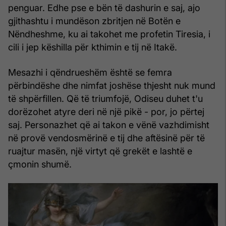
penguar. Edhe pse e bën të dashurin e saj, ajo
gjithashtu i mundëson zbritjen në Botën e
Nëndheshme, ku ai takohet me profetin Tiresia, i
cili i jep këshilla për kthimin e tij në Itakë.
Mesazhi i qëndrueshëm është se femra
përbindëshe dhe nimfat joshëse thjesht nuk mund
të shpërfillen. Që të triumfojë, Odiseu duhet t'u
dorëzohet atyre deri në një pikë - por, jo përtej
saj. Personazhet që ai takon e vënë vazhdimisht
në provë vendosmërinë e tij dhe aftësinë për të
ruajtur masën, një virtyt që grekët e lashtë e
çmonin shumë.