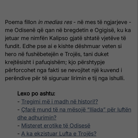
Poema fillon
in medias res
- në mes të ngjarjeve -
me Odisenë që qan në bregdetin e Ogigisë, ku ka
jetuar me nimfën Kalipso gjatë shtatë vjetëve të
fundit. Edhe pse ai e kishte dëshmuar veten si
hero në fushëbetejën e Trojës, tani duket
krejtësisht i pafuqishëm; kjo përshtypje
përforcohet nga fakti se nevojitet një kuvend i
perëndive për të siguruar lirimin e tij nga ishulli.
Lexo po ashtu:
-
Tregimi më i madh në histori!?
-
Çfarë mund të na mësojë “Iliada” për luftën
dhe adhurimin?
-
Misteret erotike të Odisesë
-
A ka ekzistuar Lufta e Trojës?