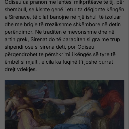
Odiseu ua pranon me lehtësi mikpritësve të tij, për
shembull, se kishte qenë i etur ta dëgjonte këngën
e Sirenave, të cilat banojnë në një ishull të izoluar
dhe me brigje të rrezikshme shkëmbore në detin
perëndimor. Në traditën e mëvonshme dhe në
artin grek, Sirenat do të paraqiten si gra me trup
shpendi ose si sirena deti, por Odiseu
përqendrohet te përshkrimi i këngës së tyre të
ëmbël si mjalti, e cila ka fuqinë t'i joshë burrat
drejt vdekjes.