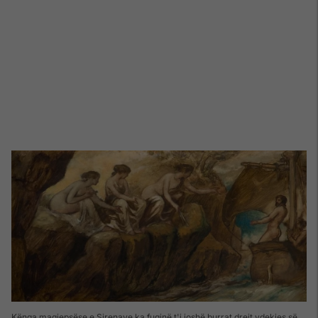
Kënga magjepsëse e Sirenave ka fuqinë t'i joshë burrat drejt vdekjes së