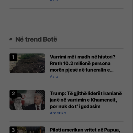
Në trend Botë
Varrimi më i madh në histori?
Rreth 10.2 milionë persona
morën pjesë në funeralin e
liderit të Iranit në 1989
Azia
Trump: Të gjithë liderët iranianë
janë në varrimin e Khameneit,
por nuk do t’i godasim
Amerika
Piloti amerikan vritet në Papua,