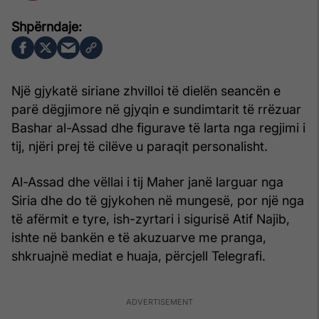
Një gjykatë siriane zhvilloi të dielën seancën e
parë dëgjimore në gjyqin e sundimtarit të rrëzuar
Bashar al-Assad dhe figurave të larta nga regjimi i
tij, njëri prej të cilëve u paraqit personalisht.
Al-Assad dhe vëllai i tij Maher janë larguar nga
Siria dhe do të gjykohen në mungesë, por një nga
të afërmit e tyre, ish-zyrtari i sigurisë Atif Najib,
ishte në bankën e të akuzuarve me pranga,
shkruajnë mediat e huaja, përcjell Telegrafi.