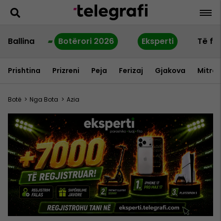
Ballina
Botërori 2026
Eksperti
Të fu
Prishtina
Prizreni
Peja
Ferizaj
Gjakova
Mitrov
Botë
>
Nga Bota
>
Azia