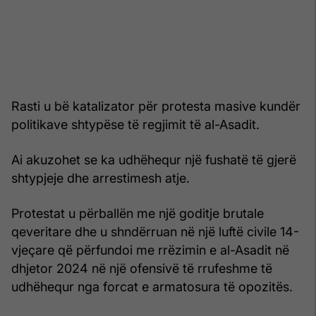
Rasti u bë katalizator për protesta masive kundër
politikave shtypëse të regjimit të al-Asadit.
Ai akuzohet se ka udhëhequr një fushatë të gjerë
shtypjeje dhe arrestimesh atje.
Protestat u përballën me një goditje brutale
qeveritare dhe u shndërruan në një luftë civile 14-
vjeçare që përfundoi me rrëzimin e al-Asadit në
dhjetor 2024 në një ofensivë të rrufeshme të
udhëhequr nga forcat e armatosura të opozitës.