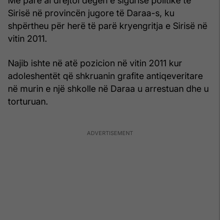
Më parë ai drejtoi degën e sigurisë politike të
Sirisë në provincën jugore të Daraa-s, ku
shpërtheu për herë të parë kryengritja e Sirisë në
vitin 2011.
Najib ishte në atë pozicion në vitin 2011 kur
adoleshentët që shkruanin grafite antiqeveritare
në murin e një shkolle në Daraa u arrestuan dhe u
torturuan.