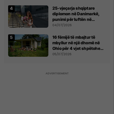
25-vjeçarja shqiptare
diplomon në Danimarkë,
punimi për luftën në
Kosovë vlerësohet me
04/07/2026
notën më të lartë
16 fëmijë të mbajtur të
mbyllur në një dhomë në
Ohio për 4 vjet shpëtohen -
tani ata i pret një sfidë e
05/07/2026
madhe