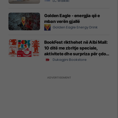
LC Waikiki
Golden Eagle - energjia që e
mban verën gjallë
Golden Eagle Energy Drink
BookFest rikthehet në Albi Mall:
10 ditë me zbritje speciale,
aktivitete dhe surpriza për çdo
lexues
Dukagjini Bookstore