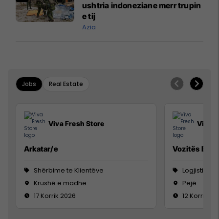
ushtria indoneziane merr trupin
e tij
Azia
Jobs
Real Estate
Viva Fresh Store
Viva F
Arkatar/e
Vozitës B
Shërbime te Klientëve
Logjistikë
Krushë e madhe
Pejë
17 Korrik 2026
12 Korrik 20