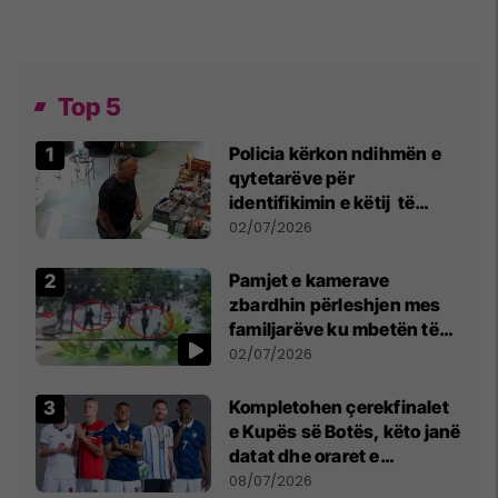
Top 5
Policia kërkon ndihmën e
qytetarëve për
identifikimin e këtij të
dyshuari
02/07/2026
Pamjet e kamerave
zbardhin përleshjen mes
familjarëve ku mbetën të
plagosur katër persona
02/07/2026
Kompletohen çerekfinalet
e Kupës së Botës, këto janë
datat dhe oraret e
ndeshjeve
08/07/2026