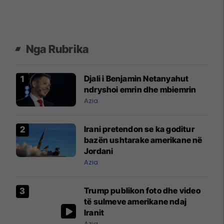
Nga Rubrika
Djali i Benjamin Netanyahut
ndryshoi emrin dhe mbiemrin
Azia
Irani pretendon se ka goditur
bazën ushtarake amerikane në
Jordani
Azia
Trump publikon foto dhe video
të sulmeve amerikane ndaj
Iranit
Azia