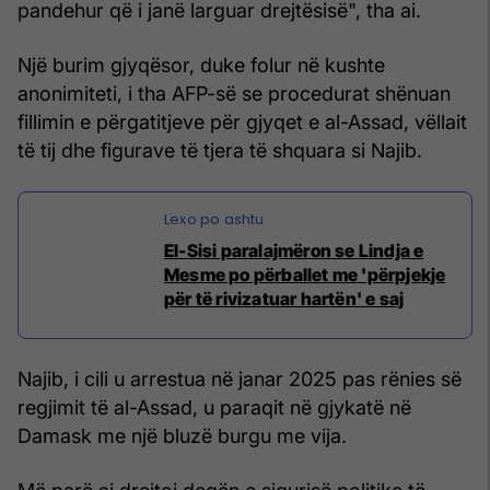
pandehur që i janë larguar drejtësisë", tha ai.
Një burim gjyqësor, duke folur në kushte
anonimiteti, i tha AFP-së se procedurat shënuan
fillimin e përgatitjeve për gjyqet e al-Assad, vëllait
të tij dhe figurave të tjera të shquara si Najib.
El-Sisi paralajmëron se Lindja e
Mesme po përballet me 'përpjekje
për të rivizatuar hartën' e saj
Najib, i cili u arrestua në janar 2025 pas rënies së
regjimit të al-Assad, u paraqit në gjykatë në
Damask me një bluzë burgu me vija.