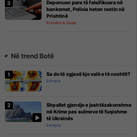
Deponuan para të falsifikuara në
bankomat, Policia heton rastin në
Prishtinë
Kronika e Zezë
Në trend Botë
Sa do të zgjasë kjo valë e të nxehtit?
Evropa
Shpallet gjendje e jashtëzakonshme
në Krime pas sulmeve të fuqishme
të Ukrainës
Evropa