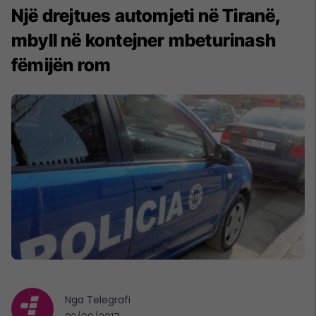
Një drejtues automjeti në Tiranë,
mbyll në kontejner mbeturinash
fëmijën rom
Nga
Telegrafi