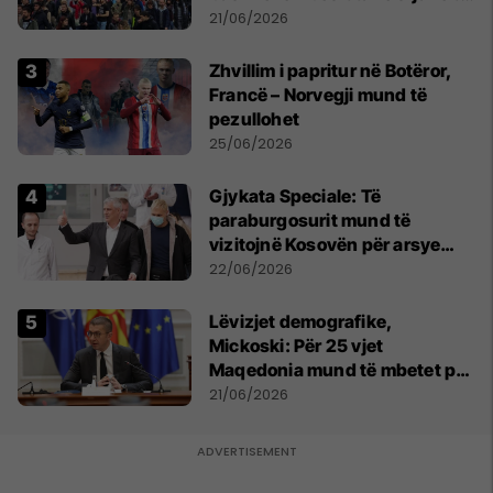
shtypur
21/06/2026
Zhvillim i papritur në Botëror,
Francë – Norvegji mund të
pezullohet
25/06/2026
​Gjykata Speciale: Të
paraburgosurit mund të
vizitojnë Kosovën për arsye
humanitare
22/06/2026
Lëvizjet demografike,
Mickoski: Për 25 vjet
Maqedonia mund të mbetet pa
150 mijë deri në 250 mijë
21/06/2026
banorë