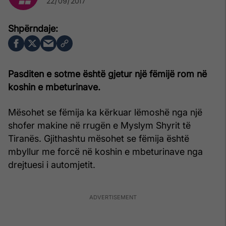
22/09/2017
Pasditen e sotme është gjetur një fëmijë rom në
koshin e mbeturinave.
Mësohet se fëmija ka kërkuar lëmoshë nga një
shofer makine në rrugën e Myslym Shyrit të
Tiranës. Gjithashtu mësohet se fëmija është
mbyllur me forcë në koshin e mbeturinave nga
drejtuesi i automjetit.