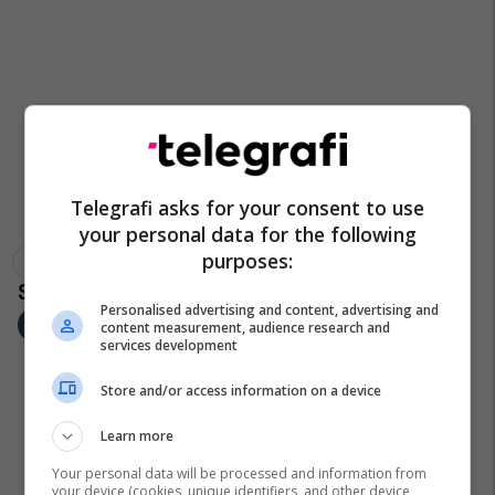
Telegrafi asks for your consent to use
your personal data for the following
purposes:
Dhuna Fizike
Romët
Racizëm
Personalised advertising and content, advertising and
content measurement, audience research and
services development
Store and/or access information on a device
Learn more
Your personal data will be processed and information from
your device (cookies, unique identifiers, and other device