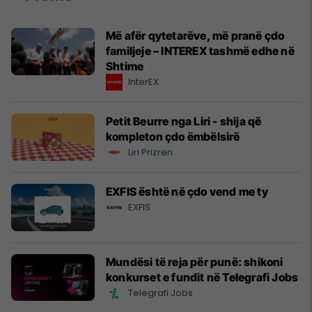
Më afër qytetarëve, më pranë çdo
familjeje – INTEREX tashmë edhe në
Shtime
InterEX
Petit Beurre nga Liri - shija që
kompleton çdo ëmbëlsirë
Liri Prizren
EXFIS është në çdo vend me ty
EXFIS
Mundësi të reja për punë: shikoni
konkurset e fundit në Telegrafi Jobs
Telegrafi Jobs