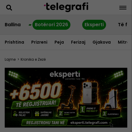
Ballina
Botërori 2026
Eksperti
Të fu
Prishtina
Prizreni
Peja
Ferizaj
Gjakova
Mitrov
Lajme
>
Kronika e Zezë