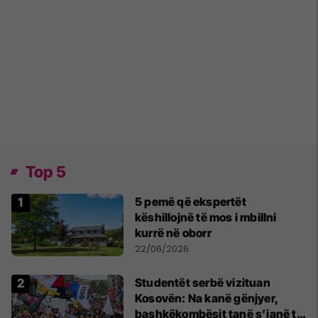
Top 5
5 pemë që ekspertët
këshillojnë të mos i mbillni
kurrë në oborr
22/06/2026
Studentët serbë vizituan
Kosovën: Na kanë gënjyer,
bashkëkombësit tanë s’janë të