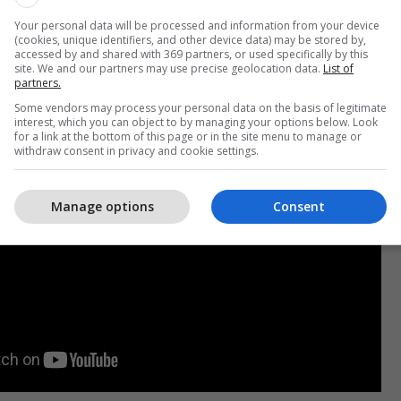
, babai merrte fatura të vazhdueshme për punë që
rë, ndërsa pronari i punishtes justifikohej me
Your personal data will be processed and information from your device
(cookies, unique identifiers, and other device data) may be stored by,
ve — një justifikim që dukej i pabesueshëm për një
accessed by and shared with 369 partners, or used specifically by this
site. We and our partners may use precise geolocation data.
List of
onshme, përcjell Telegrafi.
partners.
Some vendors may process your personal data on the basis of legitimate
interest, which you can object to by managing your options below. Look
for a link at the bottom of this page or in the site menu to manage or
withdraw consent in privacy and cookie settings.
Manage options
Consent