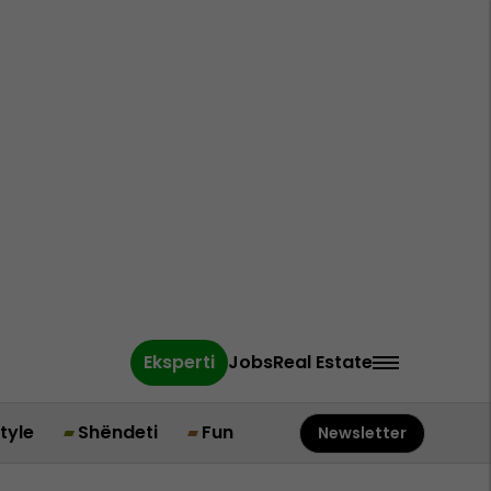
Eksperti
Jobs
Real Estate
style
Shëndeti
Fun
Newsletter