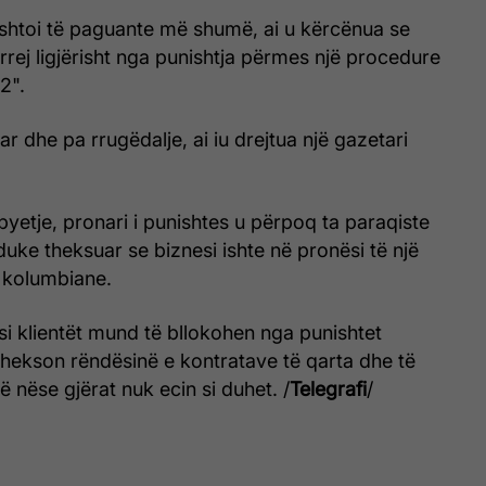
shtoi të paguante më shumë, ai u kërcënua se
rej ligjërisht nga punishtja përmes një procedure
42".
ar dhe pa rrugëdalje, ai iu drejtua një gazetari
pyetje, pronari i punishtes u përpoq ta paraqiste
 duke theksuar se biznesi ishte në pronësi të një
 kolumbiane.
si klientët mund të bllokohen nga punishtet
hekson rëndësinë e kontratave të qarta dhe të
ë nëse gjërat nuk ecin si duhet. /
Telegrafi
/