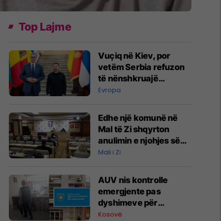
Top Lajme
Vuçiq në Kiev, por
vetëm Serbia refuzon
të nënshkruajë
deklaratën për
Evropa
Ukrainën
Edhe një komunë në
Mal të Zi shqyrton
anulimin e njohjes së
pavarësisë së Kosovës
Mali i Zi
AUV nis kontrolle
emergjente pas
dyshimeve për
helmime në Prishtinë
Kosovë