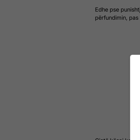
Edhe pse punisht
përfundimin, pas 