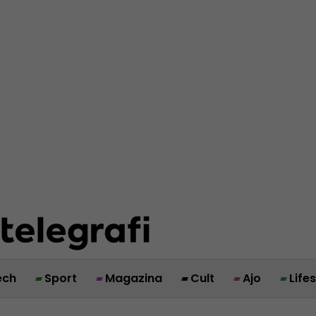
ech
Sport
Magazina
Cult
Ajo
Life