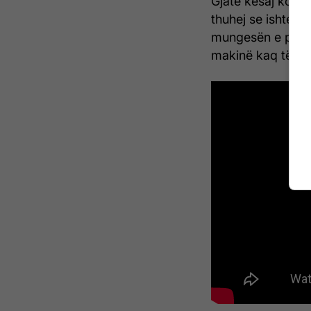
Gjatë kësaj kohe
thuhej se ishte bë
mungesën e pjesë
makinë kaq të zak