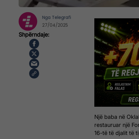
Nga
Telegrafi
27/04/2025
Një baba në Okla
restauruar një For
16-të të djalit të ti