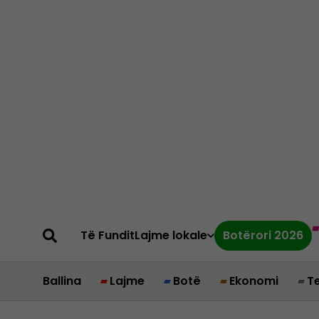
Të Fundit
Lajme lokale
Botërori 2026
Ballina
Lajme
Botë
Ekonomi
T