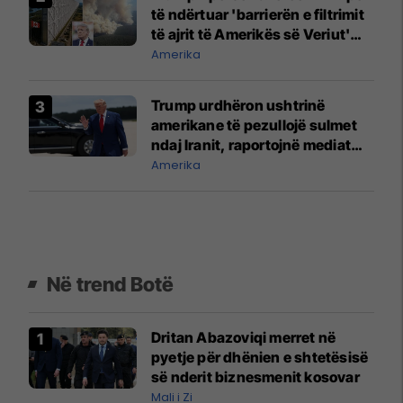
të ndërtuar 'barrierën e filtrimit
të ajrit të Amerikës së Veriut'
midis SHBA-së dhe Kanadasë
Amerika
Trump urdhëron ushtrinë
amerikane të pezullojë sulmet
ndaj Iranit, raportojnë mediat
amerikane
Amerika
Në trend Botë
Dritan Abazoviqi merret në
pyetje për dhënien e shtetësisë
së nderit biznesmenit kosovar
Mali i Zi