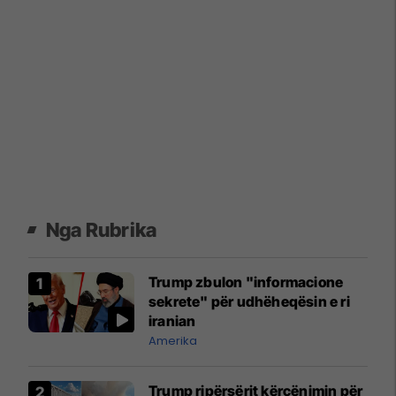
Nga Rubrika
Trump zbulon "informacione
sekrete" për udhëheqësin e ri
iranian
Amerika
Trump ripërsërit kërcënimin për