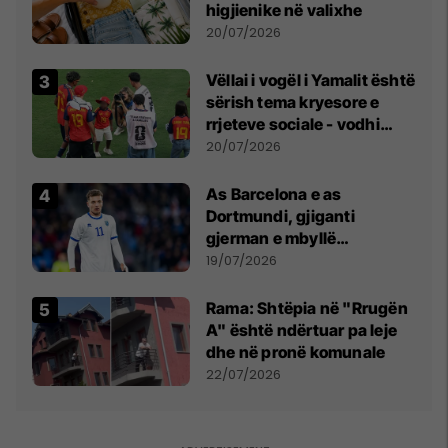
higjienike në valixhe
20/07/2026
Vëllai i vogël i Yamalit është
sërish tema kryesore e
rrjeteve sociale - vodhi
vëmendjen pas finales së
20/07/2026
Kupës së Botës
As Barcelona e as
Dortmundi, gjiganti
gjerman e mbyllë
marrëveshjen për Fisnik
19/07/2026
Asllanin
Rama: Shtëpia në "Rrugën
A" është ndërtuar pa leje
dhe në pronë komunale
22/07/2026