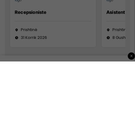
Recepsioniste
Asistente e S
Prishtinë
Prishtinë
31 Korrik 2026
8 Gusht 20
×