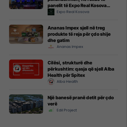
panelit të Expo Real Kosova
2026
Expo Real Kosova
Ananas Impex sjell në treg
produkte të reja për çdo shije
dhe gatim
Ananas Impex
Cilësi, strukturë dhe
përkushtim: qasja që sjell Alba
Health për Spitex
Alba Health
Një banesë pranë detit për çdo
verë
Edil Project