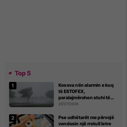
Top 5
Kosova nën alarmin e kuq
të ESTOFEX,
paralajmërohen stuhi të
fuqishme me breshër dhe
21/07/2026
erëra të forta
Pse udhëtarët me përvojë
vendosin një rrotull letre