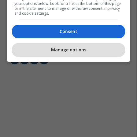
your options below. Look for a link at the bottom of this page
or in the site menu to manage or withdraw consent in privacy
and cookie settings.
Consent
Aeroplani
Pennsylvania
Pensilvania
Manage options