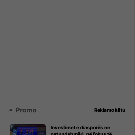
Promo
Reklamo këtu
Investimet e diasporës në
patundshmëri, në fokus të