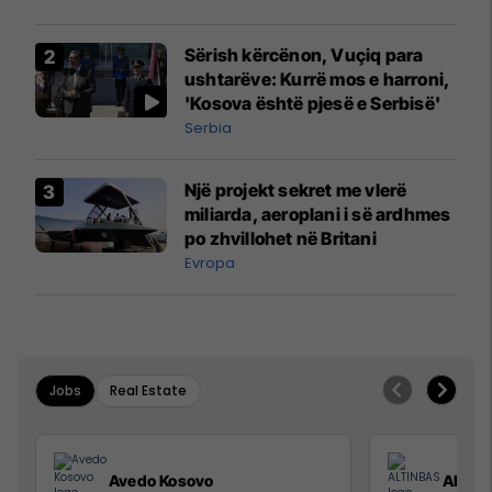
Sërish kërcënon, Vuçiq para
ushtarëve: Kurrë mos e harroni,
'Kosova është pjesë e Serbisë'
Serbia
Një projekt sekret me vlerë
miliarda, aeroplani i së ardhmes
po zhvillohet në Britani
Evropa
Jobs
Real Estate
Avedo Kosovo
ALTIN