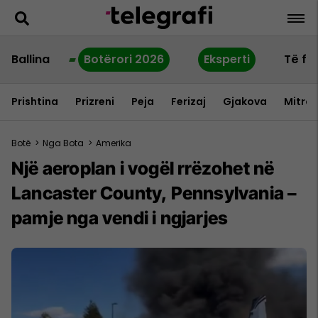
Ballina
Botërori 2026
Eksperti
Të fu
Prishtina
Prizreni
Peja
Ferizaj
Gjakova
Mitrov
Botë
>
Nga Bota
>
Amerika
Një aeroplan i vogël rrëzohet në
Lancaster County, Pennsylvania –
pamje nga vendi i ngjarjes