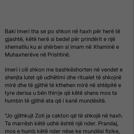
Baki Imeri tha se po shkon në haxh për herë të
gjashtë, këtë herë si bedel për prindërit e një
xhematliu ku ai shërben si imam në Xhaminë e
Muhaxherëve në Prishtinë.
Imeri i cili shkon me bashkëshorten në vendet e
shenjta lutet që udhëtimi dhe ritualet të shkojnë
mirë dhe të gjithë të kthehen mirë në shtëpitë e
tyre derisa u bën thirrje që këtë shans mos ta
humbin të gjithë ata që i kanë mundësitë.
“Jo gjithkujt Zoti ja cakton që të shkojë në haxh.
Ta marrësh këtë udhë është një nder. Prandaj,
mos e humb këtë nder nëse ke mundësi fizike,