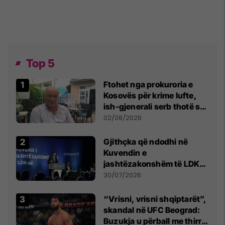
Top 5
Ftohet nga prokuroria e
Kosovës për krime lufte,
ish-gjenerali serb thotë se
dikush e tradhtoi në
02/08/2026
Beograd
Gjithçka që ndodhi në
Kuvendin e
jashtëzakonshëm të LDK-
së
30/07/2026
“Vrisni, vrisni shqiptarët”,
skandal në UFC Beograd:
Buzukja u përball me thirrje