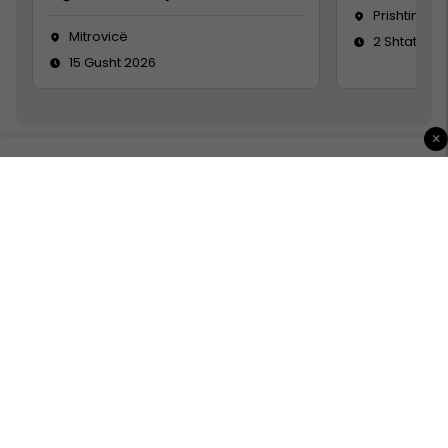
Prishtinë
Mitrovicë
2 Shtator 2
15 Gusht 2026
×