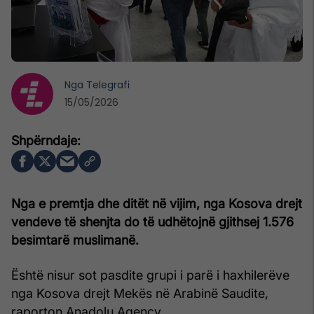
Nga
Telegrafi
15/05/2026
Nga e premtja dhe ditët në vijim, nga Kosova drejt
vendeve të shenjta do të udhëtojnë gjithsej 1.576
besimtarë muslimanë.
Është nisur sot pasdite grupi i parë i haxhilerëve
nga Kosova drejt Mekës në Arabinë Saudite,
raporton Anadolu Agency.