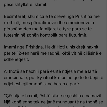
pesë shtyllat e Islamit.
Besimtarët, shumica e të cilëve nga Prishtina me
rrethinë, mes përqafimeve dhe emocioneve u
përshëndetën me familjarët e tyre para se të
futeshin në zonën kontrollit para fluturimit.
Imami nga Prishtina, Hakif Hoti u nis drejt haxhit
për të 12-tën herë me radhë, këtë vit në cilësinë e
udhëheqësit.
Ai thotë se haxhi i parë është ndjesia me e lartë
emocionale, por ky ritual ka fuqinë që të të bëjë të
ndjehesh gjithmonë si në herën e parë.
“Çështja e haxhit, është sikurse çështja e namazit.
Një kohë edhe tek ne janë munduar të na thonë se