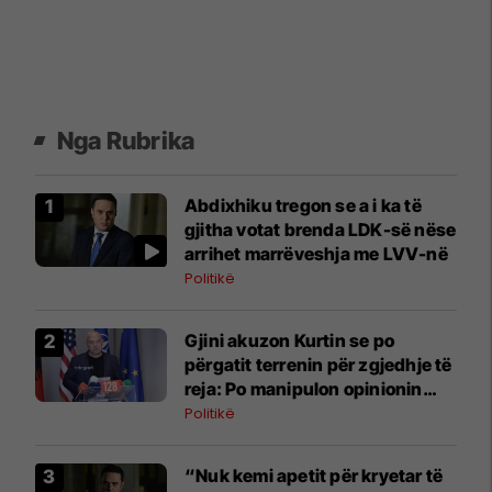
Nga Rubrika
Abdixhiku tregon se a i ka të
gjitha votat brenda LDK-së nëse
arrihet marrëveshja me LVV-në
Politikë
Gjini akuzon Kurtin se po
përgatit terrenin për zgjedhje të
reja: Po manipulon opinionin
publik
Politikë
“Nuk kemi apetit për kryetar të