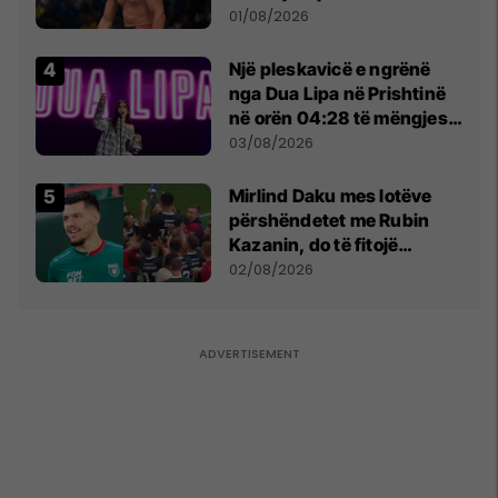
anti-shqiptare nga
01/08/2026
tribunat
Një pleskavicë e ngrënë
nga Dua Lipa në Prishtinë
në orën 04:28 të mëngjesit
- dhe bota digjitale serbe
03/08/2026
shpall gjendjen e luftës
Mirlind Daku mes lotëve
përshëndetet me Rubin
Kazanin, do të fitojë
miliona te Spartak Moska
02/08/2026