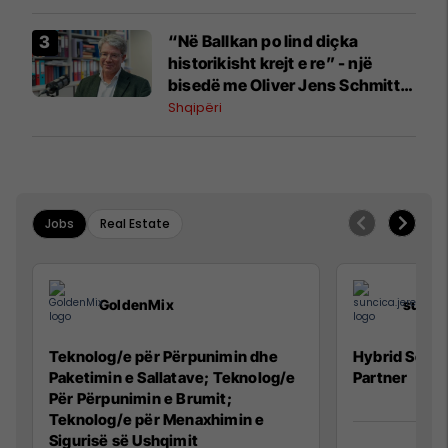
“Në Ballkan po lind diçka
historikisht krejt e re” - një
bisedë me Oliver Jens Schmitt
mbi protestat në Shqipëri dhe të
Shqipëri
kaluarën e rajonit
Jobs
Real Estate
GoldenMix
sunci
Teknolog/e për Përpunimin dhe
Hybrid Senio
Paketimin e Sallatave; Teknolog/e
Partner
Për Përpunimin e Brumit;
Teknolog/e për Menaxhimin e
Sigurisë së Ushqimit