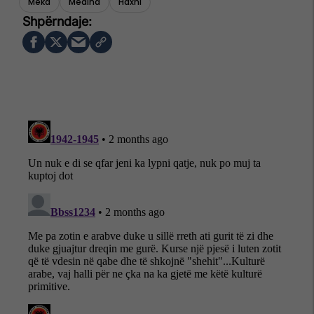
Meka
Medina
Haxhi