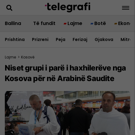
Ballina
Të fundit
Lajme
Botë
Ekono
Prishtina
Prizreni
Peja
Ferizaj
Gjakova
Mitrov
Lajme
>
Kosovë
Niset grupi i parë i haxhilerëve nga
Kosova për në Arabinë Saudite