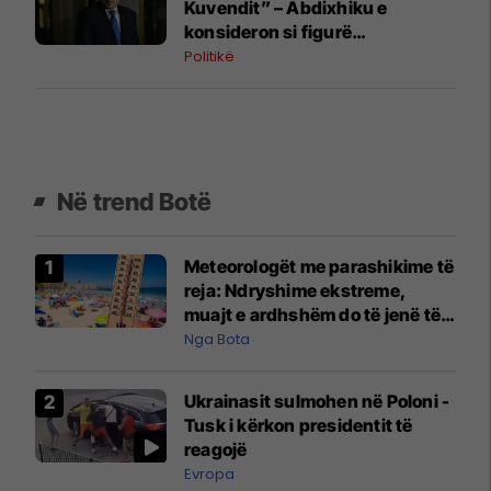
Kuvendit” – Abdixhiku e
konsideron si figurë
ceremoniale
Politikë
Në trend Botë
Meteorologët me parashikime të
reja: Ndryshime ekstreme,
muajt e ardhshëm do të jenë të
pazakontë
Nga Bota
Ukrainasit sulmohen në Poloni -
Tusk i kërkon presidentit të
reagojë
Evropa