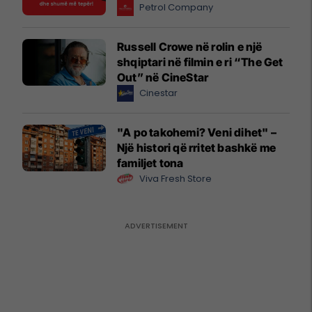
Petrol Company
Russell Crowe në rolin e një
shqiptari në filmin e ri “The Get
Out” në CineStar
Cinestar
"A po takohemi? Veni dihet" –
Një histori që rritet bashkë me
familjet tona
Viva Fresh Store