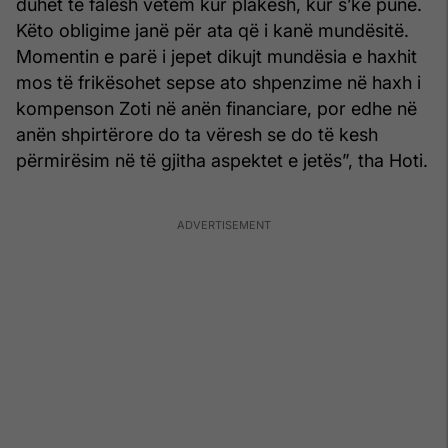
duhet të falesh vetëm kur plakesh, kur s’ke punë.
Këto obligime janë për ata që i kanë mundësitë.
Momentin e parë i jepet dikujt mundësia e haxhit
mos të frikësohet sepse ato shpenzime në haxh i
kompenson Zoti në anën financiare, por edhe në
anën shpirtërore do ta vëresh se do të kesh
përmirësim në të gjitha aspektet e jetës”, tha Hoti.