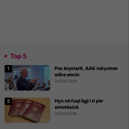
Top 5
Pos kryetarit, AAK ndryshon
edhe emrin
24/05/2026
Hyn në fuqi ligji i ri për
shtetësinë
22/05/2026