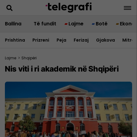
Ballina
Të fundit
Lajme
Botë
Ekono
Prishtina
Prizreni
Peja
Ferizaj
Gjakova
Mitrov
Lajme
>
Shqipëri
Nis viti i ri akademik në Shqipëri