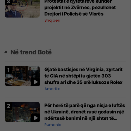
Protestat e qytetarëve kundër
projektit në Zvërnec, pezullohet
Drejtori i Policisë së Vlorës
Shqipëri
Në trend Botë
Gjatë bastisjes në Virginia, zyrtarit
të CIA në shtëpi iu gjetën 303
shufra ari dhe 35 orë luksoze Rolex
Amerika
Për herë të parë që nga nisja e luftës
në Ukrainë, dronët rusë godasin një
ndërtesë banimi në një shtet të
NATO-s
Rumania