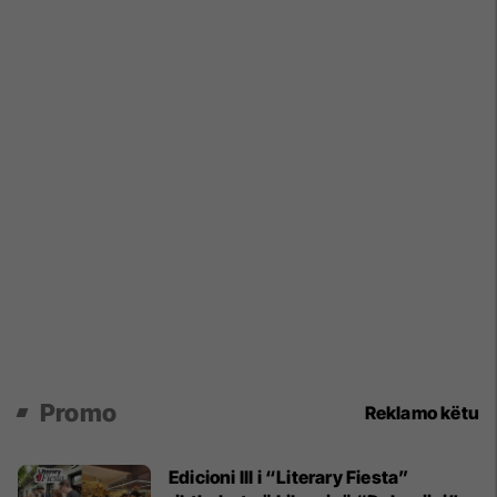
Promo
Reklamo këtu
Edicioni III i “Literary Fiesta”