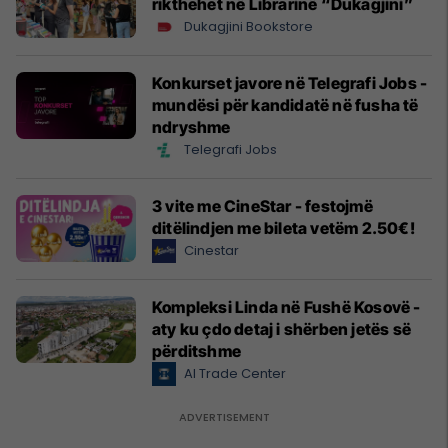
rikthehet në Librarinë “Dukagjini”
Dukagjini Bookstore
Konkurset javore në Telegrafi Jobs -
mundësi për kandidatë në fusha të
ndryshme
Telegrafi Jobs
3 vite me CineStar - festojmë
ditëlindjen me bileta vetëm 2.50€!
Cinestar
Kompleksi Linda në Fushë Kosovë -
aty ku çdo detaj i shërben jetës së
përditshme
Al Trade Center