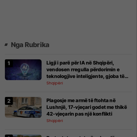
Nga Rubrika
Ligji i parë për IA në Shqipëri,
vendosen rregulla përdorimin e
teknologjive inteligjente, gjoba të
mëdha për bizneset shkelëse të
Shqipëri
ligjit
Plagosje me armë të ftohta në
Lushnjë, 17-vjeçari godet me thikë
42-vjeçarin pas një konflikti
Shqipëri