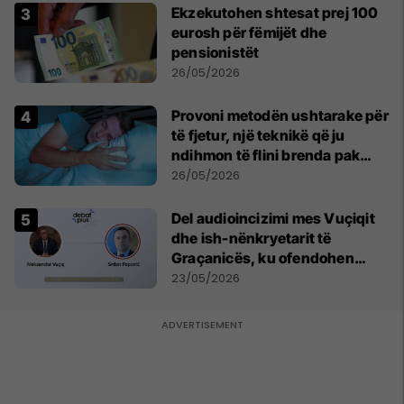
Ekzekutohen shtesat prej 100
eurosh për fëmijët dhe
pensionistët
26/05/2026
Provoni metodën ushtarake për
të fjetur, një teknikë që ju
ndihmon të flini brenda pak
minutash
26/05/2026
Del audioincizimi mes Vuçiqit
dhe ish-nënkryetarit të
Graçanicës, ku ofendohen
krerë të Kishës Ortodokse
23/05/2026
Serbe