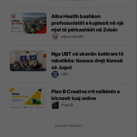
Alba Health bashkon
profesionistët e kujdesit në një
rrjet të përbashkët në Zvicër
Alba Health
Nga UBT në skenën botërore të
robotikës: Kosova drejt Koresë
së Jugut
UBT
Plan B Creative rrit ndikimin e
biznesit tuaj online
Plan B