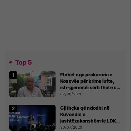
Top 5
Ftohet nga prokuroria e
Kosovës për krime lufte,
ish-gjenerali serb thotë se
dikush e tradhtoi në
02/08/2026
Beograd
Gjithçka që ndodhi në
Kuvendin e
jashtëzakonshëm të LDK-
së
30/07/2026