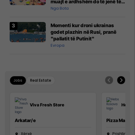
muajt e ardhshëm do të jenë të
pazakontë
Nga Bota
Momenti kur droni ukrainas
godet plazhin në Rusi, pranë
"pallatit të Putinit"
Evropa
Jobs
Real Estate
Viva Fresh Store
Hebs 
Arkatar/e
Pizza Man
Xërxë
Prishtinë