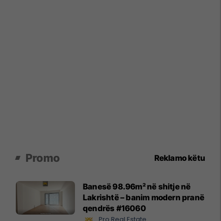
Promo
Reklamo këtu
Banesë 98.96m² në shitje në
Lakrishtë – banim modern pranë
qendrës #16060
Pro Real Estate