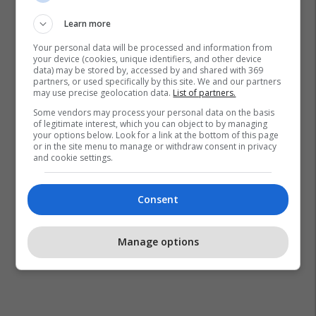
Learn more
Shkupi
Ligji Për Përdorimin E Gjuhëve
Your personal data will be processed and information from
Arsimi Në Maqedoni
Studentët E Maqedonisë
your device (cookies, unique identifiers, and other device
data) may be stored by, accessed by and shared with 369
partners, or used specifically by this site. We and our partners
may use precise geolocation data.
List of partners.
Some vendors may process your personal data on the basis
of legitimate interest, which you can object to by managing
your options below. Look for a link at the bottom of this page
or in the site menu to manage or withdraw consent in privacy
and cookie settings.
Consent
Manage options