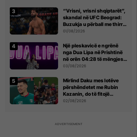
“Vrisni, vrisni shqiptarët”,
skandal në UFC Beograd:
Buzukja u përball me thirrje
anti-shqiptare nga
01/08/2026
tribunat
Një pleskavicë e ngrënë
nga Dua Lipa në Prishtinë
në orën 04:28 të mëngjesit
- dhe bota digjitale serbe
03/08/2026
shpall gjendjen e luftës
Mirlind Daku mes lotëve
përshëndetet me Rubin
Kazanin, do të fitojë
miliona te Spartak Moska
02/08/2026