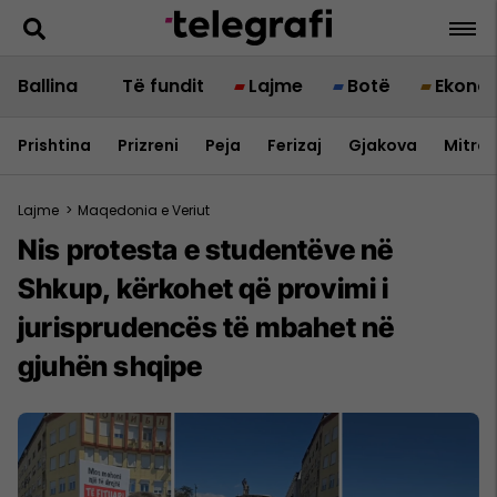
Ballina
Të fundit
Lajme
Botë
Ekono
Prishtina
Prizreni
Peja
Ferizaj
Gjakova
Mitrov
Lajme
>
Maqedonia e Veriut
Nis protesta e studentëve në
Shkup, kërkohet që provimi i
jurisprudencës të mbahet në
gjuhën shqipe