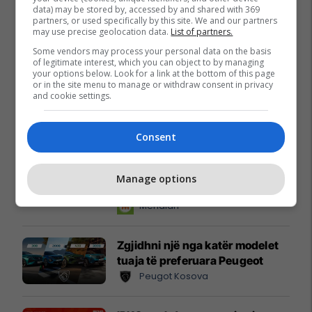
data) may be stored by, accessed by and shared with 369
partners, or used specifically by this site. We and our partners
may use precise geolocation data.
List of partners.
Some vendors may process your personal data on the basis
of legitimate interest, which you can object to by managing
your options below. Look for a link at the bottom of this page
or in the site menu to manage or withdraw consent in privacy
and cookie settings.
Promo
Reklamo këtu
Consent
Këtë herë me kartelë
gërvishtëse plotësisht digjitale
Manage options
dhe mbi 40 mijë shpërblime
instant!
Meridian
Zgjidhni një nga katër modelet
tuaja të preferuara Peugeot
Peugot Kosova