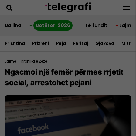
Ballina
Botërori 2026
Të fundit
Lajme
Prishtina
Prizreni
Peja
Ferizaj
Gjakova
Mitrov
Lajme
>
Kronika e Zezë
Ngacmoi një femër përmes rrjetit
social, arrestohet pejani