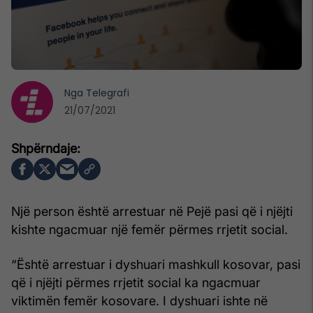
Nga
Telegrafi
21/07/2021
Një person është arrestuar në Pejë pasi që i njëjti
kishte ngacmuar një femër përmes rrjetit social.
“Është arrestuar i dyshuari mashkull kosovar, pasi
që i njëjti përmes rrjetit social ka ngacmuar
viktimën femër kosovare. I dyshuari ishte në