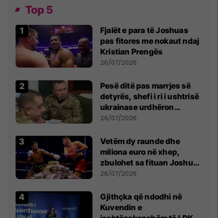
Top 5
Fjalët e para të Joshuas
pas fitores me nokaut ndaj
Kristian Prengës
26/07/2026
Pesë ditë pas marrjes së
detyrës, shefi i ri i ushtrisë
ukrainase urdhëron
kontroll të madh
26/07/2026
Vetëm dy raunde dhe
miliona euro në xhep,
zbulohet sa fituan Joshua
e Prenga
26/07/2026
Gjithçka që ndodhi në
Kuvendin e
jashtëzakonshëm të LDK-