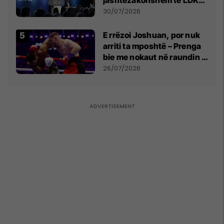
së
30/07/2026
E rrëzoi Joshuan, por nuk
arriti ta mposhtë – Prenga
bie me nokaut në raundin e
dytë
26/07/2026