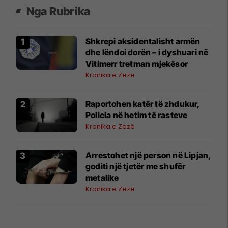
Nga Rubrika
Shkrepi aksidentalisht armën
dhe lëndoi dorën – i dyshuari në
Vitimerr tretman mjekësor
Kronika e Zezë
Raportohen katër të zhdukur,
Policia në hetim të rasteve
Kronika e Zezë
Arrestohet një person në Lipjan,
goditi një tjetër me shufër
metalike
Kronika e Zezë