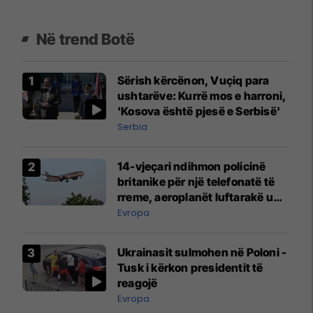
Në trend Botë
Sërish kërcënon, Vuçiq para
ushtarëve: Kurrë mos e harroni,
'Kosova është pjesë e Serbisë'
Serbia
14-vjeçari ndihmon policinë
britanike për një telefonatë të
rreme, aeroplanët luftarakë u
ngritën në ajër për të
Evropa
interceptuar fluturaken e Qatar
Airways që po shkonte drejt
Ukrainasit sulmohen në Poloni -
Mançesterit
Tusk i kërkon presidentit të
reagojë
Evropa