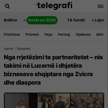
Ballina
Botërori 2026
Të fundit
Lajme
Prishtina
Prizreni
Peja
Ferizaj
Gjakova
Mitrov
Lajme
>
Diaspora
Nga rrjetëzimi te partneritetet – nis
takimi në Lucernë i dhjetëra
bizneseve shqiptare nga Zvicra
dhe diaspora