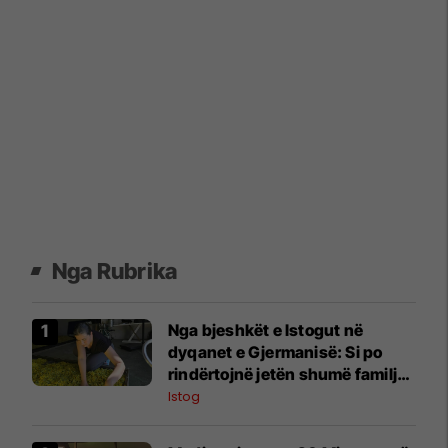
Nga Rubrika
Nga bjeshkët e Istogut në
dyqanet e Gjermanisë: Si po
rindërtojnë jetën shumë familje
nga eksporti i bimëve mjekësore
Istog