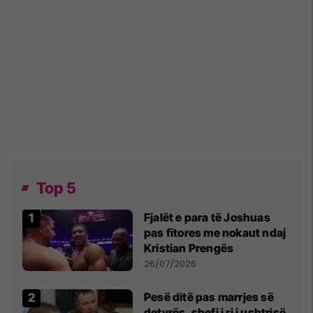
Top 5
Fjalët e para të Joshuas
pas fitores me nokaut ndaj
Kristian Prengës
26/07/2026
Pesë ditë pas marrjes së
detyrës, shefi i ri i ushtrisë