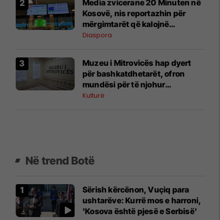
Media zvicerane 20 Minuten në
Kosovë, nis reportazhin për
mërgimtarët që kalojnë
pushimet në vendlindje
Diaspora
Muzeu i Mitrovicës hap dyert
për bashkatdhetarët, ofron
mundësi për të njohur
trashëgiminë kulturore të
Kulturë
qytetit
Në trend Botë
Sërish kërcënon, Vuçiq para
ushtarëve: Kurrë mos e harroni,
'Kosova është pjesë e Serbisë'