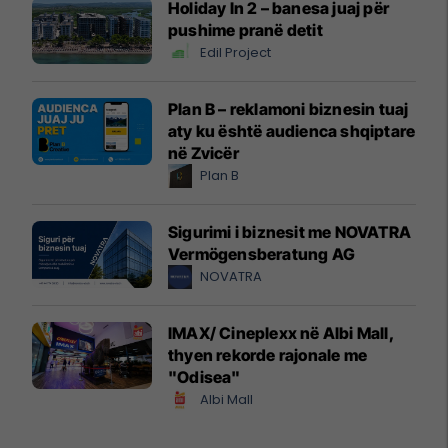
Holiday In 2 – banesa juaj për
pushime pranë detit
Edil Project
Plan B – reklamoni biznesin tuaj
aty ku është audienca shqiptare
në Zvicër
Plan B
Sigurimi i biznesit me NOVATRA
Vermögensberatung AG
NOVATRA
IMAX/ Cineplexx në Albi Mall,
thyen rekorde rajonale me
"Odisea"
Albi Mall