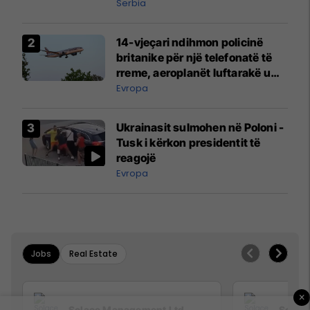
Serbia
14-vjeçari ndihmon policinë
britanike për një telefonatë të
rreme, aeroplanët luftarakë u
ngritën në ajër për të
Evropa
interceptuar fluturaken e Qatar
Airways që po shkonte drejt
Ukrainasit sulmohen në Poloni -
Mançesterit
Tusk i kërkon presidentit të
reagojë
Evropa
Jobs
Real Estate
×
Solace Management Ltd
Solac