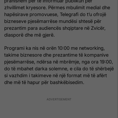
pranishëm për të informuar publikun për
zhvillimet kryesore. Përmes mbulimit medial dhe
hapësirave promovuese, Telegrafi do t’u ofrojë
bizneseve pjesëmarrëse mundësi shtesë për
prezantim para audiencës shqiptare në Zvicër,
diasporë dhe më gjerë.
Programi ka nis në orën 10:00 me networking,
takime biznesore dhe prezantime të kompanive
pjesëmarrëse, ndërsa në mbrëmje, nga ora 19:00,
do të mbahet darka solemne, e cila do të shërbejë
si vazhdim i takimeve në një format më të afërt
dhe më të hapur për bashkëbisedim.