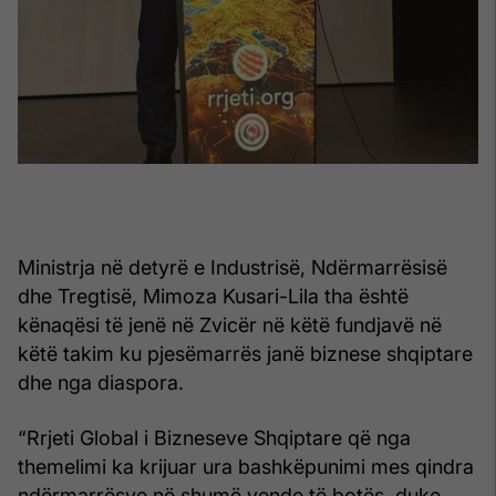
Ministrja në detyrë e Industrisë, Ndërmarrësisë
dhe Tregtisë, Mimoza Kusari-Lila tha është
kënaqësi të jenë në Zvicër në këtë fundjavë në
këtë takim ku pjesëmarrës janë biznese shqiptare
dhe nga diaspora.
“Rrjeti Global i Bizneseve Shqiptare që nga
themelimi ka krijuar ura bashkëpunimi mes qindra
ndërmarrësve në shumë vende të botës, duke