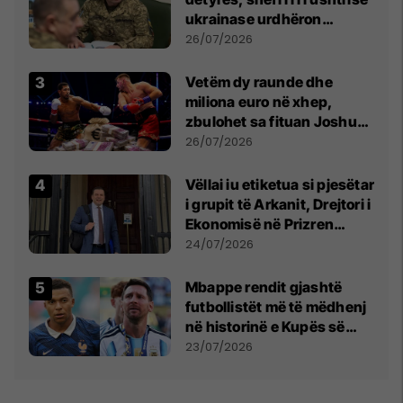
ukrainase urdhëron
kontroll të madh
26/07/2026
Vetëm dy raunde dhe
miliona euro në xhep,
zbulohet sa fituan Joshua
e Prenga
26/07/2026
Vëllai iu etiketua si pjesëtar
i grupit të Arkanit, Drejtori i
Ekonomisë në Prizren
mohon pretendimet
24/07/2026
Mbappe rendit gjashtë
futbollistët më të mëdhenj
në historinë e Kupës së
Botës, Messi mbetet i dyti
23/07/2026