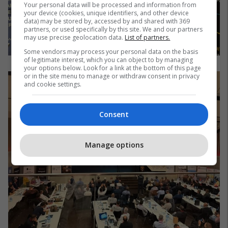
Your personal data will be processed and information from
your device (cookies, unique identifiers, and other device
data) may be stored by, accessed by and shared with 369
partners, or used specifically by this site. We and our partners
may use precise geolocation data.
List of partners.
Some vendors may process your personal data on the basis
of legitimate interest, which you can object to by managing
your options below. Look for a link at the bottom of this page
or in the site menu to manage or withdraw consent in privacy
and cookie settings.
Consent
Manage options