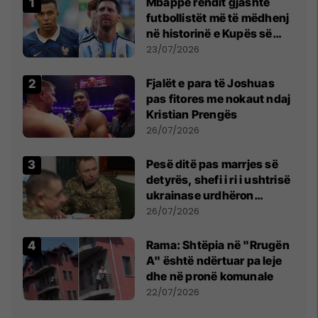
Mbappe rendit gjashtë
futbollistët më të mëdhenj
në historinë e Kupës së
Botës, Messi mbetet i dyti
23/07/2026
Fjalët e para të Joshuas
pas fitores me nokaut ndaj
Kristian Prengës
26/07/2026
Pesë ditë pas marrjes së
detyrës, shefi i ri i ushtrisë
ukrainase urdhëron
kontroll të madh
26/07/2026
Rama: Shtëpia në "Rrugën
A" është ndërtuar pa leje
dhe në pronë komunale
22/07/2026