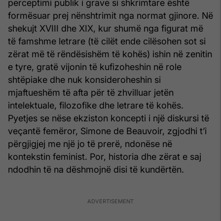
perceptimi publik i grave si shkrimtare është
formësuar prej nënshtrimit nga normat gjinore. Në
shekujt XVIII dhe XIX, kur shumë nga figurat më
të famshme letrare (të cilët ende cilësohen sot si
zërat më të rëndësishëm të kohës) ishin në zenitin
e tyre, gratë vijonin të kufizoheshin në role
shtëpiake dhe nuk konsideroheshin si
mjaftueshëm të afta për të zhvilluar jetën
intelektuale, filozofike dhe letrare të kohës.
Pyetjes se nëse ekziston koncepti i një diskursi të
veçantë femëror, Simone de Beauvoir, zgjodhi t’i
përgjigjej me një jo të prerë, ndonëse në
kontekstin feminist. Por, historia dhe zërat e saj
ndodhin të na dëshmojnë disi të kundërtën.