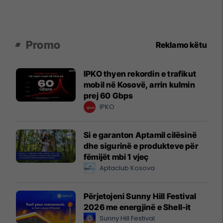
Promo
Reklamo këtu
IPKO thyen rekordin e trafikut
mobil në Kosovë, arrin kulmin
prej 60 Gbps
IPKO
Si e garanton Aptamil cilësinë
dhe sigurinë e produkteve për
fëmijët mbi 1 vjeç
Aptaclub Kosova
Përjetojeni Sunny Hill Festival
2026 me energjinë e Shell-it
Sunny Hill Festival