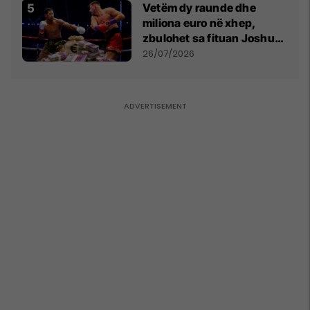
Vetëm dy raunde dhe
miliona euro në xhep,
zbulohet sa fituan Joshua
e Prenga
26/07/2026