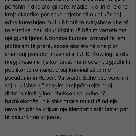
përfshinin dhe ato gjinore. Madje, kjo liri e re dhe
krejt ekzotike për seksin tjetër stimuloi kësisoj
edhe kureshtjen mbi një botë të ndryshme dhe të
re artstike, gati sikur kishim të bënim vërtetë me
një gjuhë tjetër. Ndonëse kurrsesi s’mund të jemi
plotësisht të prerë, sepse ekzistojnë dhe plot
shembuj pseudonimesh si ai i J. K. Rowling, e cila,
megjithëse në një kontekst më modern, zgjodhi t’i
publikonte romanet e saj kriminalistike me
pseudonimin Robert Galbraith. Edhe pse vendimi i
saj nuk ishte një reagim drejtpërdrejtë ndaj
diskriminimit gjinor, thekson se, edhe në
bashkëkohësi, një shkrimtare mund të ndiejë
nevojën për të krijuar një identitet tjetër letrar për
të pasur lirinë krijuese.