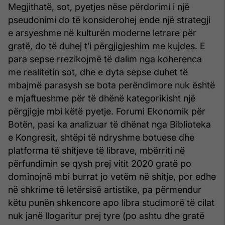
Megjithatë, sot, pyetjes nëse përdorimi i një
pseudonimi do të konsiderohej ende një strategji
e arsyeshme në kulturën moderne letrare për
gratë, do të duhej t’i përgjigjeshim me kujdes. E
para sepse rrezikojmë të dalim nga koherenca
me realitetin sot, dhe e dyta sepse duhet të
mbajmë parasysh se bota perëndimore nuk është
e mjaftueshme për të dhënë kategorikisht një
përgjigje mbi këtë pyetje. Forumi Ekonomik për
Botën, pasi ka analizuar të dhënat nga Biblioteka
e Kongresit, shtëpi të ndryshme botuese dhe
platforma të shitjeve të librave, mbërriti në
përfundimin se qysh prej vitit 2020 gratë po
dominojnë mbi burrat jo vetëm në shitje, por edhe
në shkrime të letërsisë artistike, pa përmendur
këtu punën shkencore apo libra studimorë të cilat
nuk janë llogaritur prej tyre (po ashtu dhe gratë