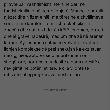
provokuar vazhdimisht letërsinë deri në
fundshekullin e nëntëmbëdhjetë. Mandej, shekulli i
njëzet dhe njëzet e një, me tërësinë e zhvillimeve
sociale me karakter feminist, duket sikur e
zbehën dhe gati e zhdukën këtë fenomen, duke i
dhënë grave hapësirë, medium dhe zë në arenën
letrare. Ky fenomen shfaq në vetvete jo vetëm
lidhjen komplekse që prej shekujsh ka ekzistuar
mes gjinive, autorësisë dhe pritshmërive
shoqërore, por dhe mundësitë e pamundësitë e
navigimit në botën letrare, e cila vijonte të
mbizotërohej prej zërave mashkullorë.