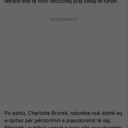
letrare dhe të mos refuzohej prej kësaj të fundit.
Po ashtu, Charlotte Brontë, ndonëse nuk është aq
e njohur për përdorimin e pseudonimit të saj,
fillimisht i publikoi veprat e para nën pseudonimin