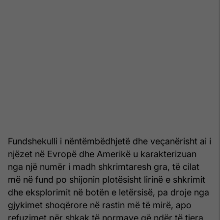
Fundshekulli i nëntëmbëdhjetë dhe veçanërisht ai i
njëzet në Evropë dhe Amerikë u karakterizuan
nga një numër i madh shkrimtaresh gra, të cilat
më në fund po shijonin plotësisht lirinë e shkrimit
dhe eksplorimit në botën e letërsisë, pa droje nga
gjykimet shoqërore në rastin më të mirë, apo
refuzimet për shkak të normave që ndër të tjera