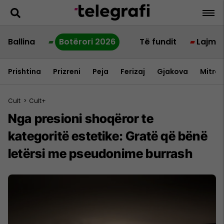
Ballina
Botërori 2026
Të fundit
Lajme
Prishtina
Prizreni
Peja
Ferizaj
Gjakova
Mitrov
Cult
>
Cult+
Nga presioni shoqëror te
kategoritë estetike: Gratë që bënë
letërsi me pseudonime burrash