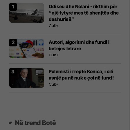
Odiseu dhe Nolani - rikthim për
“një fytyrë mes të shenjtës dhe
dashurisë”
Cult+
Autori, algoritmi dhe fundi i
betejës letrare
Cult+
Polemisti i rreptë Konica, i cili
asnjë punë nuk e çoi në fund!
Cult+
Në trend Botë