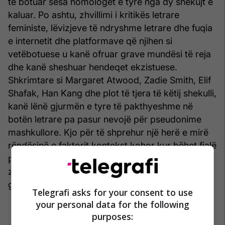
të botuar sesa homologet e tyre nga dy shekujt e
kaluar. Po ashtu, zhvillimi i kritikës letrare
feministe, lëvizjeve të ndryshme letrare dhe fuqia
e internetit dhe platformave që njihen si
vetëbotuese u kanë ofruar grave mundësi të reja
dhe kanë sheshuar hendeqet ekzistuese.
Shkrimtare si Margaret Atwood, Zadie Smith, Elif
Shafak, Han Kang dhe plot të tjera të këtij shekulli,
kanë lënë gjurmën e tyre të pakthyeshme në
botën letrare pa pasur nevojë për pseudonime
mashkullore. Kjo për të shprehur një herë e mirë
rëndësinë e faktorit kontekst kohor kur bëhet fjalë
për të sjellë në vëmendje fenomene delikate të
zhvillimit të letërsisë, ku bën pjesë edhe raporti i
grave me krijimtarinë letrare.
Telegrafi asks for your consent to use
your personal data for the following
purposes: