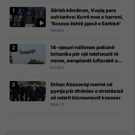
Sërish kërcënon, Vuçiq para
ushtarëve: Kurrë mos e harroni,
'Kosova është pjesë e Serbisë'
Serbia
14-vjeçari ndihmon policinë
britanike për një telefonatë të
rreme, aeroplanët luftarakë u
ngritën në ajër për të
Evropa
interceptuar fluturaken e Qatar
Airways që po shkonte drejt
Dritan Abazoviqi merret në
Mançesterit
pyetje për dhënien e shtetësisë
së nderit biznesmenit kosovar
Mali i Zi