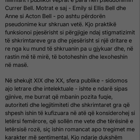
Currer Bell. Motrat e saj - Emily si Ellis Bell dhe
Anne si Acton Bell - po ashtu përdorën
pseudonime kur shkruan vetë. Kjo praktikë
funksionoi pjesërisht si përgjigje ndaj stigmatizimit
të shkrimtareve gra dhe pjesërisht si një dritare e
re nga ku mund të shkruanin pa u gjykuar dhe, në
rastin më të mirë, të botoheshin dhe lexoheshin
në masë.
Në shekujt XIX dhe XX, sfera publike - sidomos
ajo letrare dhe intelektuale - ishte e ndarë sipas
gjinive, me burrat që mbanin pozita fuqie,
autoriteti dhe legjitimiteti dhe shkrimtaret gra që
shpesh ishin të kufizuara në atë që konsiderohej si
letërsi femërore, që sollën me vete dhe tërësinë e
letërsisë rozë, siç ishin romancat apo tregimet me
karakter më sentimental. Kjo ndarje dukshëm