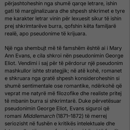
përjashtoheshin nga shumë qarqe letrare, ishin
gati të margjinalizuara dhe shpesh shkrimet e tyre
me karakter letrar vinin për lexuesit sikur të ishin
prej shkrimtarëve burra, qofshin këta familjarë
realë, apo pseudonime të krijuara.
Një nga shembujt më të famshëm është ai i Mary
Ann Evans, e cila shkroi nën pseudonimin George
Eliot. Vendimi i saj për të përdorur një pseudonim
mashkullor ishte strategjik; në atë kohë, romanet
e shkruara nga gratë shpesh konsideroheshin si
shumë sentimentale ose romantike, ndërkohë që
veprat me natyrë më filozofike dhe realiste pritej
të mbanin burra si shkrimtarë. Duke përvetësuar
pseudonimin George Eliot, Evans siguroi që
romani
Middlemarch
(1871–1872) të merrej
seriozisht në fushën e kritikës intelektuale dhe