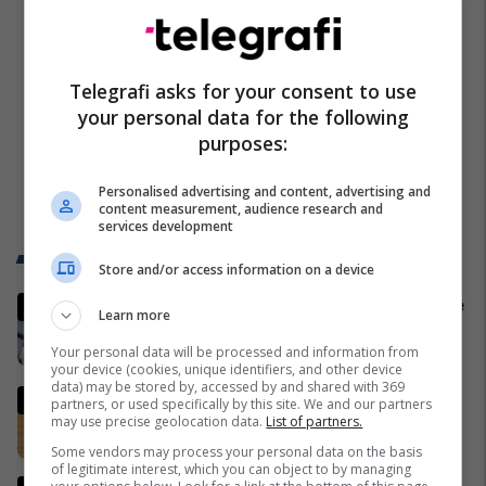
Telegrafi asks for your consent to use
your personal data for the following
purposes:
Personalised advertising and content, advertising and
content measurement, audience research and
services development
Trend Telegrafi
Store and/or access information on a device
Pos kryetarit, AAK ndryshon edhe
Learn more
emrin
Your personal data will be processed and information from
Politikë
your device (cookies, unique identifiers, and other device
data) may be stored by, accessed by and shared with 369
Hyn në fuqi ligji i ri për shtetësinë
partners, or used specifically by this site. We and our partners
may use precise geolocation data.
List of partners.
Politikë
Some vendors may process your personal data on the basis
of legitimate interest, which you can object to by managing