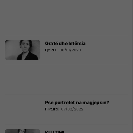
Gratë dhe letërsia
Fjala+
30/01/2023
Pse portretet na magjepsin?
Piktura
07/02/2022
KUJTIMI