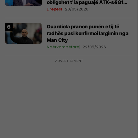
obligohet t'ia paguajë ATK-së 81
mijë euro
Drejtësi
20/05/2026
Guardiola pranon punën e tij të
radhës pasi konfirmoi largimin nga
Man City
Ndërkombëtare
22/05/2026