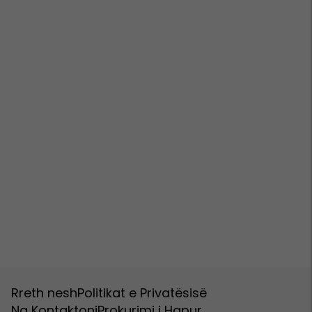
Rreth nesh
Politikat e Privatësisë
Na Kontaktoni
Prokurimi i Hapur