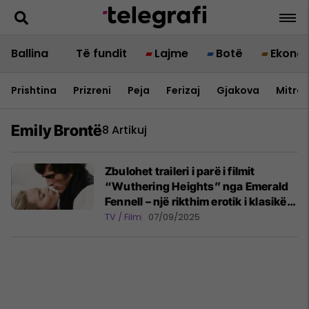
Ballina
Të fundit
Lajme
Botë
Ekono
Prishtina
Prizreni
Peja
Ferizaj
Gjakova
Mitrov
Emily Brontë
8 Artikuj
Zbulohet traileri i parë i filmit
“Wuthering Heights” nga Emerald
Fennell – një rikthim erotik i klasikës
së Brontë
TV / Film
07/09/2025