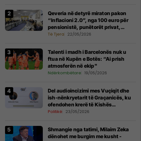
Qeveria në detyrë miraton pakon
“Inflacioni 2.0”, nga 100 euro për
pensionistë, punëtorët privat,
fëmijë dhe studentë
Të Tjera
22/05/2026
Talenti i madh i Barcelonës nuk u
ftua në Kupën e Botës: “Ai prish
atmosferën në ekip"
Ndërkombëtare
19/05/2026
Del audioincizimi mes Vuçiqit dhe
ish-nënkryetarit të Graçanicës, ku
ofendohen krerë të Kishës
Ortodokse Serbe
Politikë
23/05/2026
Shmangie nga tatimi, Milaim Zeka
dënohet me burgim me kusht -