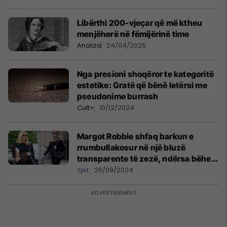
Libërthi 200-vjeçar që më ktheu
menjëherë në fëmijërinë time
Analiza
24/04/2025
Nga presioni shoqëror te kategoritë
estetike: Gratë që bënë letërsi me
pseudonime burrash
Cult+
10/12/2024
Margot Robbie shfaq barkun e
rrumbullakosur në një bluzë
transparente të zezë, ndërsa bëhet
gati për filmin e ri
Yjet
25/09/2024