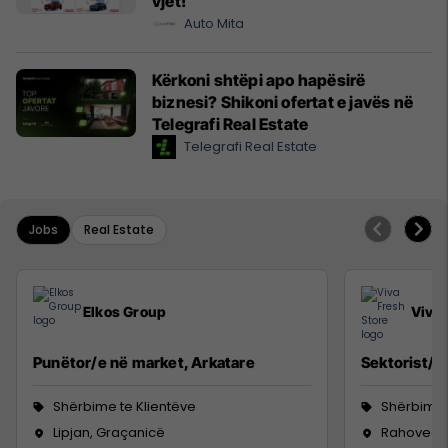
vjet!
Auto Mita
Kërkoni shtëpi apo hapësirë
biznesi? Shikoni ofertat e javës në
Telegrafi Real Estate
Telegrafi Real Estate
Jobs
Real Estate
Elkos Group
Viva 
Punëtor/e në market, Arkatare
Sektorist/e
Shërbime te Klientëve
Shërbime 
Lipjan, Graçanicë
Rahovec