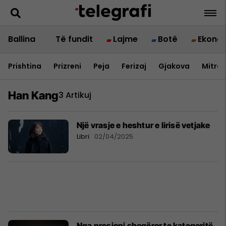
Ballina
Të fundit
Lajme
Botë
Ekono
Prishtina
Prizreni
Peja
Ferizaj
Gjakova
Mitrov
Han Kang
3 Artikuj
Një vrasje e heshtur e lirisë vetjake
Libri
02/04/2025
Nga presioni shoqëror te kategoritë