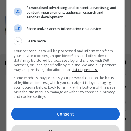
Raiffeisen Tech Kosovo
Personalised advertising and content, advertising and
content measurement, audience research and
services development
Kur vjen pranvera, vjen edhe ideja
për të investuar ndryshe - Holiday In
Store and/or access information on a device
2
Edil Project
Learn more
Your personal data will be processed and information from
your device (cookies, unique identifiers, and other device
data) may be stored by, accessed by and shared with 369
Jobs
Real Estate
partners, or used specifically by this site. We and our partners
may use precise geolocation data.
List of partners.
Some vendors may process your personal data on the basis
of legitimate interest, which you can object to by managing
Viva Fresh Store
Elko
your options below. Look for a link at the bottom of this page
or in the site menu to manage or withdraw consent in privacy
and cookie settings.
Department Menaxher/e
Punëtor/e n
Consent
Menaxhment
Shërbime 
Prishtinë
Kosovo