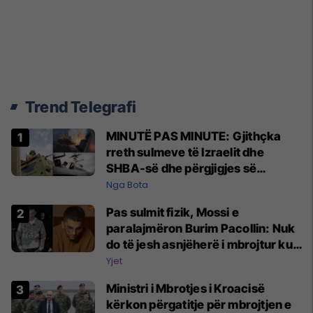
Trend Telegrafi
MINUTË PAS MINUTE: Gjithçka
rreth sulmeve të Izraelit dhe
SHBA-së dhe përgjigjes së
Teheranit
Nga Bota
Pas sulmit fizik, Mossi e
paralajmëron Burim Pacollin: Nuk
do të jesh asnjëherë i mbrojtur kur
flet keq për punën e tjetrit
Yjet
Ministri i Mbrotjes i Kroacisë
kërkon përgatitje për mbrojtjen e