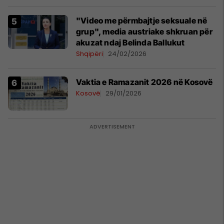
"Video me përmbajtje seksuale në
grup", media austriake shkruan për
akuzat ndaj Belinda Ballukut
Shqipëri
24/02/2026
Vaktia e Ramazanit 2026 në Kosovë
Kosovë
29/01/2026