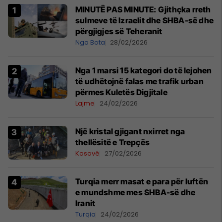
MINUTË PAS MINUTE: Gjithçka rreth
sulmeve të Izraelit dhe SHBA-së dhe
përgjigjes së Teheranit
Nga Bota
28/02/2026
Nga 1 marsi 15 kategori do të lejohen
të udhëtojnë falas me trafik urban
përmes Kuletës Digjitale
Lajme
24/02/2026
Një kristal gjigant nxirret nga
thellësitë e Trepçës
Kosovë
27/02/2026
Turqia merr masat e para për luftën
e mundshme mes SHBA-së dhe
Iranit
Turqia
24/02/2026