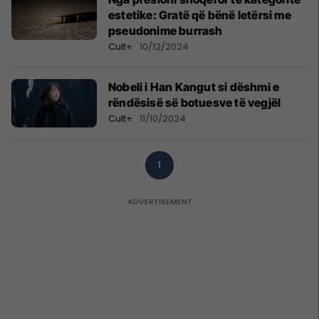
estetike: Gratë që bënë letërsi me
pseudonime burrash
Cult+
10/12/2024
Nobeli i Han Kangut si dëshmi e
rëndësisë së botuesve të vegjël
Cult+
11/10/2024
1