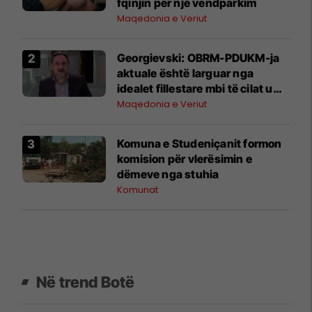
fqinjin për një vendparkim
Maqedonia e Veriut
Georgievski: OBRM-PDUKM-ja
aktuale është larguar nga
idealet fillestare mbi të cilat u
themelua
Maqedonia e Veriut
Komuna e Studeniçanit formon
komision për vlerësimin e
dëmeve nga stuhia
Komunat
Në trend Botë