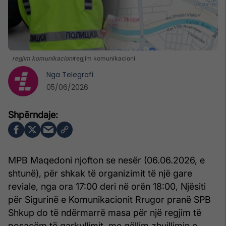
regjim komunikacioni
regjim komunikacioni
Nga
Telegrafi
05/06/2026
MPB Maqedoni njofton se nesër (06.06.2026, e
shtunë), për shkak të organizimit të një gare
reviale, nga ora 17:00 deri në orën 18:00, Njësiti
për Sigurinë e Komunikacionit Rrugor pranë SPB
Shkup do të ndërmarrë masa për një regjim të
posaçëm të qarkullimit, me qëllim zhvillimin e