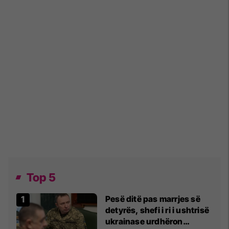
Top 5
Pesë ditë pas marrjes së
detyrës, shefi i ri i ushtrisë
ukrainase urdhëron