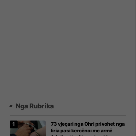
Nga Rubrika
73 vjeçari nga Ohri privohet nga
liria pasi kërcënoi me armë