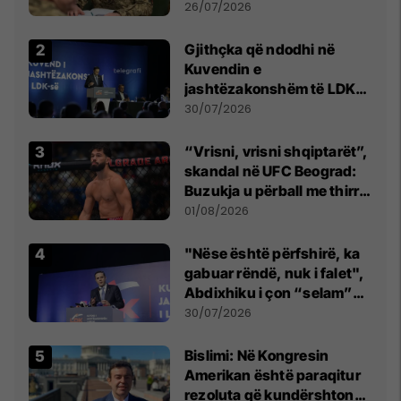
kontroll të madh
26/07/2026
Gjithçka që ndodhi në
Kuvendin e
jashtëzakonshëm të LDK-
së
30/07/2026
“Vrisni, vrisni shqiptarët”,
skandal në UFC Beograd:
Buzukja u përball me thirrje
anti-shqiptare nga
01/08/2026
tribunat
"Nëse është përfshirë, ka
gabuar rëndë, nuk i falet",
Abdixhiku i çon “selam”
Përparim Ramës
30/07/2026
Bislimi: Në Kongresin
Amerikan është paraqitur
rezoluta që kundërshton