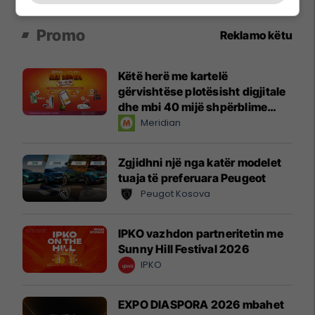
Promo
Reklamo këtu
Këtë herë me kartelë
gërvishtëse plotësisht digjitale
dhe mbi 40 mijë shpërblime
instant!
Meridian
Zgjidhni një nga katër modelet
tuaja të preferuara Peugeot
Peugot Kosova
IPKO vazhdon partneritetin me
Sunny Hill Festival 2026
IPKO
EXPO DIASPORA 2026 mbahet