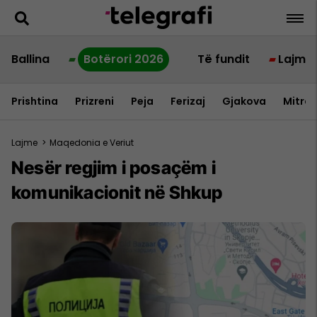
Ballina
Botërori 2026
Të fundit
Lajme
Prishtina
Prizreni
Peja
Ferizaj
Gjakova
Mitrov
Lajme
>
Maqedonia e Veriut
Nesër regjim i posaçëm i
komunikacionit në Shkup