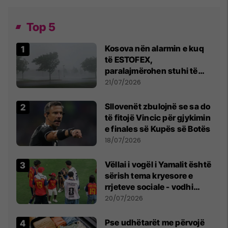
Top 5
Kosova nën alarmin e kuq
të ESTOFEX,
paralajmërohen stuhi të
fuqishme me breshër dhe
21/07/2026
erëra të forta
Sllovenët zbulojnë se sa do
të fitojë Vincic për gjykimin
e finales së Kupës së Botës
18/07/2026
Vëllai i vogël i Yamalit është
sërish tema kryesore e
rrjeteve sociale - vodhi
vëmendjen pas finales së
20/07/2026
Kupës së Botës
Pse udhëtarët me përvojë