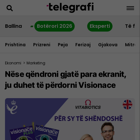
Ballina
Botërori 2026
Eksperti
Të fu
Prishtina
Prizreni
Peja
Ferizaj
Gjakova
Mitrov
Ekonomi
>
Marketing
Nëse qëndroni gjatë para ekranit,
ju duhet të përdorni Visionace