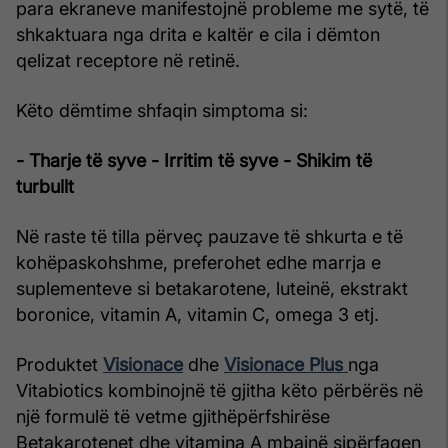
para ekraneve manifestojnë probleme me sytë, të
shkaktuara nga drita e kaltër e cila i dëmton
qelizat receptore në retinë.
Këto dëmtime shfaqin simptoma si:
- Tharje të syve
- Irritim të syve
- Shikim të
turbullt
Në raste të tilla përveç pauzave të shkurta e të
kohëpaskohshme, preferohet edhe marrja e
suplementeve si betakarotene, luteinë, ekstrakt
boronice, vitamin A, vitamin C, omega 3 etj.
Produktet
Visionace
dhe
Visionace Plus
nga
Vitabiotics kombinojnë të gjitha këto përbërës në
një formulë të vetme gjithëpërfshirëse
Betakarotenet dhe vitamina A mbajnë sipërfaqen