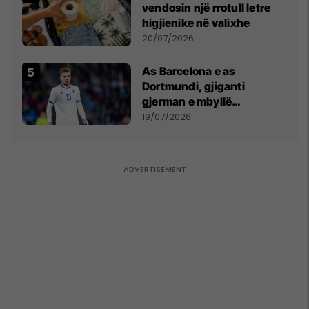
vendosin një rrotull letre
higjienike në valixhe
20/07/2026
As Barcelona e as
Dortmundi, gjiganti
gjerman e mbyllë
marrëveshjen për Fisnik
19/07/2026
Asllanin