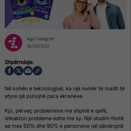
Nga
Telegrafi
25/02/2021
Në kohën e teknologjisë, ka një numër të madh të
atyre që punojnë para ekraneve.
Kjo, përveç problemeve me shpinë e qafë,
shkakton probleme edhe me sy. Një studim thotë
se mes 50% dhe 90% e personave që qëndrojnë