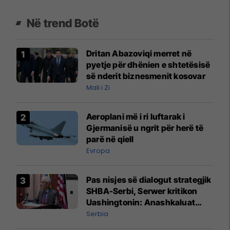
Në trend Botë
Dritan Abazoviqi merret në
pyetje për dhënien e shtetësisë
së nderit biznesmenit kosovar
Mali i Zi
Aeroplani më i ri luftarak i
Gjermanisë u ngrit për herë të
parë në qiell
Evropa
Pas nisjes së dialogut strategjik
SHBA-Serbi, Serwer kritikon
Uashingtonin: Anashkaluat
Banjskën, sulmin ndaj KFOR-it
Serbia
dhe rrëmbimin e Policëve të