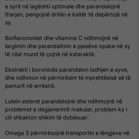
e syrit në lagështi optimale dhe parandalojnë
tharjen, pengojnë dritën e kaltër të depërtojë në
sy.
Bioflavonoidet dhe vitamina C ndihmojnë në
largimin dhe parandalimin e pjesëve opake në sy
të cilat mund të çojnë në kataraktë.
Ekstrakti i boronicës parandalon lodhjen e syve,
dhe ndihmon në përmirësim të mprehtësisë së të
pamurit në errësirë.
Lutein esteret parandalojnë dhe ndihmojnë në
problemet e degjenerimit makular, problem ky i
cili shkakton shikim të dobësuar.
Omega 3 përmirësojnë transportin e lëngjeve në