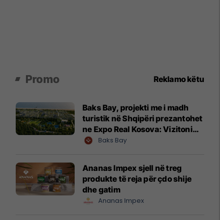
Promo
Reklamo këtu
Baks Bay, projekti me i madh
turistik në Shqipëri prezantohet
ne Expo Real Kosova: Vizitoni
shtandin dhe zbuloni
Baks Bay
mundësitë e investimit
Ananas Impex sjell në treg
produkte të reja për çdo shije
dhe gatim
Ananas Impex