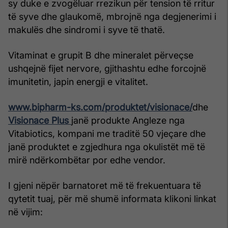
sy duke e zvogëluar rrezikun për tension të rritur
të syve dhe glaukomë, mbrojnë nga degjenerimi i
makulës dhe sindromi i syve të thatë.
Vitaminat e grupit B dhe mineralet përveçse
ushqejnë fijet nervore, gjithashtu edhe forcojnë
imunitetin, japin energji e vitalitet.
www.bipharm-ks.com/produktet/visionace/
dhe
Visionace Plus
janë produkte Angleze nga
Vitabiotics, kompani me traditë 50 vjeçare dhe
janë produktet e zgjedhura nga okulistët më të
mirë ndërkombëtar por edhe vendor.
I gjeni nëpër barnatoret më të frekuentuara të
qytetit tuaj, për më shumë informata klikoni linkat
në vijim: