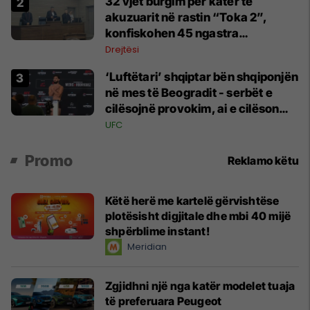
32 vjet burgim për katër të
akuzuarit në rastin “Toka 2”,
konfiskohen 45 ngastra
kadastrale
Drejtësi
‘Luftëtari’ shqiptar bën shqiponjën
në mes të Beogradit - serbët e
cilësojnë provokim, ai e cilëson
simbol të identitetit
UFC
Promo
Reklamo këtu
Këtë herë me kartelë gërvishtëse
plotësisht digjitale dhe mbi 40 mijë
shpërblime instant!
Meridian
Zgjidhni një nga katër modelet tuaja
të preferuara Peugeot