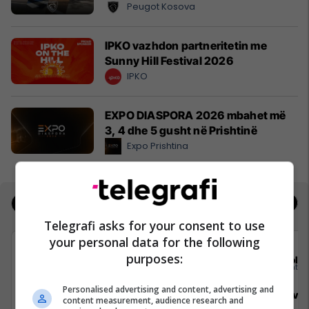
Peugot Kosova
IPKO vazhdon partneritetin me
Sunny Hill Festival 2026
IPKO
EXPO DIASPORA 2026 mbahet më
3, 4 dhe 5 gusht në Prishtinë
Expo Prishtina
Jobs
Real Estate
Telegrafi asks for your consent to use
your personal data for the following
purposes:
Elkos Group
Sola
Personalised advertising and content, advertising and
Specialist Mishi (Kasap)
Sales Deve
content measurement, audience research and