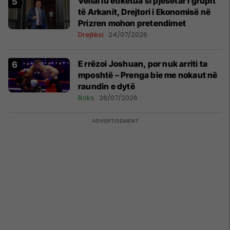
Vëllai iu etiketua si pjesëtar i grupit
të Arkanit, Drejtori i Ekonomisë në
Prizren mohon pretendimet
Drejtësi
24/07/2026
E rrëzoi Joshuan, por nuk arriti ta
mposhtë – Prenga bie me nokaut në
raundin e dytë
Boks
26/07/2026