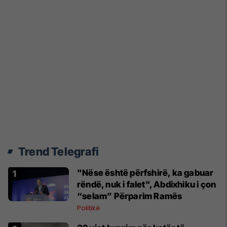
Trend Telegrafi
"Nëse është përfshirë, ka gabuar
rëndë, nuk i falet", Abdixhiku i çon
“selam” Përparim Ramës
Politikë