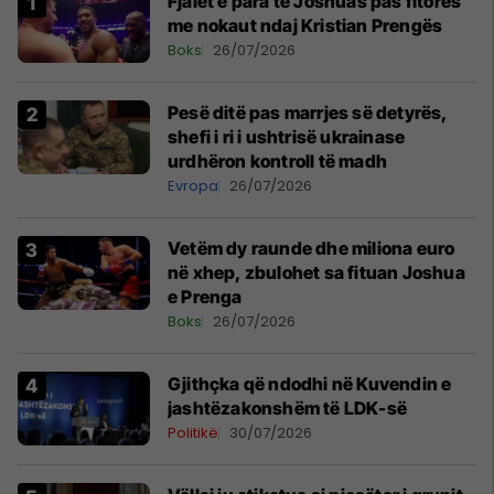
Fjalët e para të Joshuas pas fitores
me nokaut ndaj Kristian Prengës
Boks
26/07/2026
Pesë ditë pas marrjes së detyrës,
shefi i ri i ushtrisë ukrainase
urdhëron kontroll të madh
Evropa
26/07/2026
Vetëm dy raunde dhe miliona euro
në xhep, zbulohet sa fituan Joshua
e Prenga
Boks
26/07/2026
Gjithçka që ndodhi në Kuvendin e
jashtëzakonshëm të LDK-së
Politikë
30/07/2026