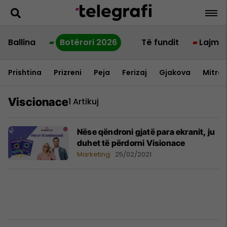
Ballina
Botërori 2026
Të fundit
Lajme
Prishtina
Prizreni
Peja
Ferizaj
Gjakova
Mitrov
Viscionace
1 Artikuj
Nëse qëndroni gjatë para ekranit, ju
duhet të përdorni Visionace
Marketing
25/02/2021