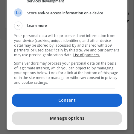
Manager
services development
Ferizaj
Store and/or access information on a device
Prishtinë
3 Gusht 2026
29 Gusht 
Learn more
Your personal data will be processed and information from
your device (cookies, unique identifiers, and other device
data) may be stored by, accessed by and shared with 369
partners, or used specifically by this site. We and our partners
may use precise geolocation data.
List of partners.
Some vendors may process your personal data on the basis
of legitimate interest, which you can object to by managing
your options below. Look for a link at the bottom of this page
or in the site menu to manage or withdraw consent in privacy
and cookie settings.
Consent
Manage options