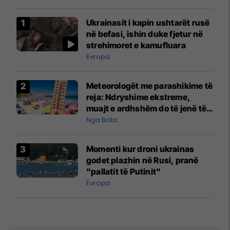
Ukrainasit i kapin ushtarët rusë
në befasi, ishin duke fjetur në
strehimoret e kamufluara
Evropa
Meteorologët me parashikime të
reja: Ndryshime ekstreme,
muajt e ardhshëm do të jenë të
pazakontë
Nga Bota
Momenti kur droni ukrainas
godet plazhin në Rusi, pranë
"pallatit të Putinit"
Evropa