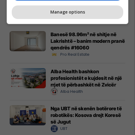
Manage options
Promo
Reklamo këtu
Banesë 98.96m² në shitje në
Lakrishtë – banim modern pranë
qendrës #16060
Pro Real Estate
Alba Health bashkon
profesionistët e kujdesit në një
rrjet të përbashkët në Zvicër
Alba Health
Nga UBT në skenën botërore të
robotikës: Kosova drejt Koresë
së Jugut
UBT