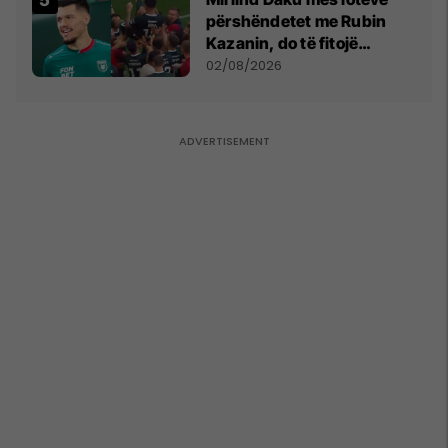
përshëndetet me Rubin
Kazanin, do të fitojë
miliona te Spartak Moska
02/08/2026