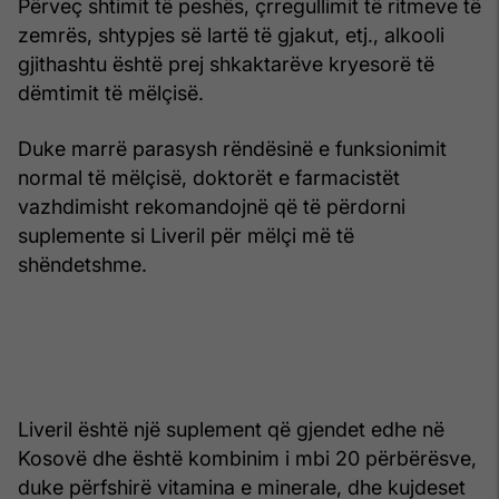
Përveç shtimit të peshës, çrregullimit të ritmeve të
zemrës, shtypjes së lartë të gjakut, etj., alkooli
gjithashtu është prej shkaktarëve kryesorë të
dëmtimit të mëlçisë.
Duke marrë parasysh rëndësinë e funksionimit
normal të mëlçisë, doktorët e farmacistët
vazhdimisht rekomandojnë që të përdorni
suplemente si Liveril për mëlçi më të
shëndetshme.
Liveril është një suplement që gjendet edhe në
Kosovë dhe është kombinim i mbi 20 përbërësve,
duke përfshirë vitamina e minerale, dhe kujdeset