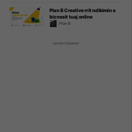
Plan B Creative rrit ndikimin e
biznesit tuaj online
Plan B