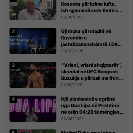
Kosovës për krime lufte,
ish-gjenerali serb thotë se
dikush e tradhtoi në
02/08/2026
Beograd
Gjithçka që ndodhi në
Kuvendin e
jashtëzakonshëm të LDK-
së
30/07/2026
“Vrisni, vrisni shqiptarët”,
skandal në UFC Beograd:
Buzukja u përball me thirrje
anti-shqiptare nga
01/08/2026
tribunat
Një pleskavicë e ngrënë
nga Dua Lipa në Prishtinë
në orën 04:28 të mëngjesit
- dhe bota digjitale serbe
03/08/2026
shpall gjendjen e luftës
Mirlind Daku mes lotëve