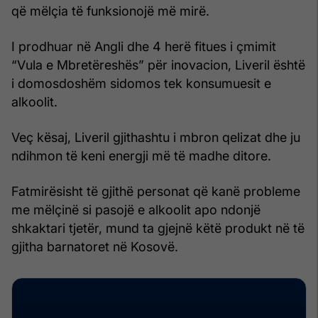
që mëlçia të funksionojë më mirë.
I prodhuar në Angli dhe 4 herë fitues i çmimit
“Vula e Mbretëreshës” për inovacion, Liveril është
i domosdoshëm sidomos tek konsumuesit e
alkoolit.
Veç kësaj, Liveril gjithashtu i mbron qelizat dhe ju
ndihmon të keni energji më të madhe ditore.
Fatmirësisht të gjithë personat që kanë probleme
me mëlçinë si pasojë e alkoolit apo ndonjë
shkaktari tjetër, mund ta gjejnë këtë produkt në të
gjitha barnatoret në Kosovë.