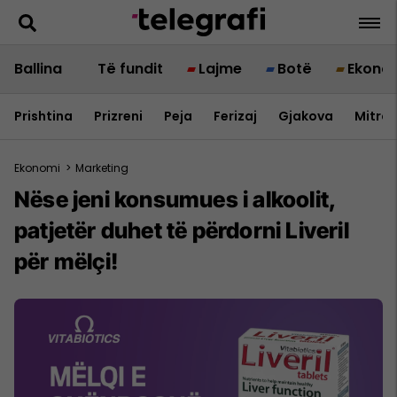
Ballina
Të fundit
Lajme
Botë
Ekono
Prishtina
Prizreni
Peja
Ferizaj
Gjakova
Mitrov
Ekonomi
>
Marketing
Nëse jeni konsumues i alkoolit,
patjetër duhet të përdorni Liveril
për mëlçi!