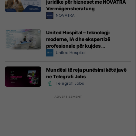
juridike për bizneset me NOVATRA
Vermögensberatung
NOVATRA
United Hospital – teknologji
moderne, IA dhe ekspertizë
profesionale për kujdes
shëndetësor me standarde
United Hospital
ndërkombëtare
Mundësi të reja punësimi këtë javë
në Telegrafi Jobs
Telegrafi Jobs