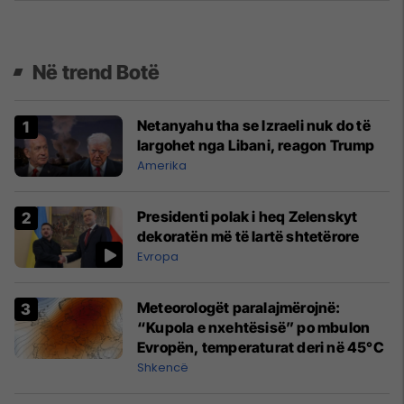
Në trend Botë
Netanyahu tha se Izraeli nuk do të
largohet nga Libani, reagon Trump
Amerika
Presidenti polak i heq Zelenskyt
dekoratën më të lartë shtetërore
Evropa
Meteorologët paralajmërojnë:
“Kupola e nxehtësisë” po mbulon
Evropën, temperaturat deri në 45°C
Shkencë