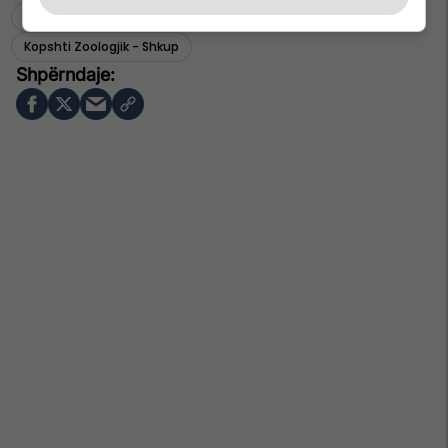
Jakim Nedellkov
Sashk Maqedoni
Kopshti Zoologjik - Shkup