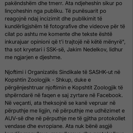
pakëndshëm dhe tmerr. Ata ndjeheshin sikur po
linçoheshin nga publiku. Të punësuarit po
reagojnë ndaj incizimit dhe publikimit të
kundërligjshëm të fotografive dhe videove për të
cilat po ashtu me komente dhe tekste është
inkurajuar opinioni që t'i trajtojë në këtë mënyrë",
tha sot kryetari i SSK-së, Jakim Nedelkov, lidhur
me ngjarjen e djeshme.
Njoftimi i Organizatës Sindikale të SASHK-ut në
Kopshtin Zoologjik - Shkup, duke e
përgënjeshtruar njoftimin e Kopshtit Zoologjik të
shpërndarë në faqen e saj zyrtare në Facebook.
Në veçanti, ata theksojnë se kanë vepruar në
përputhje me ligjin, në përputhje me udhëzimet e
AUV-së dhe në përputhje me të gjitha protokollet
vendase dhe evropiane. Ata nuk bënë asgjë