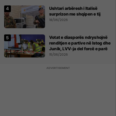
Ushtari arbëresh i Italisë
surprizon me shqipen e tij
18/06/2026
Votat e diasporës ndryshojnë
renditjen e partive në Istog dhe
Junik, LVV-ja del forcë e parë
15/06/2026