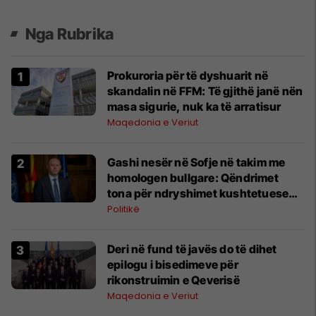
Nga Rubrika
Prokuroria për të dyshuarit në
skandalin në FFM: Të gjithë janë nën
masa sigurie, nuk ka të arratisur
Maqedonia e Veriut
Gashi nesër në Sofje në takim me
homologen bullgare: Qëndrimet
tona për ndryshimet kushtetuese
janë të qarta
Politikë
Deri në fund të javës do të dihet
epilogu i bisedimeve për
rikonstruimin e Qeverisë
Maqedonia e Veriut