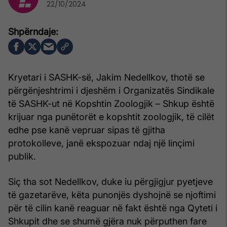
22/10/2024
Kryetari i SASHK-së, Jakim Nedellkov, thotë se
përgënjeshtrimi i djeshëm i Organizatës Sindikale
të SASHK-ut në Kopshtin Zoologjik – Shkup është
krijuar nga punëtorët e kopshtit zoologjik, të cilët
edhe pse kanë vepruar sipas të gjitha
protokolleve, janë ekspozuar ndaj një linçimi
publik.
Siç tha sot Nedellkov, duke iu përgjigjur pyetjeve
të gazetarëve, këta punonjës dyshojnë se njoftimi
për të cilin kanë reaguar në fakt është nga Qyteti i
Shkupit dhe se shumë gjëra nuk përputhen fare