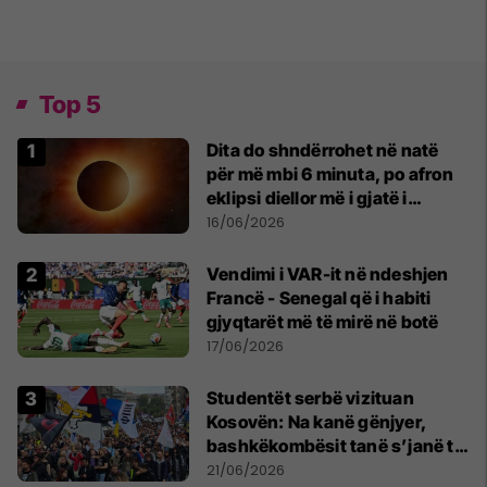
Top 5
Dita do shndërrohet në natë
për më mbi 6 minuta, po afron
eklipsi diellor më i gjatë i
shekullit të 21-të
16/06/2026
Vendimi i VAR-it në ndeshjen
Francë - Senegal që i habiti
gjyqtarët më të mirë në botë
17/06/2026
Studentët serbë vizituan
Kosovën: Na kanë gënjyer,
bashkëkombësit tanë s’janë të
shtypur
21/06/2026