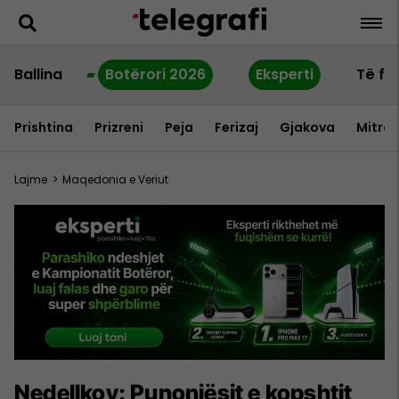
Ballina
Botërori 2026
Eksperti
Të fu
Prishtina
Prizreni
Peja
Ferizaj
Gjakova
Mitrov
Lajme
>
Maqedonia e Veriut
Nedellkov: Punonjësit e kopshtit