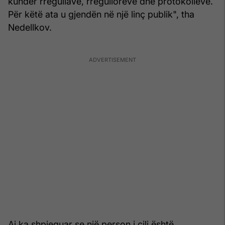
kundër rregullave, rregulloreve dhe protokolleve.
Për këtë ata u gjendën në një linç publik", tha
Nedellkov.
Ai ka shpjeguar se një person i cili është